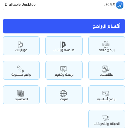
Draftable Desktop
v26.8.0
أقسام البرامج
برامج عامة
هندسة وإنشاء
موبايلات
مالتيميديا
برمجة وتطوير
برامج محمولة
برامج أساسية
انترنت
المحاسبة
الصيانة والتعريفات