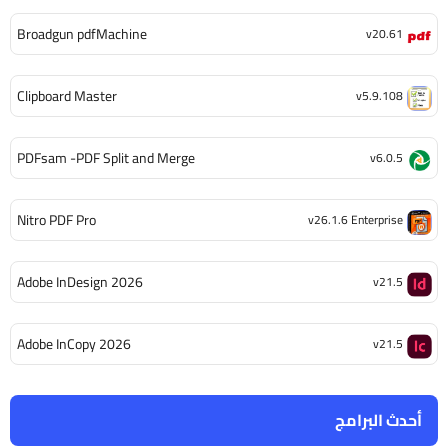
Broadgun pdfMachine
v20.61
Clipboard Master
v5.9.108
PDFsam -PDF Split and Merge
v6.0.5
Nitro PDF Pro
v26.1.6 Enterprise
Adobe InDesign 2026
v21.5
Adobe InCopy 2026
v21.5
أحدث البرامج