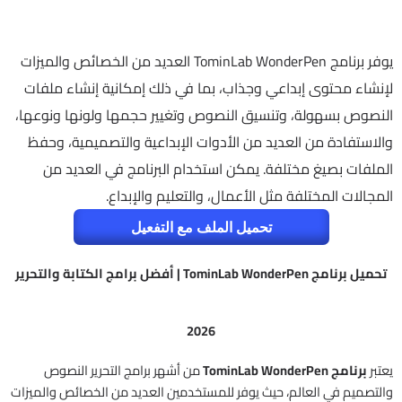
يوفر برنامج TominLab WonderPen العديد من الخصائص والميزات
لإنشاء محتوى إبداعي وجذاب، بما في ذلك إمكانية إنشاء ملفات
النصوص بسهولة، وتنسيق النصوص وتغيير حجمها ولونها ونوعها،
والاستفادة من العديد من الأدوات الإبداعية والتصميمية، وحفظ
الملفات بصيغ مختلفة. يمكن استخدام البرنامج في العديد من
المجالات المختلفة مثل الأعمال، والتعليم والإبداع.
تحميل الملف مع التفعيل
تحميل برنامج TominLab WonderPen | أفضل برامج الكتابة والتحرير
2026
يعتبر
برنامج TominLab WonderPen
من أشهر برامج التحرير النصوص
والتصميم في العالم، حيث يوفر للمستخدمين العديد من الخصائص والميزات