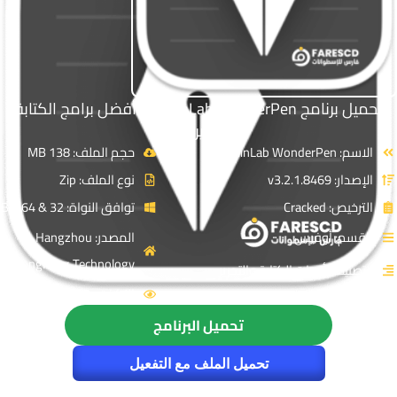
تحميل برنامج TominLab WonderPen | أفضل برامج الكتابة
والتحرير 2026
الاسم: TominLab WonderPen
حجم الملف: 138 MB
الإصدار: v3.2.1.8469
نوع الملف: Zip
الترخيص: Cracked
توافق النواة: 32 & 64-Bit
القسم: أوفيس
المصدر: Hangzhou
Tongming Technology.
التصنيف: أدوات الكتابة والتحرير
الزيارات : 5413
تحميل البرنامج
تحميل الملف مع التفعيل