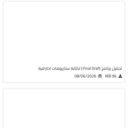
أوفيس
32 & 64-Bit
v13.3.4 Build 117
Cracked
1782
تحميل برنامج Final Draft | لكتابة سناريوهات احترافية
08/06/2026
96 MB
أوفيس
64-Bit
v1.13.7