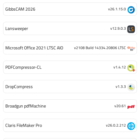
GibbsCAM 2026
v26.1.15.0
Lansweeper
v12.9.0.3
Microsoft Office 2021 LTSC AIO
v2108 Build 14334.20806 LTSC
PDFCompressor-CL
v1.4.12
DropCompress
v1.3.3
Broadgun pdfMachine
v20.61
Claris FileMaker Pro
v26.0.2.212