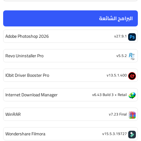
البرامج الشائعة
Adobe Photoshop 2026
v27.9.1
Revo Uninstaller Pro
v5.5.2
IObit Driver Booster Pro
v13.5.1.400
Internet Download Manager
v6.43 Build 3 + Retail
WinRAR
v7.23 Final
Wondershare Filmora
v15.5.3.19727