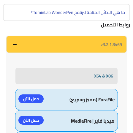
ما هي البدائل المتاحة لبرنامج TominLab WonderPen؟
روابط التحميل
v3.2.1.8469
X64 & X86
حمل الآن
ForaFile (مميز وسريع)
حمل الآن
ميديا فاير | MediaFire