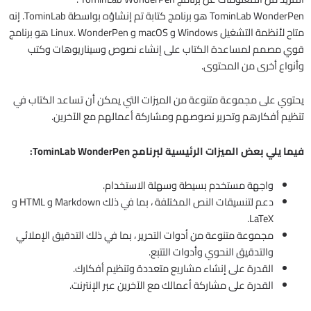
TominLab WonderPen هو برنامج كتابة تم إنشاؤه بواسطة TominLab. إنه
متاح لأنظمة التشغيل Windows و macOS و Linux. WonderPen هو برنامج
قوي مصمم لمساعدة الكتاب على إنشاء نصوص وسيناريوهات وكتب
وأنواع أخرى من المحتوى.
يحتوي على مجموعة متنوعة من الميزات التي يمكن أن تساعد الكتاب في
تنظيم أفكارهم وتحرير نصوصهم ومشاركة أعمالهم مع الآخرين.
فيما يلي بعض الميزات الرئيسية لبرنامج TominLab WonderPen:
واجهة مستخدم بسيطة وسهلة الاستخدام.
دعم لتنسيقات النص المختلفة ، بما في ذلك Markdown و HTML و
LaTeX.
مجموعة متنوعة من أدوات التحرير ، بما في ذلك التدقيق الإملائي
والتدقيق النحوي وأدوات التتبع.
القدرة على إنشاء مشاريع متعددة وتنظيم أفكارك.
القدرة على مشاركة أعمالك مع الآخرين عبر الإنترنت.