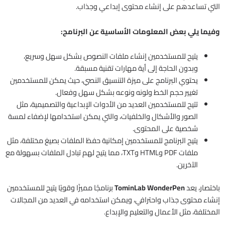
التي تساعدهم على إنشاء محتوى إبداعي وجذاب.
وفيما يلي بعض المعلومات الأساسية عن البرنامج:
يتيح للمستخدمين إنشاء ملفات النصوص بشكل سهل وسريع،
وبدون الحاجة إلى أية مهارات تقنية مسبقة.
يحتوي البرنامج على ميزة التنسيق النصي، حيث يمكن للمستخدمين
تغيير حجم الخط ولونه ونوعه بشكل سهل وفعال.
تتيح للمستخدمين العديد من الأدوات الإبداعية والتصميمية، مثل
الصور والأشكال والخلفيات، والتي يمكن استخدامها لإضفاء لمسة
شخصية على المحتوى.
يتيح البرنامج للمستخدمين إمكانية حفظ الملفات بصيغ مختلفة، مثل
ملفات PDF وHTML وTXT، مما يتيح لهم تبادل الملفات بسهولة مع
الآخرين.
باختصار، يعد
TominLab WonderPen
برنامجًا مميزًا وقويًا يتيح للمستخدمين
إنشاء محتوى جذاب واحترافي، ويمكن استخدامه في العديد من المجالات
المختلفة، مثل الأعمال والتعليم والإبداع.