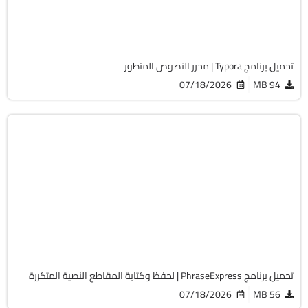
Cracked
4593
تحميل برنامج Typora | محرر النصوص المتطور
07/18/2026
94 MB
أوفيس
32 & 64-Bit
v18.0.76
Cracked
4133
تحميل برنامج PhraseExpress | لحفظ وكتابة المقاطع النصية المتكررة
07/18/2026
56 MB