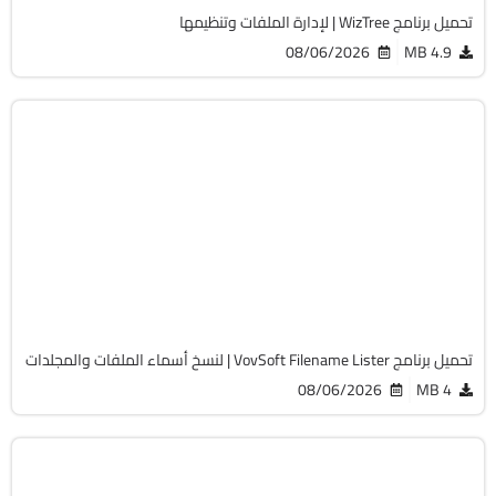
تحميل برنامج WizTree | لإدارة الملفات وتنظيمها
08/06/2026
4.9 MB
أوفيس
32 & 64-Bit
v5.4
Cracked
453
تحميل برنامج VovSoft Filename Lister | لنسخ أسماء الملفات والمجلدات
08/06/2026
4 MB
برامج عامة