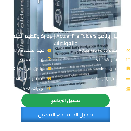
تحميل برنامج Actual File Folders | لإدارة وتنظيم الملفات
والفولدرات
الاسم: Actual File Folders
حجم الملف: 9 MB
الإصدار: v1.15.5
نوع الملف: Zip
الترخيص: Cracked
توافق النواة: 32 & 64-Bit
القسم: برامج عامة
المصدر: Actual Tools
الزيارات : 1470
التصنيف: إدارة الملفات
تحميل البرنامج
تحميل الملف مع التفعيل