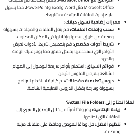
Microsoft Office مثل Word وExcel وPowerPoint، مما يسهل
عليك إدارة الملفات المرتبطة بمشاريعك.
مميزات إضافية تسهل حياتك:
سحب وإفلات الملفات:
قم بنقل الملفات والمجلدات بسهولة
وسرعة عن طريق سحبها وإفلاتها في المكان المطلوب.
شريط أدوات مخصص:
قم بتخصيص شريط الأدوات لعرض
الأوامر التي تستخدمها بشكل متكرر، مما يوفر عليك الوقت
والجهد.
قوائم السياق:
استمتع بأوامر سريعة للوصول إلى المهام
الشائعة بنقرة زر الماوس الأيمن.
دروس تعليمية مفصلة:
تعلم كيفية استخدام البرنامج
بسهولة وسرعة بفضل الدروس التعليمية الشاملة.
لماذا تحتاج إلى Actual File Folders؟
زيادة الإنتاجية:
وفر وقتًا ثمينًا من خلال الوصول السريع إلى
الملفات التي تحتاجها.
تنظيم أفضل:
قل وداعًا للفوضى وحافظ على ملفاتك مرتبة
ومنظمة.