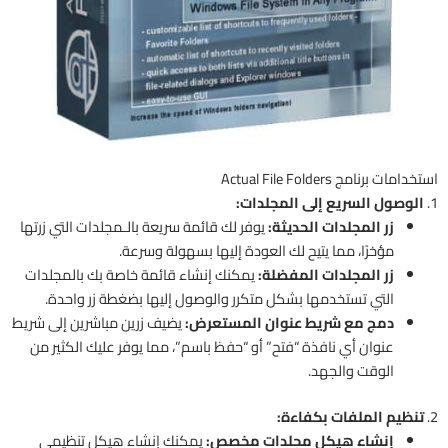
استخدامات برنامج Actual File Folders
1.
الوصول السريع إلى المجلدات:
زر المجلدات الحديثة:
يوفر لك قائمة سريعة بالـمجلدات التي زرتها
مؤخرًا، مما يتيح لك العودة إليها بسهولة وسرعة.
زر المجلدات المفضلة:
يمكنك إنشاء قائمة خاصة بك بالمجلدات
التي تستخدمها بشكل متكرر والوصول إليها بضغطة زر واحدة.
دمج مع شريط عنوان المستعرض:
يضيف زرين مباشرين إلى شريط
عنوان أي نافذة “فتح” أو “حفظ باسم”، مما يوفر عليك الكثير من
الوقت والجهد.
2.
تنظيم الملفات بكفاءة:
إنشاء هيكل مجلدات مخصص:
يمكنك إنشاء هيكل تنظيمي