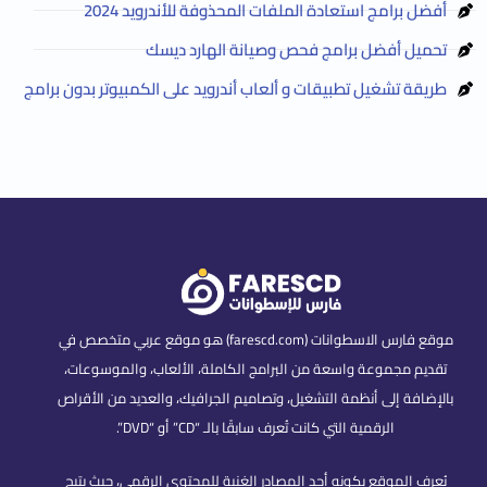
أفضل برامج استعادة الملفات المحذوفة للأندرويد 2024
تحميل أفضل برامج فحص وصيانة الهارد ديسك
طريقة تشغيل تطبيقات و ألعاب أندرويد على الكمبيوتر بدون برامج
موقع فارس الاسطوانات (farescd.com) هو موقع عربي متخصص في
تقديم مجموعة واسعة من البرامج الكاملة، الألعاب، والموسوعات،
بالإضافة إلى أنظمة التشغيل، وتصاميم الجرافيك، والعديد من الأقراص
الرقمية التي كانت تُعرف سابقًا بالـ “CD” أو “DVD”.
يُعرف الموقع بكونه أحد المصادر الغنية للمحتوى الرقمي، حيث يتيح