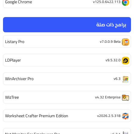
Google Chrome
v125.0.6422.113
برامج ذات صلة
Listary Pro
v7.0.0.9 Beta
LDPlayer
v9.5.32.0
WinArchiver Pro
v6.3
WizTree
v4.32 Enterprise
Worksheet Crafter Premium Edition
v2026.2.5.318