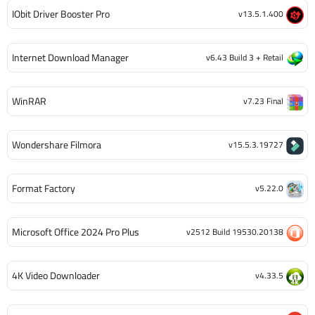
IObit Driver Booster Pro
v13.5.1.400
Internet Download Manager
v6.43 Build 3 + Retail
WinRAR
v7.23 Final
Wondershare Filmora
v15.5.3.19727
Format Factory
v5.22.0
Microsoft Office 2024 Pro Plus
v2512 Build 19530.20138
4K Video Downloader
v4.33.5