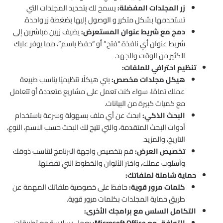
زر المجلدات المفضلة:
يسمح لك بتحديد المجلدات التي
تستخدمها بشكل متكرر و الوصول إليها بضغطة زر واحدة.
دمج مع شريط عنوان المستعرض:
يضيف زرين مباشرين إلى
شريط عنوان أي نافذة “فتح” أو “حفظ باسم”، مما يوفر عليك
الكثير من الوقت والجهد.
تنظيم احترافي للملفات:
هيكل مجلدات مخصص:
بني هيكلًا تنظيميًا يناسب طبيعة
عملك تمامًا، سواء كنت تعمل على مشاريع متعددة أو تتعامل
مع كميات كبيرة من البيانات.
البحث الذكي:
ابحث عن أي ملف بسهولة وسرعة باستخدام
أدوات البحث المتقدمة، والتي تتيح لك البحث حسب الاسم، النوع،
التاريخ، والمزيد.
تخصيص العرض:
قم بتخصيص واجهة البرنامج لتناسب ذوقك
وأسلوب عملك، واختر الألوان والخطوط التي تفضلها.
حماية شاملة لملفاتك:
كلمات مرور قوية:
حافظ على خصوصية ملفاتك المهمة عن
طريق حماية المجلدات بكلمات مرور قوية.
التكامل السلس مع برامجك الأخرى:
التوافق مع Microsoft Office:
يعمل بسلاسة مع تطبيقات