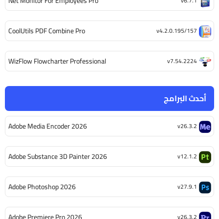
Net Monitor For Employees Pro
v6.7.1
CoolUtils PDF Combine Pro
v4.2.0.195/157
WizFlow Flowcharter Professional
v7.54.2224
أحدث البرامج
Adobe Media Encoder 2026
v26.3.2
Adobe Substance 3D Painter 2026
v12.1.2
Adobe Photoshop 2026
v27.9.1
Adobe Premiere Pro 2026
v26.3.2