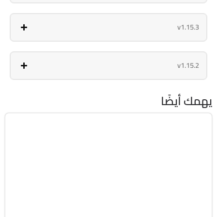
v1.15.3
v1.15.2
يهمك أيضًا
برامج عامة
32 & 64-Bit
v4.32 Enterprise
Free
4592