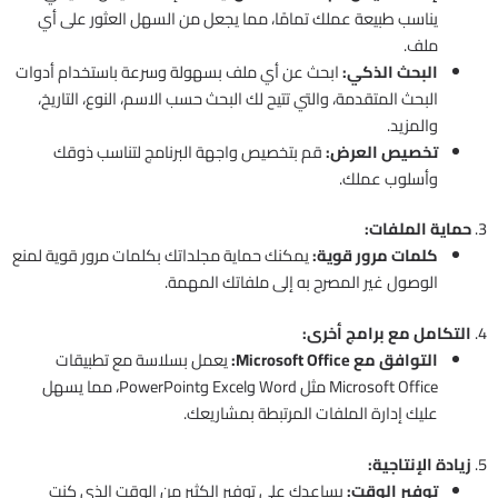
يناسب طبيعة عملك تمامًا، مما يجعل من السهل العثور على أي
ملف.
البحث الذكي:
ابحث عن أي ملف بسهولة وسرعة باستخدام أدوات
البحث المتقدمة، والتي تتيح لك البحث حسب الاسم، النوع، التاريخ،
والمزيد.
تخصيص العرض:
قم بتخصيص واجهة البرنامج لتناسب ذوقك
وأسلوب عملك.
3.
حماية الملفات:
كلمات مرور قوية:
يمكنك حماية مجلداتك بكلمات مرور قوية لمنع
الوصول غير المصرح به إلى ملفاتك المهمة.
4.
التكامل مع برامج أخرى:
التوافق مع Microsoft Office:
يعمل بسلاسة مع تطبيقات
Microsoft Office مثل Word وExcel وPowerPoint، مما يسهل
عليك إدارة الملفات المرتبطة بمشاريعك.
5.
زيادة الإنتاجية:
توفير الوقت:
يساعدك على توفير الكثير من الوقت الذي كنت