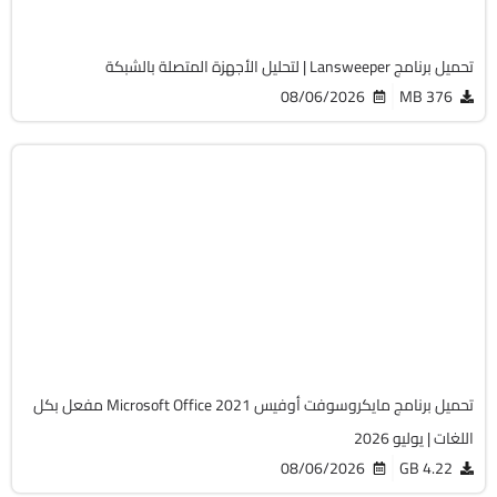
2059
تحميل برنامج Lansweeper | لتحليل الأجهزة المتصلة بالشبكة
08/06/2026
376 MB
أوفيس
64-Bit
v2108 Build 14334.20806 LTSC
Cracked
6480
تحميل برنامج مايكروسوفت أوفيس Microsoft Office 2021 مفعل بكل
اللغات | يوليو 2026
08/06/2026
4.22 GB