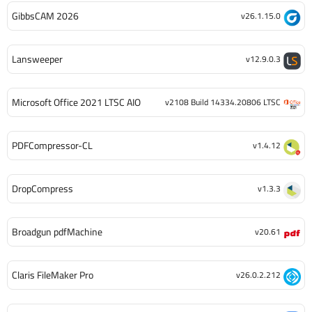
GibbsCAM 2026
v26.1.15.0
Lansweeper
v12.9.0.3
Microsoft Office 2021 LTSC AIO
v2108 Build 14334.20806 LTSC
PDFCompressor-CL
v1.4.12
DropCompress
v1.3.3
Broadgun pdfMachine
v20.61
Claris FileMaker Pro
v26.0.2.212