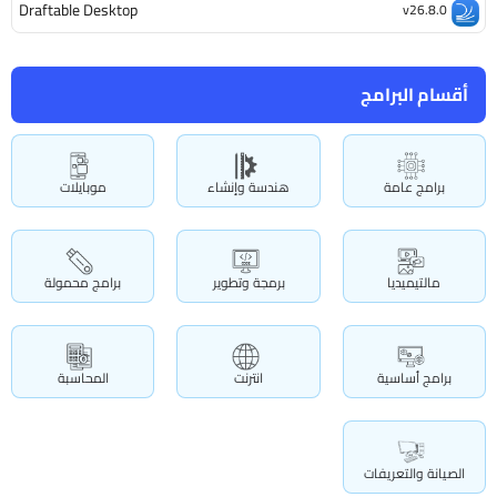
Draftable Desktop
v26.8.0
أقسام البرامج
برامج عامة
هندسة وإنشاء
موبايلات
مالتيميديا
برمجة وتطوير
برامج محمولة
برامج أساسية
انترنت
المحاسبة
الصيانة والتعريفات