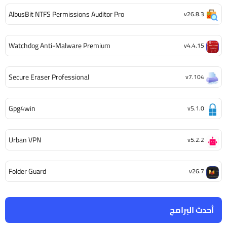
AlbusBit NTFS Permissions Auditor Pro
v26.8.3
Watchdog Anti-Malware Premium
v4.4.15
Secure Eraser Professional
v7.104
Gpg4win
v5.1.0
Urban VPN
v5.2.2
Folder Guard
v26.7
أحدث البرامج