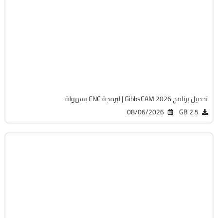
برمجة وتطوير
64-Bit
v26.1.15.0
Cracked
1820
تحميل برنامج GibbsCAM 2026 | لبرمجة CNC بسهولة
08/06/2026
2.5 GB
الصيانة والتعريفات
32 & 64-Bit
v12.9.0.3
Cracked