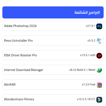
البرامج الشائعة
Adobe Photoshop 2026
v27.9.1
Revo Uninstaller Pro
v5.5.2
IObit Driver Booster Pro
v13.5.1.400
Internet Download Manager
v6.43 Build 3 + Retail
WinRAR
v7.23 Final
Wondershare Filmora
v15.5.3.19727