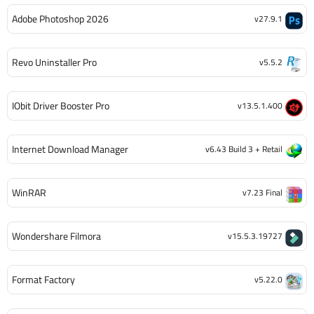
Adobe Photoshop 2026
v27.9.1
Revo Uninstaller Pro
v5.5.2
IObit Driver Booster Pro
v13.5.1.400
Internet Download Manager
v6.43 Build 3 + Retail
WinRAR
v7.23 Final
Wondershare Filmora
v15.5.3.19727
Format Factory
v5.22.0