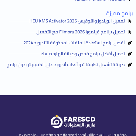
برامج مميزة
تفعيل الويندوز والأوفيس HEU KMS Activator 2025
تحميل برنامج فيلمورا Filmora 2026 مع التفعيل
أفضل برامج استعادة الملفات المحذوفة للأندرويد 2024
تحميل أفضل برامج فحص وصيانة الهارد ديسك
طريقة تشغيل تطبيقات و ألعاب أندرويد على الكمبيوتر بدون برامج
موقع فارس الاسطوانات (farescd.com) هو موقع عربي متخصص في