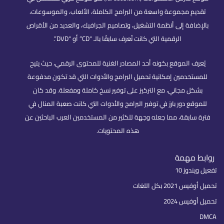
تقديم مجموعة واسعة من البرامج الكاملة، الألعاب، والموسوعات،
بالإضافة إلى أنظمة التشغيل، وتصاميم الجرافيك، والعديد من الأقراص
الرقمية التي كانت تُعرف سابقًا بالـ “CD” أو “DVD”.
يُعرف الموقع بكونه أحد المصادر الغنية للمحتوى الرقمي، حيث يتيح
للمستخدمين إمكانية تحميل البرامج والأدوات التي قد تكون مدفوعة
بشكل مجاني، مع التركيز على توفير نسخ كاملة ومفعلة. وقد كان
للموقع دور بارز في توفير البرامج والأدوات التي كانت صعبة المنال في
فترة سابقة، مما جعله وجهة للكثير من المستخدمين العرب الباحثين عن
هذه المحتويات.
روابط مهمة
تفعيل ويندوز 10
تحميل أوفيس 2021 بكل اللغات
تحميل أوفيس 2024
DMCA