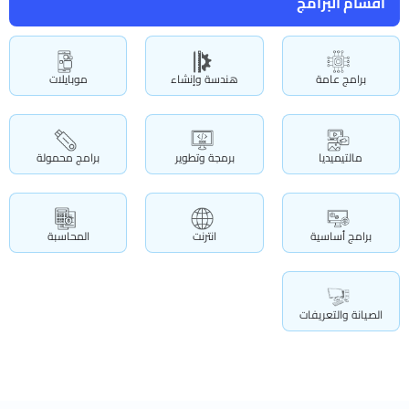
أقسام البرامج
برامج عامة
هندسة وإنشاء
موبايلات
مالتيميديا
برمجة وتطوير
برامج محمولة
برامج أساسية
انترنت
المحاسبة
الصيانة والتعريفات