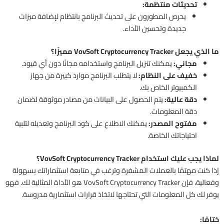
تحديثات منتظمة:
يحرص المطورون على تحديث البرنامج بانتظام لإضافة ميزات
جديدة وتحسين الأداء.
ما الذي يجعل VovSoft Cryptocurrency Tracker مميزًا؟
مجاني:
يمكنك تنزيل البرنامج واستخدامه مجانًا دون أي قيود.
خفيف على النظام:
لا يتطلب البرنامج موارد كبيرة من جهاز
الكمبيوتر الخاص بك.
دقة عالية:
يتم الحصول على البيانات من مصادر موثوقة لضمان
دقة المعلومات.
مفتوح المصدر:
يمكنك الاطلاع على كود البرنامج وتعديله لتلبية
احتياجاتك الخاصة.
لماذا يجب عليك استخدام VovSoft Cryptocurrency Tracker؟
إذا كنت مهتمًا بالعملات المشفرة وترغب في متابعة استثماراتك بسهولة
وفعالية، فإن VovSoft Cryptocurrency Tracker هو الأداة المثالية لك. فهو
يوفر لك كل المعلومات التي تحتاجها لاتخاذ قرارات استثمارية مدروسة.
ختامًا: