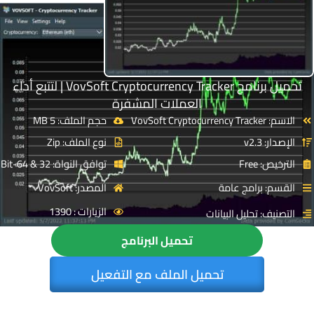
تحميل برنامج VovSoft Cryptocurrency Tracker | لتتبع أداء
العملات المشفرة
الاسم: VovSoft Cryptocurrency Tracker
حجم الملف: 5 MB
الإصدار: v2.3
نوع الملف: Zip
الترخيص: Free
توافق النواة: 32 & 64-Bit
القسم: برامج عامة
المصدر: VovSoft
الزيارات : 1390
التصنيف: تحليل البيانات
تحميل البرنامج
تحميل الملف مع التفعيل