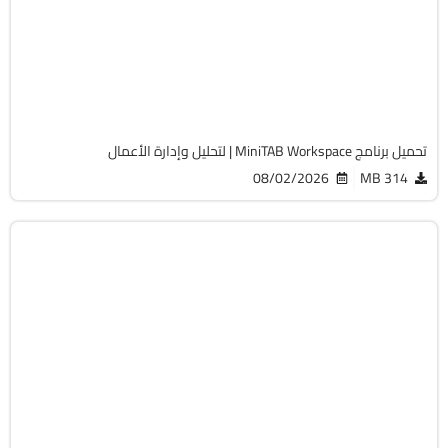
v1.5.3
Cracked
1278
تحميل برنامج MiniTAB Workspace | لتحليل وإدارة الأعمال
08/02/2026
314 MB
برامج عامة
32 & 64-Bit
v2026.7.20.748
Cracked
1484