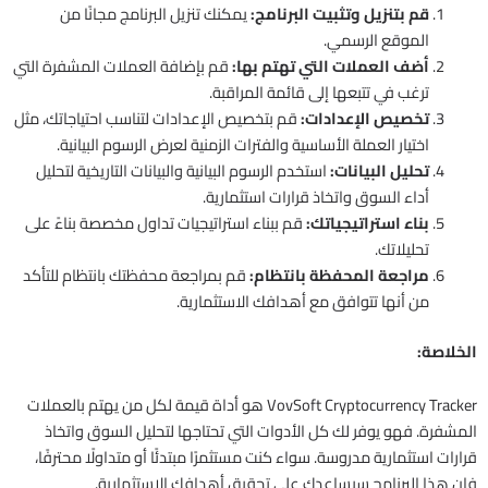
قم بتنزيل وتثبيت البرنامج:
يمكنك تنزيل البرنامج مجانًا من
الموقع الرسمي.
أضف العملات التي تهتم بها:
قم بإضافة العملات المشفرة التي
ترغب في تتبعها إلى قائمة المراقبة.
تخصيص الإعدادات:
قم بتخصيص الإعدادات لتناسب احتياجاتك، مثل
اختيار العملة الأساسية والفترات الزمنية لعرض الرسوم البيانية.
تحليل البيانات:
استخدم الرسوم البيانية والبيانات التاريخية لتحليل
أداء السوق واتخاذ قرارات استثمارية.
بناء استراتيجياتك:
قم ببناء استراتيجيات تداول مخصصة بناءً على
تحليلاتك.
مراجعة المحفظة بانتظام:
قم بمراجعة محفظتك بانتظام للتأكد
من أنها تتوافق مع أهدافك الاستثمارية.
الخلاصة:
VovSoft Cryptocurrency Tracker هو أداة قيمة لكل من يهتم بالعملات
المشفرة. فهو يوفر لك كل الأدوات التي تحتاجها لتحليل السوق واتخاذ
قرارات استثمارية مدروسة. سواء كنت مستثمرًا مبتدئًا أو متداولًا محترفًا،
فإن هذا البرنامج سيساعدك على تحقيق أهدافك الاستثمارية.