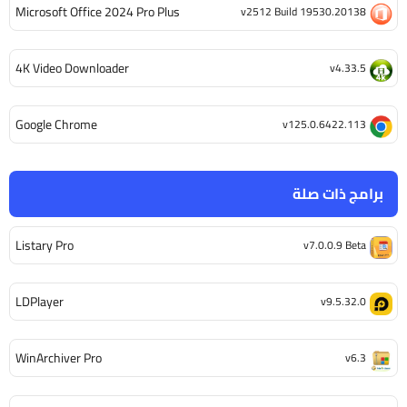
Microsoft Office 2024 Pro Plus
v2512 Build 19530.20138
4K Video Downloader
v4.33.5
Google Chrome
v125.0.6422.113
برامج ذات صلة
Listary Pro
v7.0.0.9 Beta
LDPlayer
v9.5.32.0
WinArchiver Pro
v6.3