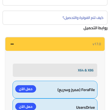
كيف تتم الفوترة والتحصيل؟
روابط التحميل
v17.0
X64 & X86
حمل الآن
ForaFile (مميز وسريع)
حمل الآن
UsersDrive