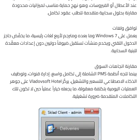
عند الأعطال أو الفيروسات، وهو نهج حماية مناسب لميزانيات محدودة
مقارنة بحلول سحابية متقدمة تتطلب عقود تكامل.
توافق ولغات
يعمل على Windows 7 وما بعده ومترجم لأربع لغات رئيسية، ما يخفّض حاجز
الدخول التقني ويخدم منشآت تستقبل ضيوفاً دوليين دون إعدادات معقّدة
للبنية السحابية.
مقارنة اتجاهات السوق
بينما تتجه أنظمة PMS الشاملة إلى تكامل واسع، إدارة قنوات، وتوظيف
الذكاء الاصطناعي للتسعير والتشغيل، يركّز Vladovsoft Hotel على جوهر
العمليات اليومية بتكلفة معقولة، ما يجعله خياراً عملياً حين لا تكون تلك
التكاملات المتقدمة ضرورة تشغيلية.