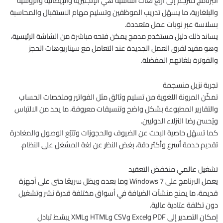
البرنامج مترجم إلى أربع لغات أساسية هي الإنجليزية والإيطالية والروسية
والبلغارية، ما يسهّل تدريب الموظفين وتسليم مهام الاستقبال والمحاسبة
بسلاسة عبر نوبات عمل متعددة.
يساند ذلك دليل مستخدم مدمج يمكن فتحه مباشرة من الشاشة الرئيسية،
وهو مفيد لفرق العمل الجديدة عند التعامل مع سيناريوهات الحجز
والفوترة بلغاتهم المفضلة.
تجربة نزيل منسجمة
تمكّن المرونة اللغوية من تسليم وثائق مثل الفواتير وملخصات الحساب
والتقارير المطبوعة بشكل واضح وتنسيقات معروفة، ما يحد من الالتباس
ويُحسن رضا النزلاء الدوليين.
كما تسهّل خاصية البحث عن الضيوف والحجوزات وتتبّع الوصول والمغادرة
تقديم خدمة أسرع وأكثر دقة، بغض النظر عن لغة المشغل على النظام.
تشغيل عالمي منخفض التعقيد
يعمل البرنامج على Windows 7 وما بعده ويظل سريعًا حتى على أجهزة
قديمة، ما يمنح منشآت الضيافة في أسواق مختلفة قدرة نشر وتشغيل
دون تكلفة عتادية عالية.
إمكان التصدير إلى PDF وExcel وCSV وHTML وXML يبسّط تبادل