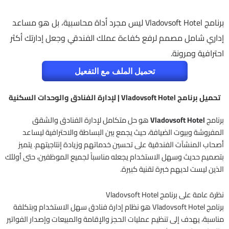
برنامج Vladovsoft Hotel ليس مجرد أداة محاسبية، بل هو مساعد
إداري شامل مصمم لرفع كفاءة عملك الفندقي وجعل إدارتك أكثر
احترافية ومرونة.
تحميل الملف مع التفعيل
تحميل برنامج Vladovsoft Hotel | لإدارة الفنادق والوحدات السكنية
برنامج
Vladovsoft Hotel
هو حل متكامل لإدارة الفنادق والشقق
المفروشة وبيوت الضيافة، حيث يجمع بين البساطة والاحترافية ليساعد
أصحاب المنشآت الفندقية على تحسين خدماتهم وزيادة إنتاجيتهم. يتميز
بتصميم حديث وسهل الاستخدام يجعله مناسباً لجميع الموظفين، حتى أولئك
الذين ليست لديهم خبرة تقنية كبيرة.
نظرة عامة على برنامج Vladovsoft Hotel
برنامج Vladovsoft Hotel هو نظام إدارة فنادق سهل الاستخدام وبتكلفة
مناسبة، يهدف إلى تنظيم عمليات الحجز والإقامة والمبيعات وإصدار الفواتير