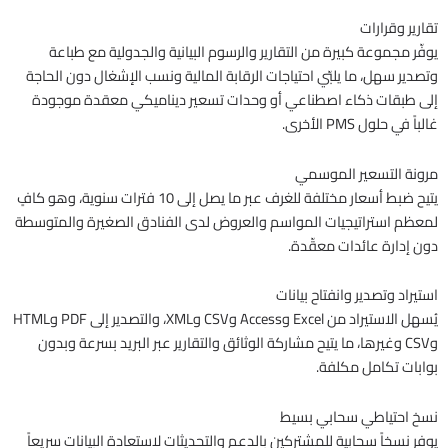
تقارير وقرارات
يوفّر مجموعة كبيرة من التقارير والرسوم البيانية والجدولية مع طباعة
وتصدير سهل، ما يلبّي احتياجات الرقابة المالية ونسب الإشغال دون الحاجة
إلى طبقات ذكاء اصطناعي أو وحدات تسعير ديناميكي معقدة موجودة
غالباً في حلول PMS الأخرى.
مرونة التسعير الموسمي
يتيح ضبط أسعار مختلفة للغرف عبر ما يصل إلى 10 فترات سنوية، وهو كافٍ
لمعظم استراتيجيات المواسم والعروض لدى الفنادق الصغيرة والمتوسطة
دون إدارة عائدات معقّدة.
استيراد وتصدير وانفتاح بيانات
يُسهل الاستيراد من Excel وAccess وCSV وXML، والتصدير إلى PDF وHTML
وCSV وغيرها، ما يتيح مشاركة الوثائق والتقارير عبر البريد بسرعة وبدون
بوابات تكامل مكلفة.
نسخ احتياطي سحابي بسيط
يوفر نسخاً سحابية للمشتركين بالدعم والتحديثات لاستعادة البيانات سريعاً