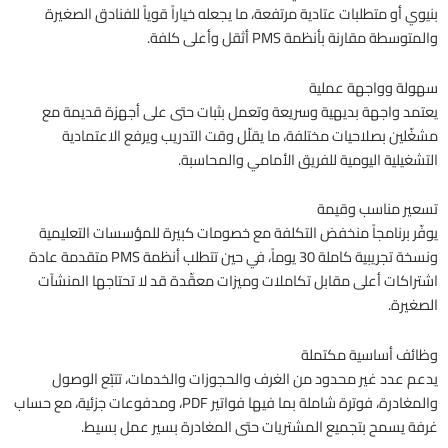
بنيوي أو متطلبات عتادية مرتفعة، ما يجعله خياراً قوياً للفنادق الصغيرة
والمتوسطة مقارنة بأنظمة PMS أثقل وأعلى كلفة.
سهولة وواجهة عملية
يعتمد واجهة بديهية وسريعة وتعمل بثبات حتى على أجهزة قديمة مع
مشغّلين بصلاحيات مختلفة، ما يقلّل وقت التدريب ويرفع الاعتمادية
التشغيلية اليومية للفريق الأمامي والمحاسبة.
تسعير مناسب وقيمة
يوفّر برنامجاً منخفض التكلفة مع خصومات كبيرة للمؤسسات التعليمية
ونسخة تجريبية كاملة 30 يوماً، في حين تتطلب أنظمة PMS متقدمة عادة
اشتراكات أعلى مقابل تكاملات وميزات معقّدة قد لا تحتاجها المنشآت
الصغيرة.
وظائف أساسية مكتملة
يدعم عدد غير محدود من الغرف والحجوزات والخدمات، تتبّع الوصول
والمغادرة، فوترة شاملة بما فيها فواتير PDF، ومدفوعات جزئية، مع حساب
غرفة يسمح بتجميع المشتريات حتى المغادرة بسير عمل بسيط.