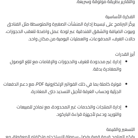
والتقارير بطريقة موثوقة وسريعة.
الفكرة الأساسية
يركّز البرنامج على تبسيط إدارة المنشآت الصغيرة والمتوسطة مثل الفنادق
وبيوت الضيافة والشقق الفندقية عبر لوحة عمل واضحة تتعقب الحجوزات،
حالات الغرف، المدفوعات، والعمليات اليومية من مكان واحد.
أبرز القدرات
إدارة غير محدودة للغرف والحجوزات والإقامات مع تتبّع الوصول
والمغادرة بدقة.
فوترة كاملة بما في ذلك الفواتير الإلكترونية PDF، مع دعم الدفعات
الجزئية وحساب الغرفة لتأجيل التسديد حتى المغادرة.
إدارة المنتجات والخدمات غير المحدودة، مع نماذج للمبيعات
والتوريد ودعم لأجهزة قراءة الباركود.
التسعير والقيمة
يقدّم البرنامج قيمة قوية بفضل سهولة الاستخدام وتكلفته المعقولة، مع