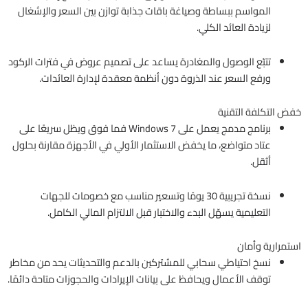
المواسم ببساطة وصياغة باقات جذابة توازن بين السعر والإشغال
لزيادة العائد الكلي.
تتبّع الوصول والمغادرة يساعد على تصميم عروض في فترات الركود
ورفع السعر عند الذروة دون أنظمة معقدة لإدارة العائدات.
خفض التكلفة التقنية
برنامج مدمج يعمل على Windows 7 فما فوق ويظل سريعًا على
عتاد متواضع، ما يخفض الاستثمار الأولي في الأجهزة مقارنة بحلول
أثقل.
نسخة تجريبية 30 يومًا وتسعير مناسب مع خصومات للجهات
التعليمية يسهّل البدء والاختبار قبل الالتزام المالي الكامل.
استمرارية وأمان
نسخ احتياطي سحابي للمشتركين بالدعم والتحديثات يحد من مخاطر
توقف الأعمال ويحافظ على بيانات الإيرادات والحجوزات متاحة دائمًا.