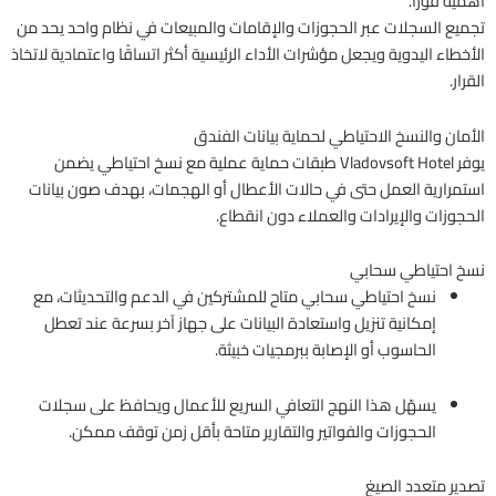
أهمية فورًا.
تجميع السجلات عبر الحجوزات والإقامات والمبيعات في نظام واحد يحد من
الأخطاء اليدوية ويجعل مؤشرات الأداء الرئيسية أكثر اتساقًا واعتمادية لاتخاذ
القرار.
الأمان والنسخ الاحتياطي لحماية بيانات الفندق
يوفر Vladovsoft Hotel طبقات حماية عملية مع نسخ احتياطي يضمن
استمرارية العمل حتى في حالات الأعطال أو الهجمات، بهدف صون بيانات
الحجوزات والإيرادات والعملاء دون انقطاع.
نسخ احتياطي سحابي
نسخ احتياطي سحابي متاح للمشتركين في الدعم والتحديثات، مع
إمكانية تنزيل واستعادة البيانات على جهاز آخر بسرعة عند تعطل
الحاسوب أو الإصابة ببرمجيات خبيثة.
يسهّل هذا النهج التعافي السريع للأعمال ويحافظ على سجلات
الحجوزات والفواتير والتقارير متاحة بأقل زمن توقف ممكن.
تصدير متعدد الصيغ