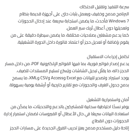
سرعة التنفيذ وتقليل الاحتكاك
البرنامج مدمج وخفيف ويعمل بثبات حتى على أجهزة قديمة بنظام
Windows 7 فأحدث، ما يضمن استجابة سريعة عند إدخال الحجوزات
وتعديلها دون أعطال تُربك سير العمل.
كما يدعم مشغلين بصلاحيات مختلفة، ما يضمن سيطرة دقيقة على من
يقوم بإضافة أو تعديل حجز أو اعتماد فاتورة داخل الدورة التشغيلية.
تكامل إجراءات الاستقبال
يدعم إصدار فواتير فورية، بما فيها الفواتير الإلكترونية PDF، من داخل مسار
الحجز ذاته، ما يقلّل تبديل الشاشات ويُسرّع تسليم المستندات للضيف.
يوجد استيراد وتصدير للبيانات مع Excel وAccess وCSV وXML، ما يسمح
بدمج جدول الغرف والحجوزات مع تقارير خارجية أو أرشفة يومية بسهولة.
أمان واستمرارية التشغيل
يوفر نسخًا احتياطية سحابية للمشتركين بالدعم والتحديثات، ما يمكّن من
استعادة البيانات سريعًا في حال الأعطال أو الفيروسات لضمان استمرار إدارة
الحجوزات دون انقطاع.
إتاحة دليل مستخدم مدمج يعزز تدريب الفرق الجديدة على مسارات الحجز