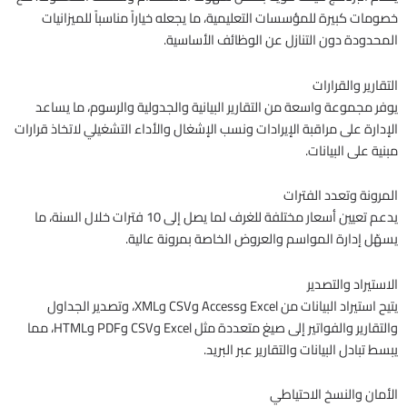
خصومات كبيرة للمؤسسات التعليمية، ما يجعله خياراً مناسباً للميزانيات
المحدودة دون التنازل عن الوظائف الأساسية.
التقارير والقرارات
يوفر مجموعة واسعة من التقارير البيانية والجدولية والرسوم، ما يساعد
الإدارة على مراقبة الإيرادات ونسب الإشغال والأداء التشغيلي لاتخاذ قرارات
مبنية على البيانات.
المرونة وتعدد الفترات
يدعم تعيين أسعار مختلفة للغرف لما يصل إلى 10 فترات خلال السنة، ما
يسهّل إدارة المواسم والعروض الخاصة بمرونة عالية.
الاستيراد والتصدير
يتيح استيراد البيانات من Excel وAccess وCSV وXML، وتصدير الجداول
والتقارير والفواتير إلى صيغ متعددة مثل Excel وCSV وPDF وHTML، مما
يبسط تبادل البيانات والتقارير عبر البريد.
الأمان والنسخ الاحتياطي