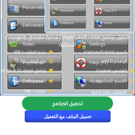
تحميل برنامج Vladovsoft Hotel | لإدارة الفنادق والوحدات
السكنية
الاسم: Vladovsoft Hotel
حجم الملف: 4 MB
الإصدار: v17.0
نوع الملف: Zip
الترخيص: Cracked
توافق النواة: 32 & 64-Bit
القسم: المحاسبة
المصدر: vladovsoft
الزيارات : 798
التصنيف: برامج إدارية
تحميل البرنامج
تحميل الملف مع التفعيل