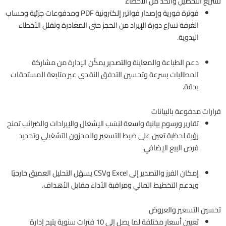
تسريع التحصيل والحد من الأخطاء
فوترة فورية وإصدار فواتير إلكترونية PDF ومدفوعات جزئية وحساب
الغرفة تسرّع دورة الإيراد من الحجز حتى المغادرة وتقلل الأخطاء
اليدوية.
دعم الطباعة والمعاينة والتصدير يمكّن الإدارة من مشاركة
المطالبات بسرعة وتحسين التدفق النقدي عبر متابعة المستحقات
بدقة.
قرارات مدفوعة بالبيانات
تقارير ورسوم بيانية واسعة لنِسَب الإشغال والإيرادات والضرائب تمنح
رؤية لحظية تعين على ضبط التسعير والمخزون التشغيلي وتحديد
فرص البيع الإضافي.
إمكان الفرز والتصدير إلى Excel وCSV يسهّل التحليل العميق خارجيًا
ويدعم التخطيط المالي ومراقبة الأداء مقابل الأهداف.
تحسين التسعير والعروض
تعيين أسعار مختلفة لما يصل إلى 10 فترات سنوية يتيح إدارة