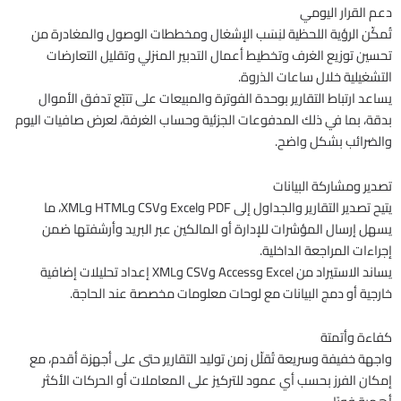
دعم القرار اليومي
تُمكّن الرؤية اللحظية لنِسَب الإشغال ومخططات الوصول والمغادرة من
تحسين توزيع الغرف وتخطيط أعمال التدبير المنزلي وتقليل التعارضات
التشغيلية خلال ساعات الذروة.
يساعد ارتباط التقارير بوحدة الفوترة والمبيعات على تتبّع تدفق الأموال
بدقة، بما في ذلك المدفوعات الجزئية وحساب الغرفة، لعرض صافيات اليوم
والضرائب بشكل واضح.
تصدير ومشاركة البيانات
يتيح تصدير التقارير والجداول إلى PDF وExcel وCSV وHTML وXML، ما
يسهل إرسال المؤشرات للإدارة أو المالكين عبر البريد وأرشفتها ضمن
إجراءات المراجعة الداخلية.
يساند الاستيراد من Excel وAccess وCSV وXML إعداد تحليلات إضافية
خارجية أو دمج البيانات مع لوحات معلومات مخصصة عند الحاجة.
كفاءة وأتمتة
واجهة خفيفة وسريعة تُقلّل زمن توليد التقارير حتى على أجهزة أقدم، مع
إمكان الفرز بحسب أي عمود للتركيز على المعاملات أو الحركات الأكثر