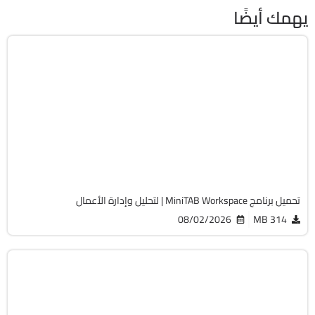
يهمك أيضًا
برامج عامة
32 & 64-Bit
v1.5.3
Cracked
1291
تحميل برنامج MiniTAB Workspace | لتحليل وإدارة الأعمال
08/02/2026
314 MB
برامج عامة
32 & 64-Bit