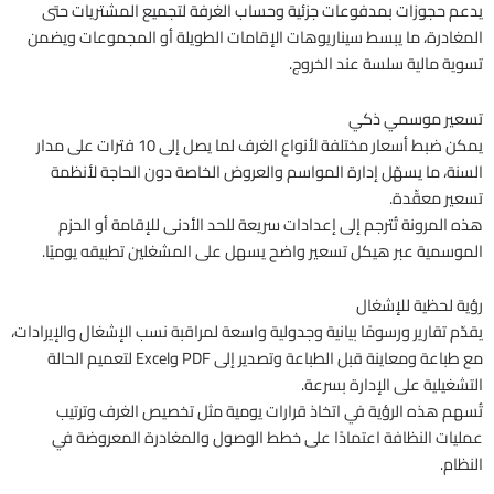
يدعم حجوزات بمدفوعات جزئية وحساب الغرفة لتجميع المشتريات حتى
المغادرة، ما يبسط سيناريوهات الإقامات الطويلة أو المجموعات ويضمن
تسوية مالية سلسة عند الخروج.
تسعير موسمي ذكي
يمكن ضبط أسعار مختلفة لأنواع الغرف لما يصل إلى 10 فترات على مدار
السنة، ما يسهّل إدارة المواسم والعروض الخاصة دون الحاجة لأنظمة
تسعير معقّدة.
هذه المرونة تُترجم إلى إعدادات سريعة للحد الأدنى للإقامة أو الحزم
الموسمية عبر هيكل تسعير واضح يسهل على المشغلين تطبيقه يوميًا.
رؤية لحظية للإشغال
يقدّم تقارير ورسومًا بيانية وجدولية واسعة لمراقبة نسب الإشغال والإيرادات،
مع طباعة ومعاينة قبل الطباعة وتصدير إلى PDF وExcel لتعميم الحالة
التشغيلية على الإدارة بسرعة.
تُسهم هذه الرؤية في اتخاذ قرارات يومية مثل تخصيص الغرف وترتيب
عمليات النظافة اعتمادًا على خطط الوصول والمغادرة المعروضة في
النظام.