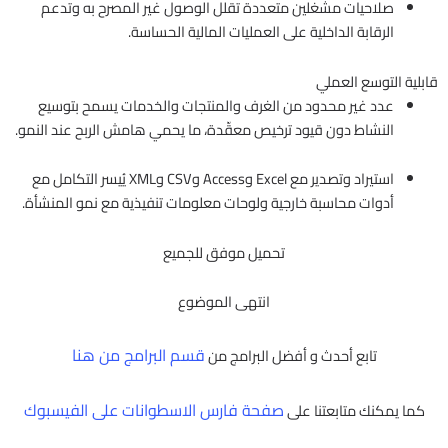
صلاحيات مشغلين متعددة تقلل الوصول غير المصرح به وتدعم
الرقابة الداخلية على العمليات المالية الحساسة.
قابلية التوسع العملي
عدد غير محدود من الغرف والمنتجات والخدمات يسمح بتوسيع
النشاط دون قيود ترخيص معقّدة، ما يحمي هامش الربح عند النمو.
استيراد وتصدير مع Excel وAccess وCSV وXML يُيسر التكامل مع
أدوات محاسبة خارجية ولوحات معلومات تنفيذية مع نمو المنشأة.
تحميل موفق للجميع
انتهى الموضوع
قسم البرامج من هنا
تابع أحدث و أفضل البرامج من
صفحة فارس الاسطوانات على الفيسبوك
كما يمكنك متابعتنا على