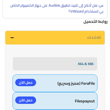
س: هل أحتاج إلى تثبيت تطبيق Audible على جهاز الكمبيوتر الخاص
بي لاستخدام ViWizard؟
روابط التحميل
v3.4.0.60
X64 & X86
حمل الآن
ForaFile (مميز وسريع)
حمل الآن
Filespayout