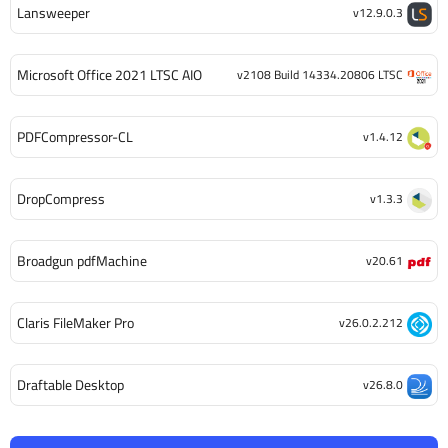
Lansweeper
v12.9.0.3
Microsoft Office 2021 LTSC AIO
v2108 Build 14334.20806 LTSC
PDFCompressor-CL
v1.4.12
DropCompress
v1.3.3
Broadgun pdfMachine
v20.61
Claris FileMaker Pro
v26.0.2.212
Draftable Desktop
v26.8.0