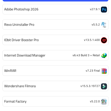
Adobe Photoshop 2026
v27.9.1
Revo Uninstaller Pro
v5.5.2
IObit Driver Booster Pro
v13.5.1.400
Internet Download Manager
v6.43 Build 3 + Retail
WinRAR
v7.23 Final
Wondershare Filmora
v15.5.3.19727
Format Factory
v5.22.0