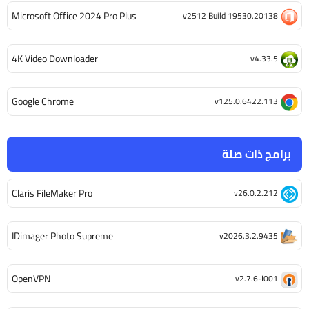
Microsoft Office 2024 Pro Plus
v2512 Build 19530.20138
4K Video Downloader
v4.33.5
Google Chrome
v125.0.6422.113
برامج ذات صلة
Claris FileMaker Pro
v26.0.2.212
IDimager Photo Supreme
v2026.3.2.9435
OpenVPN
v2.7.6-I001