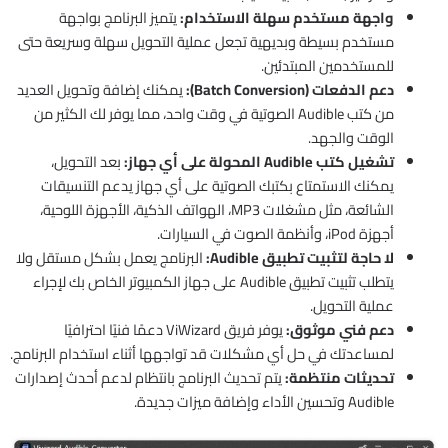
واجهة مستخدم سهلة الاستخدام:
يتميز البرنامج بواجهة
مستخدم بسيطة وبديهية تجعل عملية التحويل سهلة وسريعة حتى
للمستخدمين المبتدئين.
دعم الدفعات (Batch Conversion):
يمكنك إضافة وتحويل العديد
من كتب Audible الصوتية في وقت واحد، مما يوفر لك الكثير من
الوقت والجهد.
تشغيل كتب Audible المحولة على أي جهاز:
بعد التحويل،
يمكنك الاستمتاع بكتبك الصوتية على أي جهاز يدعم التنسيقات
الشائعة، مثل مشغلات MP3، الهواتف الذكية، الأجهزة اللوحية،
أجهزة iPod، وأنظمة الصوت في السيارات.
لا حاجة لتثبيت تطبيق Audible:
البرنامج يعمل بشكل مستقل ولا
يتطلب تثبيت تطبيق Audible على جهاز الكمبيوتر الخاص بك لإجراء
عملية التحويل.
دعم فني موثوق:
يوفر فريق ViWizard دعمًا فنيًا احترافيًا
لمساعدتك في حل أي مشكلات قد تواجهها أثناء استخدام البرنامج.
تحديثات منتظمة:
يتم تحديث البرنامج بانتظام لدعم أحدث إصدارات
Audible وتحسين الأداء وإضافة ميزات جديدة.