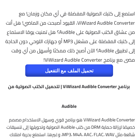
استمع إلى كتبك الصوتية المفضلة في أي مكان وزمان! مع
ViWizard Audible Converter، القيود أصبحت من الماضي! هل أنت
من عشاق الكتب الصوتية على Audible؟ هل تمنيت يومًا الاستماع
إلى كتبك المفضلة على مشغل MP3 أو جهازك اللوحي دون الحاجة
إلى تطبيق Audible؟ الآن أصبح ذلك ممكنًا وأسهل من أي وقت
مضى مع برنامج ViWizard Audible Converter!
تحميل الملف مع التفعيل
برنامج ViWizard Audible Converter | لتحميل الكتب الصوتية من
Audible
ViWizard Audible Converter هو برنامج قوي وسهل الاستخدام مصمم
خصيصًا لإزالة حماية DRM من كتب Audible الصوتية وتحويلها إلى تنسيقات
شائعة مثل MP3، M4A، AAC، FLAC، WAV، وغيرها. استمتع بحرية امتلاك