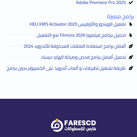
Adobe Premiere Pro 2025
برامج مميزة
تفعيل الويندوز والأوفيس HEU KMS Activator 2025
تحميل برنامج فيلمورا Filmora 2026 مع التفعيل
أفضل برامج استعادة الملفات المحذوفة للأندرويد 2024
تحميل أفضل برامج فحص وصيانة الهارد ديسك
طريقة تشغيل تطبيقات و ألعاب أندرويد على الكمبيوتر بدون برامج