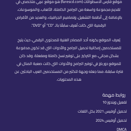
موقع فارس الاسطوانات (farescd.com) هو موقع عربي متخصص في
تقديم مجموعة واسعة من البرامج الكاملة، الألعاب، والموسوعات،
بالإضافة إلى أنظمة التشغيل، وتصاميم الجرافيك، والعديد من الأقراص
الرقمية التي كانت تُعرف سابقًا بالـ “CD” أو “DVD”.
يُعرف الموقع بكونه أحد المصادر الغنية للمحتوى الرقمي، حيث يتيح
للمستخدمين إمكانية تحميل البرامج والأدوات التي قد تكون مدفوعة
بشكل مجاني، مع التركيز على توفير نسخ كاملة ومفعلة. وقد كان
للموقع دور بارز في توفير البرامج والأدوات التي كانت صعبة المنال في
فترة سابقة، مما جعله وجهة للكثير من المستخدمين العرب الباحثين عن
هذه المحتويات.
روابط مهمة
تفعيل ويندوز 10
تحميل أوفيس 2021 بكل اللغات
تحميل أوفيس 2024
DMCA