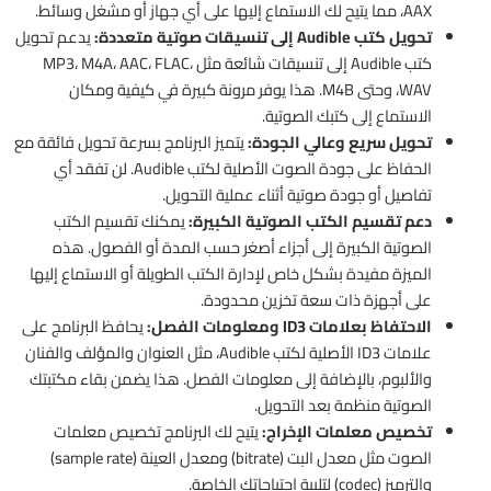
AAX، مما يتيح لك الاستماع إليها على أي جهاز أو مشغل وسائط.
تحويل كتب Audible إلى تنسيقات صوتية متعددة:
يدعم تحويل
كتب Audible إلى تنسيقات شائعة مثل MP3، M4A، AAC، FLAC،
WAV، وحتى M4B. هذا يوفر مرونة كبيرة في كيفية ومكان
الاستماع إلى كتبك الصوتية.
تحويل سريع وعالي الجودة:
يتميز البرنامج بسرعة تحويل فائقة مع
الحفاظ على جودة الصوت الأصلية لكتب Audible. لن تفقد أي
تفاصيل أو جودة صوتية أثناء عملية التحويل.
دعم تقسيم الكتب الصوتية الكبيرة:
يمكنك تقسيم الكتب
الصوتية الكبيرة إلى أجزاء أصغر حسب المدة أو الفصول. هذه
الميزة مفيدة بشكل خاص لإدارة الكتب الطويلة أو الاستماع إليها
على أجهزة ذات سعة تخزين محدودة.
الاحتفاظ بعلامات ID3 ومعلومات الفصل:
يحافظ البرنامج على
علامات ID3 الأصلية لكتب Audible، مثل العنوان والمؤلف والفنان
والألبوم، بالإضافة إلى معلومات الفصل. هذا يضمن بقاء مكتبتك
الصوتية منظمة بعد التحويل.
تخصيص معلمات الإخراج:
يتيح لك البرنامج تخصيص معلمات
الصوت مثل معدل البت (bitrate) ومعدل العينة (sample rate)
والترميز (codec) لتلبية احتياجاتك الخاصة.