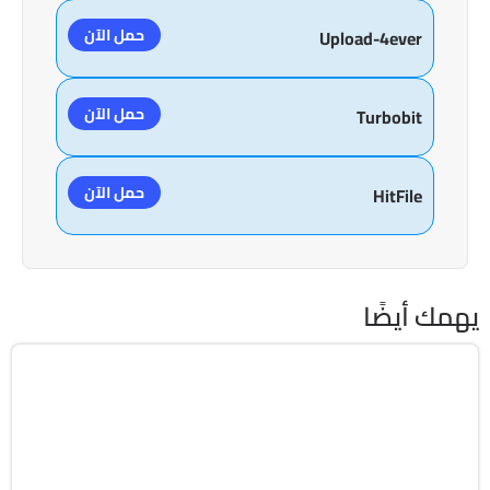
حمل الآن
Upload-4ever
حمل الآن
Turbobit
حمل الآن
HitFile
يهمك أيضًا
انترنت
64-Bit
v8.5.11