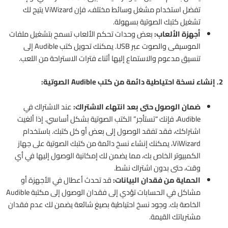
تفضل استخدام مشغل وسائط مختلف، فإن ViWizard يتيح لك
تشغيل كتبك الصوتية بسهولة.
أجهزة الألعاب:
بعض وحدات تحكم الألعاب تسمح بتشغيل ملفات
الموسيقى والصوت عبر USB. يمكنك تحويل كتب Audible إلى
تنسيق مدعوم والاستماع إليها أثناء فترات الاستراحة من اللعب.
2. إنشاء نسخة احتياطية دائمة من كتب Audible الصوتية:
ضمان الوصول حتى بعد انتهاء الاشتراك:
عند الاشتراك في
Audible، فإنك “تستأجر” الكتب الصوتية بشكل أساسي. إذا ألغيت
اشتراكك، فقد تفقد الوصول إلى بعض أو كل كتبك. باستخدام
ViWizard، يمكنك إنشاء نسخ دائمة من كتبك الصوتية على جهاز
الكمبيوتر الخاص بك، مما يضمن لك إمكانية الوصول إليها في أي
وقت، حتى بدون اشتراك نشط.
الحماية من فقدان البيانات:
قد تحدث أعطال في الأجهزة أو
مشاكل في الحسابات تؤدي إلى فقدان الوصول إلى مكتبة Audible
الخاصة بك. وجود نسخ احتياطية بصيغ شائعة يضمن لك عدم فقدان
مشترياتك القيمة.