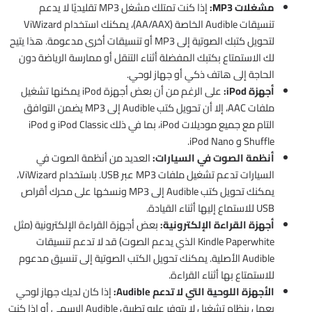
مشغلات MP3:
إذا كنت تمتلك مشغل MP3 تقليديًا لا يدعم
تنسيقات Audible الخاصة (AA/AAX)، يمكنك استخدام ViWizard
لتحويل كتبك الصوتية إلى MP3 أو تنسيقات أخرى مدعومة. هذا يتيح
لك الاستمتاع بكتبك المفضلة أثناء التنقل أو ممارسة الرياضة دون
الحاجة إلى هاتف ذكي أو جهاز لوحي.
أجهزة iPod:
على الرغم من أن بعض أجهزة iPod يمكنها تشغيل
ملفات AAC، إلا أن تحويل كتب Audible إلى MP3 يضمن التوافق
التام مع جميع موديلات iPod، بما في ذلك iPod Classic و iPod
Shuffle و iPod Nano.
أنظمة الصوت في السيارات:
العديد من أنظمة الصوت في
السيارات تدعم تشغيل ملفات MP3 عبر USB. باستخدام ViWizard،
يمكنك تحويل كتب Audible إلى MP3 ونسخها على محرك أقراص
USB للاستماع إليها أثناء القيادة.
أجهزة القراءة الإلكترونية:
بعض أجهزة القراءة الإلكترونية (مثل
Kindle Paperwhite الذي يدعم الصوت) قد لا تدعم تنسيقات
Audible الأصلية. يمكنك تحويل الكتب الصوتية إلى تنسيق مدعوم
للاستمتاع بها أثناء القراءة.
الأجهزة اللوحية التي لا تدعم Audible:
إذا كان لديك جهاز لوحي
يعمل بنظام تشغيل لا يتوفر عليه تطبيق Audible الرسمي أو إذا كنت