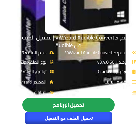
برنامج ViWizard Audible Converter | لتحميل الكتب الصوتية
من Audible
الاسم: ViWizard Audible Converter
حجم الملف: 19 MB
الإصدار: v3.4.0.60
نوع الملف: Zip
الترخيص: Cracked
توافق النواة: 32 & 64-Bit
القسم: انترنت
المصدر: viwizard
الزيارات : 1104
التصنيف: التحميل من الانترنت
تحميل البرنامج
تحميل الملف مع التفعيل