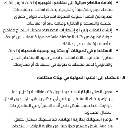
إضافة مقاطع صوتية إلى مقاطع الفيديو:
إذا كنت تقوم بإنشاء
مقاطع فيديو شخصية أو تعليمية، يمكنك استخدام مقتطفات
قصيرة من الكتب الصوتية المحولة (مع مراعاة قوانين حقوق
الملكية والاستخدام العادل) لإضافة سرد أو اقتباسات.
إنشاء نغمات رنين أو إشعارات مخصصة:
يمكنك استخراج مقاطع
صوتية قصيرة من كتبك المفضلة واستخدامها كنغمات رنين فريدة
أو أصوات إشعارات على هاتفك.
الاستخدام في تطبيقات أو مشاريع برمجية شخصية:
إذا كنت
مطورًا، فقد تجد حالات استخدام (ضمن حدود الاستخدام العادل
والقانوني) لدمج مقتطفات صوتية في تطبيقاتك أو مشاريعك.
5. الاستماع إلى الكتب الصوتية في بيئات مختلفة:
بدون اتصال بالإنترنت:
بمجرد تحويل كتب Audible وتخزينها على
جهازك، يمكنك الاستماع إليها في أي مكان وزمان، حتى بدون اتصال
بالإنترنت. هذا مفيد بشكل خاص أثناء السفر أو في المناطق ذات
الاتصال المحدود.
توفير استهلاك بطارية الهاتف:
قد يستهلك تشغيل تطبيق
Audible بشكل مستمر قدرًا كبيرًا من بطارية الهاتف. باستخدام