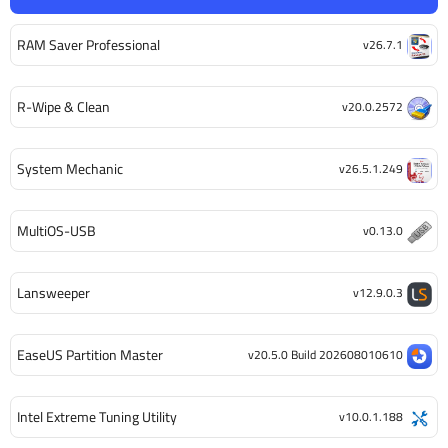
RAM Saver Professional
v26.7.1
R-Wipe & Clean
v20.0.2572
System Mechanic
v26.5.1.249
MultiOS-USB
v0.13.0
Lansweeper
v12.9.0.3
EaseUS Partition Master
v20.5.0 Build 202608010610
Intel Extreme Tuning Utility
v10.0.1.188