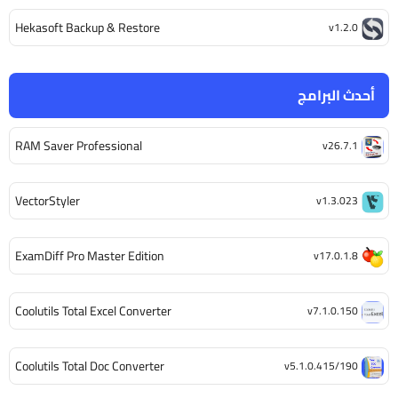
Hekasoft Backup & Restore
v1.2.0
أحدث البرامج
RAM Saver Professional
v26.7.1
VectorStyler
v1.3.023
ExamDiff Pro Master Edition
v17.0.1.8
Coolutils Total Excel Converter
v7.1.0.150
Coolutils Total Doc Converter
v5.1.0.415/190