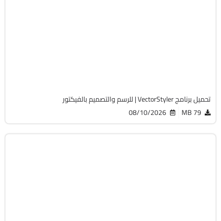
التصميم والجرافيك
64-Bit
v1.3.023
Cracked
598
تحميل برنامج VectorStyler | للرسم والتصميم بالفيكتور
08/10/2026
79 MB
برامج عامة
64-Bit
v17.0.1.8
Cracked