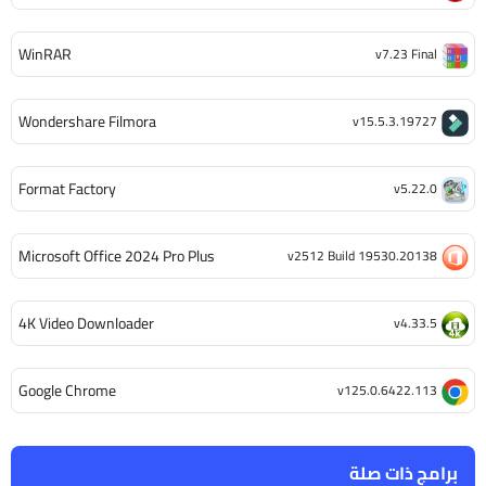
WinRAR
v7.23 Final
Wondershare Filmora
v15.5.3.19727
Format Factory
v5.22.0
Microsoft Office 2024 Pro Plus
v2512 Build 19530.20138
4K Video Downloader
v4.33.5
Google Chrome
v125.0.6422.113
برامج ذات صلة