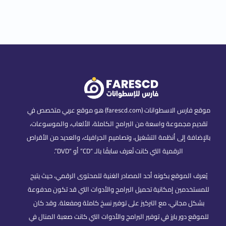
موقع فارس الاسطوانات (farescd.com) هو موقع عربي متخصص في
تقديم مجموعة واسعة من البرامج الكاملة، الألعاب، والموسوعات،
بالإضافة إلى أنظمة التشغيل، وتصاميم الجرافيك، والعديد من الأقراص
الرقمية التي كانت تُعرف سابقًا بالـ “CD” أو “DVD”.
يُعرف الموقع بكونه أحد المصادر الغنية للمحتوى الرقمي، حيث يتيح
للمستخدمين إمكانية تحميل البرامج والأدوات التي قد تكون مدفوعة
بشكل مجاني، مع التركيز على توفير نسخ كاملة ومفعلة. وقد كان
للموقع دور بارز في توفير البرامج والأدوات التي كانت صعبة المنال في