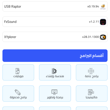
USB Raptor
v0.19.94
FxSound
v1.2.11
XYplorer
v28.31.1300
أقسام البرامج
برامج عامة
هندسة وإنشاء
موبايلات
مالتيميديا
برمجة وتطوير
برامج محمولة