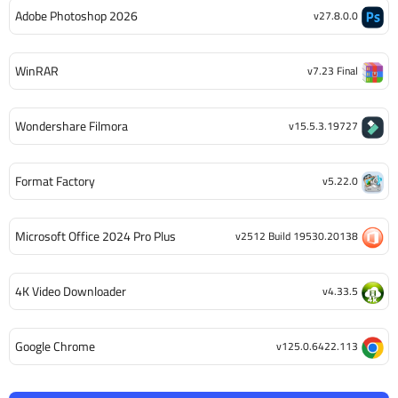
Adobe Photoshop 2026
v27.8.0.0
WinRAR
v7.23 Final
Wondershare Filmora
v15.5.3.19727
Format Factory
v5.22.0
Microsoft Office 2024 Pro Plus
v2512 Build 19530.20138
4K Video Downloader
v4.33.5
Google Chrome
v125.0.6422.113