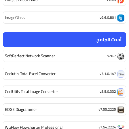
ImageGlass
v9.6.0.801
أحدث البرامج
SoftPerfect Network Scanner
v26.7
Coolutils Total Excel Converter
v7.1.0.147
CoolUtils Total Image Converter
v8.5.0.332
EDGE Diagrammer
v7.55.2225
WizFlow Flowcharter Professional
v7.54.2224