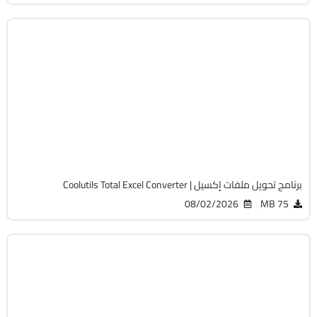
أوفيس
32 & 64-Bit
v7.1.0.147
Cracked
7562
برنامج تحويل ملفات إكسيل | Coolutils Total Excel Converter
08/02/2026
75 MB
التصميم والجرافيك
32 & 64-Bit
v8.5.0.332