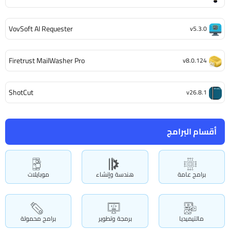
VovSoft AI Requester
v5.3.0
Firetrust MailWasher Pro
v8.0.124
ShotCut
v26.8.1
أقسام البرامج
برامج عامة
هندسة وإنشاء
موبايلات
مالتيميديا
برمجة وتطوير
برامج محمولة