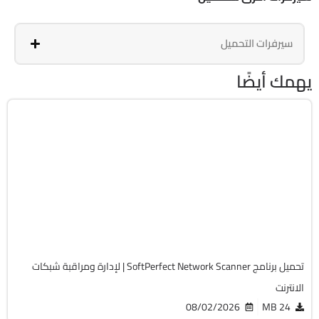
سيرفرات التحميل
يهمك أيضًا
انترنت
64-Bit
v26.7
Cracked
1723
تحميل برنامج SoftPerfect Network Scanner | لإدارة ومراقبة شبكات
الانترنت
08/02/2026
24 MB