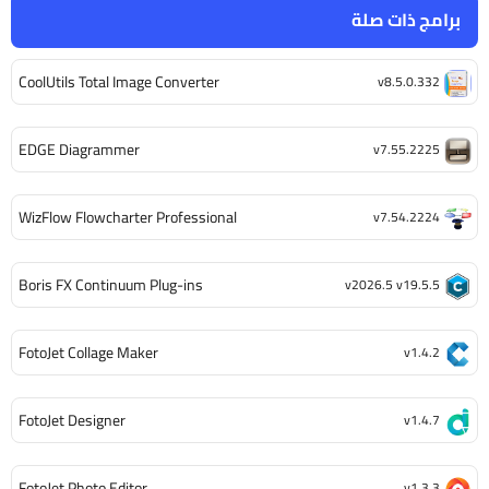
برامج ذات صلة
CoolUtils Total Image Converter
v8.5.0.332
EDGE Diagrammer
v7.55.2225
WizFlow Flowcharter Professional
v7.54.2224
Boris FX Continuum Plug-ins
v2026.5 v19.5.5
FotoJet Collage Maker
v1.4.2
FotoJet Designer
v1.4.7
FotoJet Photo Editor
v1.3.3