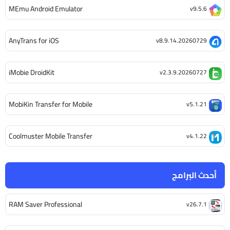
MEmu Android Emulator
v9.5.6
AnyTrans for iOS
v8.9.14.20260729
iMobie DroidKit
v2.3.9.20260727
MobiKin Transfer for Mobile
v5.1.21
Coolmuster Mobile Transfer
v4.1.22
أحدث البرامج
RAM Saver Professional
v26.7.1