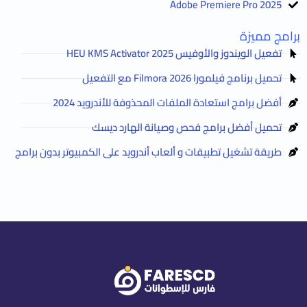
Adobe Premiere Pro 2025
برامج مميزة
تفعيل الويندوز والأوفيس HEU KMS Activator 2025
تحميل برنامج فيلمورا Filmora 2026 مع التفعيل
أفضل برامج استعادة الملفات المحذوفة للأندرويد 2024
تحميل أفضل برامج فحص وصيانة الهارد ديسك
طريقة تشغيل تطبيقات و ألعاب أندرويد على الكمبيوتر بدون برامج