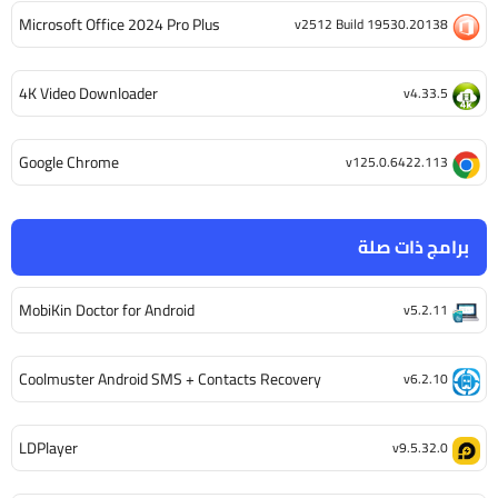
Microsoft Office 2024 Pro Plus
v2512 Build 19530.20138
4K Video Downloader
v4.33.5
Google Chrome
v125.0.6422.113
برامج ذات صلة
MobiKin Doctor for Android
v5.2.11
Coolmuster Android SMS + Contacts Recovery
v6.2.10
LDPlayer
v9.5.32.0