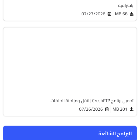
باحترافية
07/27/2026
68 MB
انترنت
32 & 64-Bit
v11.5.2.18 MultiOS
Free
992
تحميل برنامج CrushFTP | لنقل ومزامنة الملفات
07/26/2026
201 MB
البرامج الشائعة