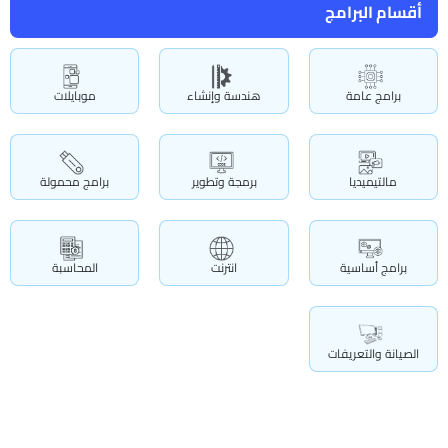
أقسام البرامج
برامج عامة
هندسة وإنشاء
موبايلات
مالتيميديا
برمجة وتطوير
برامج محمولة
برامج أساسية
انترنت
المحاسبة
الصيانة والتعريفات