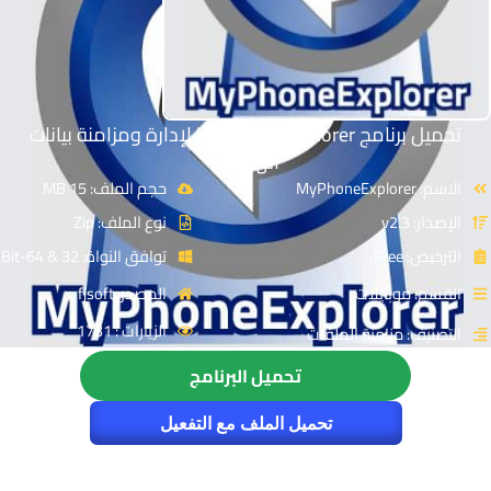
تحميل برنامج MyPhoneExplorer | لإدارة ومزامنة بيانات
الهواتف
الاسم: MyPhoneExplorer
حجم الملف: 15 MB
الإصدار: v2.3
نوع الملف: Zip
الترخيص: Free
توافق النواة: 32 & 64-Bit
القسم: موبايلات
المصدر: fjsoft
الزيارات : 1731
التصنيف: مزامنة الملفات
تحميل البرنامج
تحميل الملف مع التفعيل