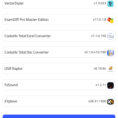
VectorStyler
v1.3.023
ExamDiff Pro Master Edition
v17.0.1.8
Coolutils Total Excel Converter
v7.1.0.150
Coolutils Total Doc Converter
v5.1.0.415/190
USB Raptor
v0.19.94
FxSound
v1.2.11
XYplorer
v28.31.1300