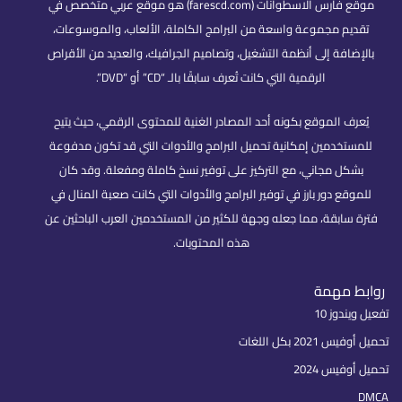
موقع فارس الاسطوانات (farescd.com) هو موقع عربي متخصص في
تقديم مجموعة واسعة من البرامج الكاملة، الألعاب، والموسوعات،
بالإضافة إلى أنظمة التشغيل، وتصاميم الجرافيك، والعديد من الأقراص
الرقمية التي كانت تُعرف سابقًا بالـ “CD” أو “DVD”.
يُعرف الموقع بكونه أحد المصادر الغنية للمحتوى الرقمي، حيث يتيح
للمستخدمين إمكانية تحميل البرامج والأدوات التي قد تكون مدفوعة
بشكل مجاني، مع التركيز على توفير نسخ كاملة ومفعلة. وقد كان
للموقع دور بارز في توفير البرامج والأدوات التي كانت صعبة المنال في
فترة سابقة، مما جعله وجهة للكثير من المستخدمين العرب الباحثين عن
هذه المحتويات.
روابط مهمة
تفعيل ويندوز 10
تحميل أوفيس 2021 بكل اللغات
تحميل أوفيس 2024
DMCA