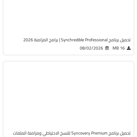
v9.117
Cracked
4157
تحميل برنامج Synchredible Professional | برامج المزامنة 2026
08/02/2026
16 MB
برامج عامة
64-Bit
v12.4.0.55
Cracked
2141
تحميل برنامج Syncovery Premium للنسخ الاحتياطي ومزامنة الملفات