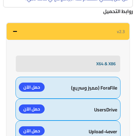
روابط التحميل
v2.3
X64 & X86
حمل الآن
ForaFile (مميز وسريع)
حمل الآن
UsersDrive
حمل الآن
Upload-4ever