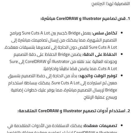
التفصيلية لهذا البرنامج:
1. قص تصاميم Illustrator و CorelDRAW مباشرة:
تكامل سلس:
يعمل Bridge كجسر بين Sure Cuts A Lot وبرامج
التصميم الشهيرة، مما يمكنك من إرسال تصاميمك مباشرة إلى
Sure Cuts A Lot للقص دون الحاجة إلى تصديرها بتنسيقات معقدة.
الحفاظ على الدقة:
يضمن Bridge الحفاظ على دقة التصميم
وجودته العالية عند نقله من Illustrator أو CorelDRAW إلى Sure
Cuts A Lot، مما يضمن قصًا نظيفًا واحترافيًا.
توفير الوقت والجهد:
بدلًا من الحاجة إلى حفظ التصميم بتنسيق
معين ثم استيراده إلى Sure Cuts A Lot، يمكنك ببساطة استخدام
Bridge لإرسال التصميم مباشرة، مما يوفر عليك خطوات إضافية
ويسرع عملية الإنتاج.
2. استخدام أدوات تصميم Illustrator و CoreDRAW المتقدمة:
تصميمات معقدة:
يمكنك الاستفادة من الأدوات المتقدمة في
Illustrator و CorelDRAW لإنشاء تصاميم معقدة ومليئة بالتفاصيل،