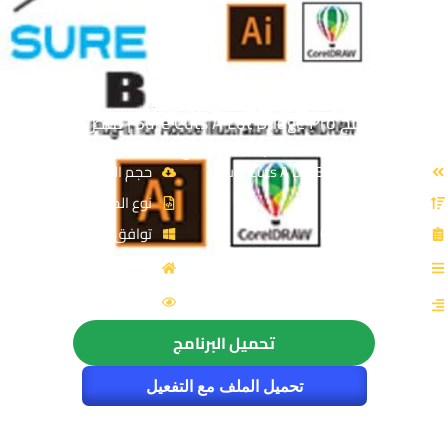
تحميل برنامج Sure Cuts A Lot Bridge Pro | لقص التصاميم
بآلات القطع
الاسم: Sure Cuts A Lot Bridge Pro
حجم الملف: 24 MB
الإصدار: v6.015
نوع الملف: Zip
الترخيص: Cracked
توافق النواة: 64-Bit
القسم: التصميم والجرافيك
المصدر: surecutsalot
الزيارات : 1281
التصنيف: التصميم الحرفى
تحميل البرنامج
تحميل الملف مع التفعيل