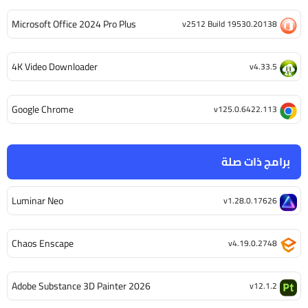
Microsoft Office 2024 Pro Plus
v2512 Build 19530.20138
4K Video Downloader
v4.33.5
Google Chrome
v125.0.6422.113
برامج ذات صلة
Luminar Neo
v1.28.0.17626
Chaos Enscape
v4.19.0.2748
Adobe Substance 3D Painter 2026
v12.1.2