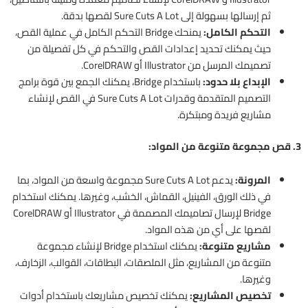
ثم إرسالها بسهولة إلى Sure Cuts A Lot لقصها بدقة.
التحكم الكامل:
يمنحك Bridge التحكم الكامل في عملية القص،
حيث يمكنك تحديد إعدادات القص والتحكم في كل تفصيلة من
تصميمك المرسل من Illustrator أو CorelDRAW.
الإبداع بلا حدود:
باستخدام Bridge، يمكنك الجمع بين قوة برامج
التصميم المتقدمة وقدرات Sure Cuts A Lot في القص لإنشاء
مشاريع فريدة ومبتكرة.
3. قص مجموعة متنوعة من المواد:
المرونة:
يدعم Sure Cuts A Lot مجموعة واسعة من المواد، بما
في ذلك الورق، الفينيل، القماش، الخشب، وغيرها. يمكنك استخدام
Bridge لإرسال تصاميمك المصممة في Illustrator أو CorelDRAW
لقصها على أي من هذه المواد.
مشاريع متنوعة:
يمكنك استخدام Bridge لإنشاء مجموعة
متنوعة من المشاريع، مثل الملصقات، البطاقات، القوالب، الزخارف،
وغيرها.
تخصيص المشاريع:
يمكنك تخصيص مشاريعك باستخدام أدوات