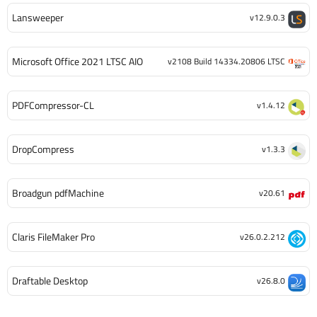
Lansweeper
v12.9.0.3
Microsoft Office 2021 LTSC AIO
v2108 Build 14334.20806 LTSC
PDFCompressor-CL
v1.4.12
DropCompress
v1.3.3
Broadgun pdfMachine
v20.61
Claris FileMaker Pro
v26.0.2.212
Draftable Desktop
v26.8.0