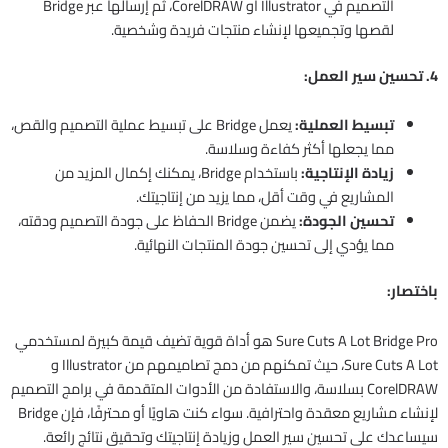
التصميم في Illustrator أو CorelDRAW، ثم إرسالها عبر Bridge
لقصها وتجميعها لإنشاء منتجات فريدة وشخصية.
4. تحسين سير العمل:
تبسيط العملية:
يعمل Bridge على تبسيط عملية التصميم والقص،
مما يجعلها أكثر كفاءة وسلاسة.
زيادة الإنتاجية:
باستخدام Bridge، يمكنك إكمال المزيد من
المشاريع في وقت أقل، مما يزيد من إنتاجيتك.
تحسين الجودة:
يضمن Bridge الحفاظ على جودة التصميم ودقته،
مما يؤدي إلى تحسين جودة المنتجات النهائية.
باختصار:
Sure Cuts A Lot Bridge Pro هو أداة قوية تضيف قيمة كبيرة لمستخدمي
Sure Cuts A Lot، حيث تمكنهم من دمج تصاميمهم من Illustrator و
CorelDRAW بسلاسة، والاستفادة من الأدوات المتقدمة في برامج التصميم
لإنشاء مشاريع معقدة واحترافية. سواء كنت هاويًا أو محترفًا، فإن Bridge
سيساعدك على تحسين سير العمل وزيادة إنتاجيتك وتحقيق نتائج رائعة.