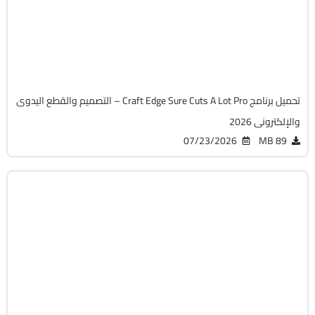
v6.085
Cracked
3333
تحميل برنامج Craft Edge Sure Cuts A Lot Pro – التصميم والقطع اليدوى
والإلكترونى 2026
07/23/2026
89 MB
التصميم والجرافيك
32 & 64-Bit
v5.18.28.1
Cracked
2021