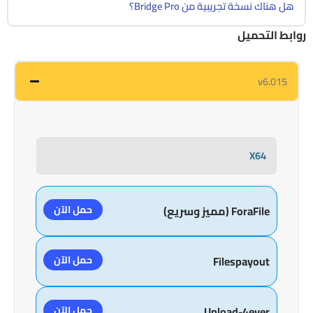
هل هناك نسخة تجريبية من Bridge Pro؟
روابط التحميل
v6.015
X64
حمل الآن
ForaFile (مميز وسريع)
حمل الآن
Filespayout
حمل الآن
Upload-4ever