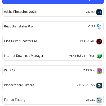
Adobe Photoshop 2026
v27.9.1
Revo Uninstaller Pro
v5.5.2
IObit Driver Booster Pro
v13.5.1.400
Internet Download Manager
v6.43 Build 3 + Retail
WinRAR
v7.23 Final
Wondershare Filmora
v15.5.3.19727
Format Factory
v5.22.0