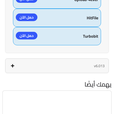
حمل الآن
HitFile
حمل الآن
Turbobit
v6.013
يهمك أيضًا
التصميم والجرافيك
32 & 64-Bit