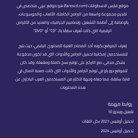
موقع فارس الاسطوانات (farescd.com) هو موقع عربي متخصص في
تقديم مجموعة واسعة من البرامج الكاملة، الألعاب، والموسوعات،
بالإضافة إلى أنظمة التشغيل، وتصاميم الجرافيك، والعديد من الأقراص
الرقمية التي كانت تُعرف سابقًا بالـ “CD” أو “DVD”.
يُعرف الموقع بكونه أحد المصادر الغنية للمحتوى الرقمي، حيث يتيح
للمستخدمين إمكانية تحميل البرامج والأدوات التي قد تكون مدفوعة
بشكل مجاني، مع التركيز على توفير نسخ كاملة ومفعلة. وقد كان
للموقع دور بارز في توفير البرامج والأدوات التي كانت صعبة المنال في
فترة سابقة، مما جعله وجهة للكثير من المستخدمين العرب الباحثين عن
هذه المحتويات.
روابط مهمة
تفعيل ويندوز 10
تحميل أوفيس 2021 بكل اللغات
تحميل أوفيس 2024