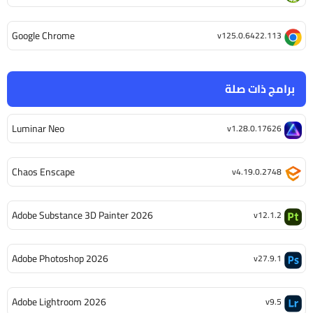
Google Chrome
v125.0.6422.113
برامج ذات صلة
Luminar Neo
v1.28.0.17626
Chaos Enscape
v4.19.0.2748
Adobe Substance 3D Painter 2026
v12.1.2
Adobe Photoshop 2026
v27.9.1
Adobe Lightroom 2026
v9.5