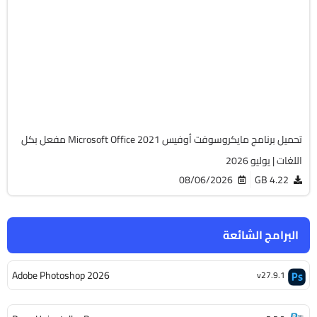
أوفيس
64-Bit
v2108 Build 14334.20806 LTSC
Cracked
6476
تحميل برنامج مايكروسوفت أوفيس Microsoft Office 2021 مفعل بكل
اللغات | يوليو 2026
08/06/2026
4.22 GB
البرامج الشائعة
Adobe Photoshop 2026
v27.9.1