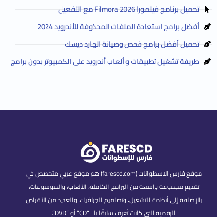
تحميل برنامج فيلمورا Filmora 2026 مع التفعيل
أفضل برامج استعادة الملفات المحذوفة للأندرويد 2024
تحميل أفضل برامج فحص وصيانة الهارد ديسك
طريقة تشغيل تطبيقات و ألعاب أندرويد على الكمبيوتر بدون برامج
موقع فارس الاسطوانات (farescd.com) هو موقع عربي متخصص في
تقديم مجموعة واسعة من البرامج الكاملة، الألعاب، والموسوعات،
بالإضافة إلى أنظمة التشغيل، وتصاميم الجرافيك، والعديد من الأقراص
الرقمية التي كانت تُعرف سابقًا بالـ “CD” أو “DVD”.