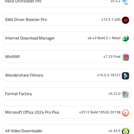
Revo Uninstaller Pro
v5.5.2
IObit Driver Booster Pro
v13.5.1.400
Internet Download Manager
v6.43 Build 3 + Retail
WinRAR
v7.23 Final
Wondershare Filmora
v15.5.3.19727
Format Factory
v5.22.0
Microsoft Office 2024 Pro Plus
v2512 Build 19530.20138
4K Video Downloader
v4.33.5