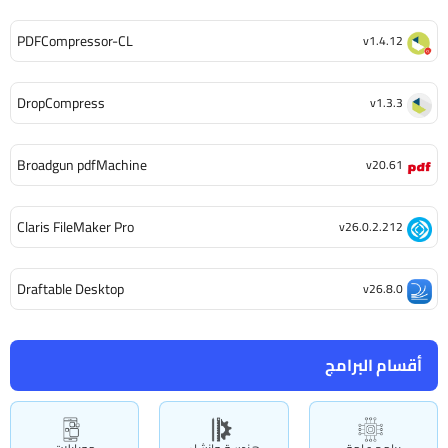
PDFCompressor-CL
v1.4.12
DropCompress
v1.3.3
Broadgun pdfMachine
v20.61
Claris FileMaker Pro
v26.0.2.212
Draftable Desktop
v26.8.0
أقسام البرامج