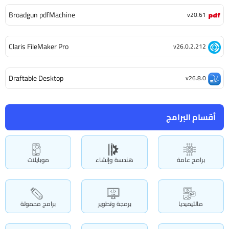
Broadgun pdfMachine
v20.61
Claris FileMaker Pro
v26.0.2.212
Draftable Desktop
v26.8.0
أقسام البرامج
برامج عامة
هندسة وإنشاء
موبايلات
مالتيميديا
برمجة وتطوير
برامج محمولة