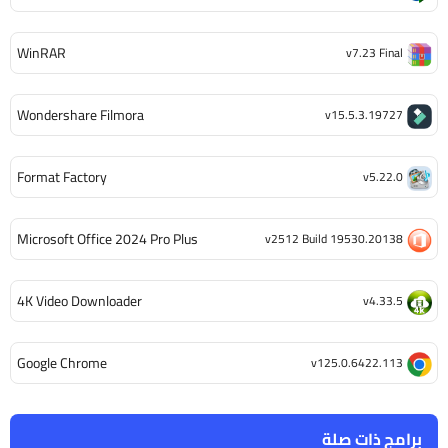
WinRAR
v7.23 Final
Wondershare Filmora
v15.5.3.19727
Format Factory
v5.22.0
Microsoft Office 2024 Pro Plus
v2512 Build 19530.20138
4K Video Downloader
v4.33.5
Google Chrome
v125.0.6422.113
برامج ذات صلة