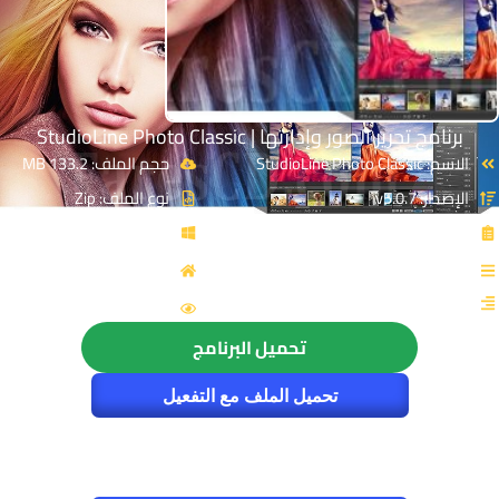
برنامج تحرير الصور وإدارتها | StudioLine Photo Classic
الاسم: StudioLine Photo Classic
حجم الملف: 133.2 MB
الإصدار: v5.0.7
نوع الملف: Zip
الترخيص: Free
توافق النواة: 32 & 64-Bit
القسم: التصميم والجرافيك
المصدر: studioline
الزيارات : 4334
تحميل البرنامج
تحميل الملف مع التفعيل