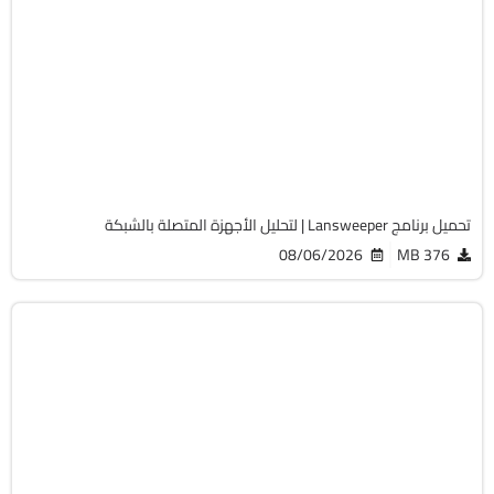
الصيانة والتعريفات
32 & 64-Bit
v12.9.0.3
Cracked
2058
تحميل برنامج Lansweeper | لتحليل الأجهزة المتصلة بالشبكة
08/06/2026
376 MB
أوفيس
64-Bit
v2108 Build 14334.20806 LTSC
Cracked