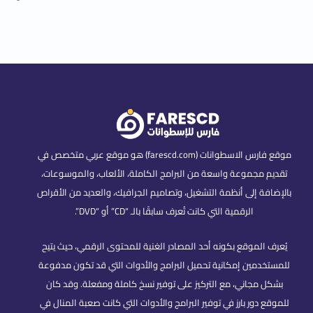
موقع فارس الاسطوانات (farescd.com) هو موقع عربي متخصص في
تقديم مجموعة واسعة من البرامج الكاملة، الألعاب، والموسوعات،
بالإضافة إلى أنظمة التشغيل، وتصاميم الجرافيك، والعديد من الأقراص
الرقمية التي كانت تُعرف سابقًا بالـ “CD” أو “DVD”.
يُعرف الموقع بكونه أحد المصادر الغنية للمحتوى الرقمي، حيث يتيح
للمستخدمين إمكانية تحميل البرامج والأدوات التي قد تكون مدفوعة
بشكل مجاني، مع التركيز على توفير نسخ كاملة ومفعلة. وقد كان
للموقع دور بارز في توفير البرامج والأدوات التي كانت صعبة المنال في