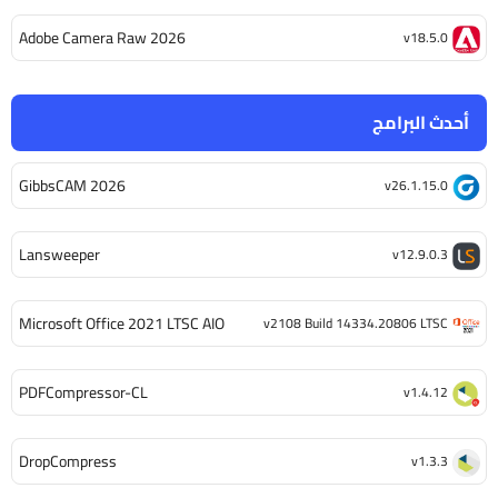
Adobe Camera Raw 2026
v18.5.0
أحدث البرامج
GibbsCAM 2026
v26.1.15.0
Lansweeper
v12.9.0.3
Microsoft Office 2021 LTSC AIO
v2108 Build 14334.20806 LTSC
PDFCompressor-CL
v1.4.12
DropCompress
v1.3.3