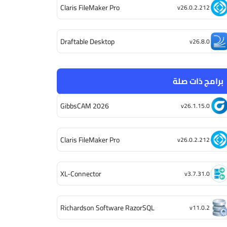
Claris FileMaker Pro
v26.0.2.212
Draftable Desktop
v26.8.0
برامج ذات صلة
GibbsCAM 2026
v26.1.15.0
Claris FileMaker Pro
v26.0.2.212
XL-Connector
v3.7.31.0
Richardson Software RazorSQL
v11.0.2