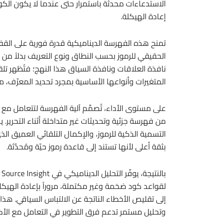
الاستدعاءات محدثة باستمرار حتى عندما لا يكون الكود 
إعادة الهيكلة.
تمنح هذه الفهرسة الديناميكية قدرة فورية على القفز إ
الحقيقي للرموز بحسب النطاق ونوع التعريف بدلاً من
نافذة العلاقات ونافذة السياق هذا النهج؛ فتُظهر تلقا
المتغيرات وأنواعها الأساسية بمجرد تحديد المعرّف، م
على مستوى الأداء، تُصمَّم آلية الفهرسة لتتعامل مع
من فهرسة جزئية وتحديثات غير متداخلة أثناء التحرير.
التسمية الذكية للرموز، والإكمال التلقائي العميق الذي 
بثقة أعلى لأنها تستند إلى قاعدة رموز حيّة ومُحدّثة.
ب
لقواعد كود ضخمة وغير مكتملة، مروراً بإعادة الهيك
إلى تقليص الأخطاء الناتجة عن الالتباس السياقي. هذ
وتحليل مستمر تدعم فرق التطوير في التعامل مع الأك