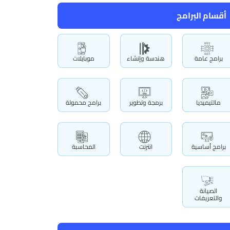
أقسام البرامج
برامج عامة
هندسة وإنشاء
موبايلات
مالتيميديا
برمجة وتطوير
برامج محمولة
برامج أساسية
انترنت
المحاسبة
الصيانة
والتعريفات