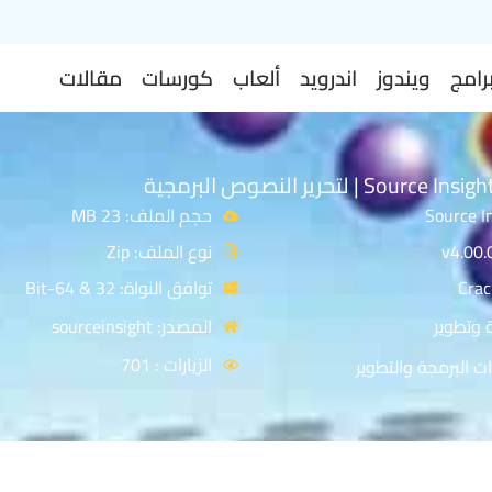
رامج
ويندوز
اندرويد
ألعاب
كورسات
مقالات
حجم الملف: 23 MB
نوع الملف: Zip
توافق النواة: 32 & 64-Bit
 وتطوير
المصدر: sourceinsight
الزيارات : 701
ت البرمجة والتطوير