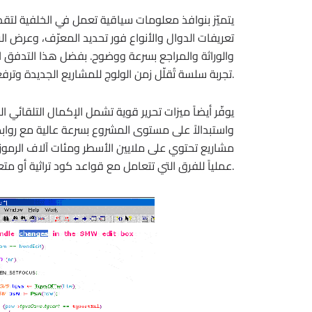
يتميّز بنوافذ معلومات سياقية تعمل في الخلفية لتقد
تعريفات الدوال والأنواع فور تحديد المعرّف، وعرض ال
والوراثة والمراجع بسرعة ووضوح. بفضل هذا التدفق
تجربة سلسة تُقلّل زمن الولوج للمشاريع الجديدة وترفع إنتاجية الفرق في البيئات المعقدة.
يوفّر أيضاً ميزات تحرير قوية تشمل الإكمال التلقائي الرمز
واستبدالاً على مستوى المشروع بسرعة عالية مع روابط 
مشاريع تحتوي على ملايين الأسطر ومئات آلاف الرموز الم
عملياً للفرق التي تتعامل مع قواعد كود تراثية أو متعددة الوحدات على نطاق مؤسسي.