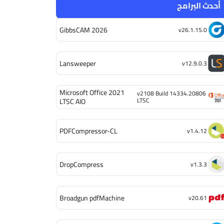
أحدث البرامج
GibbsCAM 2026
v26.1.15.0
Lansweeper
v12.9.0.3
Microsoft Office 2021
v2108 Build 14334.20806
LTSC
LTSC AIO
PDFCompressor-CL
v1.4.12
DropCompress
v1.3.3
Broadgun pdfMachine
v20.61