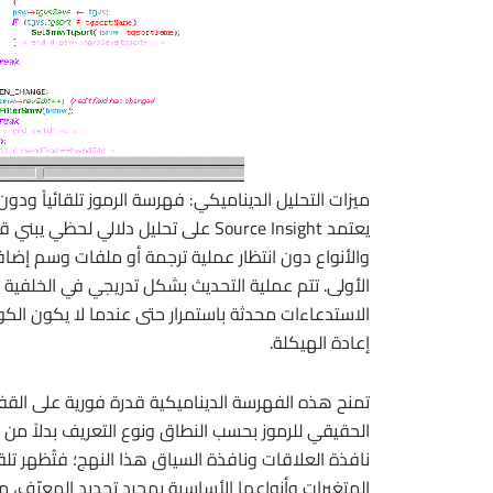
ميزات التحليل الديناميكي: فهرسة الرموز تلقائياً ودون
يعتمد Source Insight على تحليل دلالي
والأنواع دون انتظار عملية ترجمة أو ملفات وسم إضافي
الأولى. تتم عملية التحديث بشكل تدريجي في الخلفية 
الاستدعاءات محدثة باستمرار حتى عندما لا يكون الكود 
إعادة الهيكلة.
تمنح هذه الفهرسة الديناميكية قدرة فورية على القفز إ
الحقيقي للرموز بحسب النطاق ونوع التعريف بدلاً من
نافذة العلاقات ونافذة السياق هذا النهج؛ فتُظهر تلقا
المتغيرات وأنواعها الأساسية بمجرد تحديد المعرّف، م