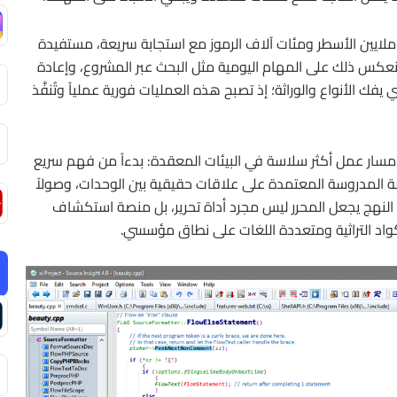
 ملايين الأسطر ومئات آلاف الرموز مع استجابة سريعة، مستفيدة
 ينعكس ذلك على المهام اليومية مثل البحث عبر المشروع، وإعادة
يفك الأنواع والوراثة؛ إذ تصبح هذه العمليات فورية عملياً وتُنفَّذ
النتيجة، يوفّر التحليل الديناميكي في Source Insight مسار عمل أكثر سلاسة في البيئات المعقدة: بدءاً من فهم سريع
لة المدروسة المعتمدة على علاقات حقيقية بين الوحدات، وصولاً
ا النهج يجعل المحرر ليس مجرد أداة تحرير، بل منصة استكشاف
واد التراثية ومتعددة اللغات على نطاق مؤسسي.