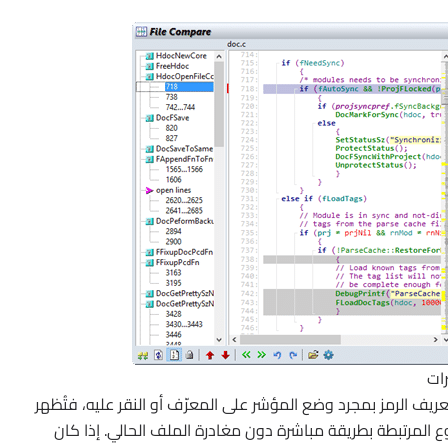
رات
 Source Insight عرضاً لحظياً لتعريف الرمز بمجرد وضع المؤشر على المعرّف أو النقر عليه، فتُظهر
ع المرتبطة بطريقة مباشرة دون مغادرة الملف الحالي. إذا كان