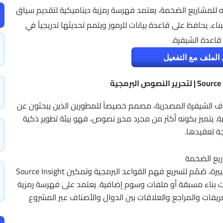
مجي موجّه للمشاريع الضخمة، يعتمد فهرسة رمزية ديناميكية لتقديم سياق
بناء. يحافظ على قاعدة بيانات للرموز ويتمم تحديثها تدريجياً في
 قاعدة الشيفرة.
الملف مع التفعيل
ف الشيفرة المصدرية، مصمم خصيصاً للمطورين الذين يبحثون عن
. يتميز بكونه أكثر من مجرد محرر نصوص، فهو بيئة تطوير ذكية
ة تعقيدها.
Source Insight هو محرر، متصفح، ومحلل شيفرة موجّه للمشاريع الكبيرة، صُمّم لتسريع فهم القواعد البرمجية وتمكين
يات بناء مسبقة أو ملفات وسوم إضافية. يعتمد على فهرسة رمزية
 للتعريفات والمراجع والعلاقات بين الدوال والأصناف عبر المشروع