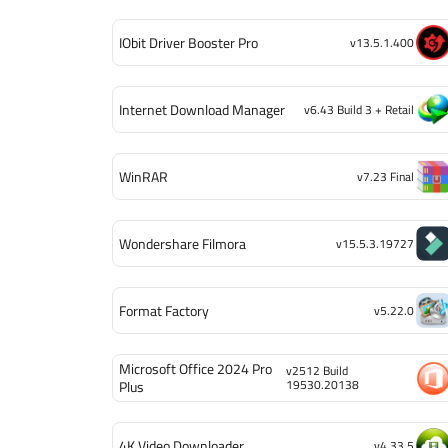
IObit Driver Booster Pro
v13.5.1.400
Internet Download Manager
v6.43 Build 3 + Retail
WinRAR
v7.23 Final
Wondershare Filmora
v15.5.3.19727
Format Factory
v5.22.0
Microsoft Office 2024 Pro
v2512 Build
19530.20138
Plus
4K Video Downloader
v4.33.5