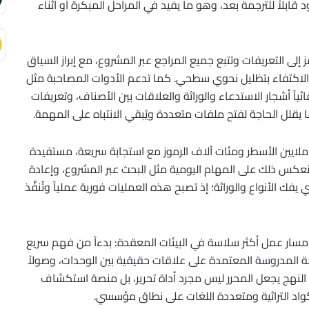
قابلاً للترجمة بعد، وهو ما يفيد في المراحل المبكرة أو أثناء
لى التعريفات وتتبع جميع المراجع عبر المشروع، مع إبراز السياق
 الاكتفاء بتظليل نحوي سطحي. كما تدعم الأدوات المصاحبة مثل
ئياً أشجار الاستدعاء والوراثة والعلاقات بين الأصناف، وتعريفات
ا يقلل الحاجة لفتح ملفات متعددة ويُبقي الانتباه على المهمة.
 ملايين الأسطر ومئات آلاف الرموز مع استجابة سريعة، مستفيدة
 ينعكس ذلك على المهام اليومية مثل البحث عبر المشروع، وإعادة
يفك الأنواع والوراثة؛ إذ تصبح هذه العمليات فورية عملياً وتُنفَّذ
النتيجة، يوفّر التحليل الديناميكي في Source Insight مسار عمل أكثر سلاسة في البيئات المعقدة: بدءاً من فهم سريع
لة المدروسة المعتمدة على علاقات حقيقية بين الوحدات، وصولاً
ا النهج يجعل المحرر ليس مجرد أداة تحرير، بل منصة استكشاف
واد التراثية ومتعددة اللغات على نطاق مؤسسي.