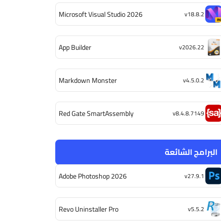
Microsoft Visual Studio 2026
v18.8.2
App Builder
v2026.22
Markdown Monster
v4.5.0.2
Red Gate SmartAssembly
v8.4.8.7149
البرامج الشائعة
Adobe Photoshop 2026
v27.9.1
Revo Uninstaller Pro
v5.5.2