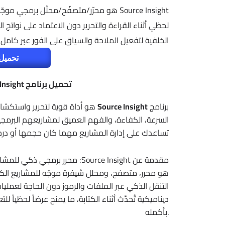
Source Insight هو محرّر/متصفّح/محلّل بر
لحظي أثناء القراءة والتحرير دون الاعتماد على نواتج ال
الخلفية لتفعيل الملاحة والسياق على الفور عبر كامل
تحميل 
تحميل برنامج Source Insight | لتحرير النصوص البرمجية
برنامج
Source Insight
هو أداة قوية لتحرير واستكشا
السرعة، الكفاءة، والفهم العميق لمشاريعهم البرمجية
تساعدك على إدارة المشاريع مهما كان حجمها أو درج
مقدمة عن Source Insight: محرر برمجي ذكي للمشاريع الضخمة
التنقل الذكي عبر الملفات والرموز دون الحاجة لعمل
ديناميكية تُحدَّث أثناء الكتابة، ما يمنح عرضاً لحظياً
بأكمله.