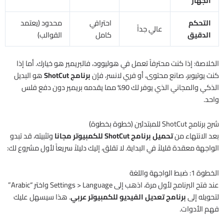
الجهاز
التحكم
احترافي
محدود (يعتمد
عالي جداً
الدقيق
كامل
القوالب)
الخلاصة: إذا كنت محترفاً تعمل في هوليوود، فالبريمير هو خيارك. أما إذا
كنت يوتيوبر، صانع محتوى، أو فري لانسر، فإن
برنامج ShotCut
هو البديل
الذكي والمجاني الذي يوفر لك 90% مما يقدمه بريمير دون دفع فلس
واحد.
شرح برنامج ShotCut للمبتدئين (خطوة بخطوة)
بعد الانتهاء من
تحميل برنامج ShotCut للكمبيوتر مجانا
وتثبيته، قد تبدو
الواجهة معقدة قليلاً في البداية. لا تقلق، إليك دليلاً سريعاً لأول مشروع لك:
الخطوة 1: ضبط الواجهة واللغة
عند فتح البرنامج لأول مرة، اذهب إلى Settings > Language واختر “Arabic”
لتحويله إلى
برنامج تعديل الفيديو للكمبيوتر عربي
. هذا سيسهل عليك
فهم الأدوات.