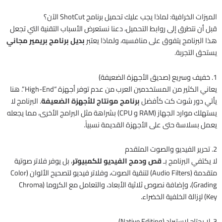
الميزات الخرافية: لماذا يجب عليك تحميل برنامج ShotCut الآن؟
قبل أن نتطرق إلى روابط التحميل، دعنا نستعرض الأسباب التقنية التي تجعل
هذا البرنامج يتفوق على منافسيه، ولماذا يعتبر
بديل برنامج بريمير مجاني
يستحق التجربة.
1. خفيف وسريع (صديق الأجهزة الضعيفة)
يعاني الكثير من المستخدمين العرب من عدم توفر أجهزة “High-End”. هنا
يأتي دور شوت كت كأفضل
برنامج مونتاج للأجهزة الضعيفة
. البرنامج لا
يستهلك موارد الجهاز (RAM و CPU) بشراهة مثل البرامج الأخرى، مما يجعله
يعمل بسلاسة حتى على الأجهزة القديمة نسبياً.
2. تحرير الفيديو والصوت المتقدم
لا يكتفي البرنامج بـ
قص ودمج الفيديو للكمبيوتر
، بل يوفر فلاتر صوتية
متقدمة (Audio Filters) لتنقية الصوت، وفلاتر فيديو لتصحيح الألوان (Color
Grading)، وإضافة نصوص ثلاثية الأبعاد، والتعامل مع الكروما (Chroma
Key) لإزالة الخلفية الخضراء.
3. لا يحتاج لاستيراد (Native Editing)