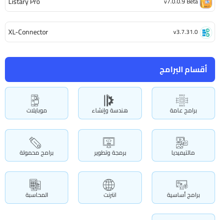
Listary Pro
v7.0.0.9 Beta
XL-Connector
v3.7.31.0
أقسام البرامج
برامج عامة
هندسة وإنشاء
موبايلات
مالتيميديا
برمجة وتطوير
برامج محمولة
برامج أساسية
انترنت
المحاسبة