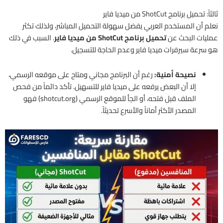
ثالثاً: تحميل برنامج ShotCut من ميديا فاير
نعلم أن المستخدم العربي يفضل سهولة التحميل المباشر، ولذلك تكثر
عمليات البحث عن
تحميل برنامج ShotCut من ميديا فاير
. السبب في ذلك
هو سرعة سيرفرات ميديا فاير وعدم الحاجة للتسجيل.
نصيحة أمنية:
رغم أن البرنامج مجاني ومتاح على موقعه الرسمي،
إلا أن البعض يرفعه على ميديا فاير للتسهيل. تأكد دائماً من فحص
الملف قبل فتحه، أو الجأ للموقع الرسمي (shotcut.org) فهو
المصدر الأكثر أماناً والأسرع تحديثاً.