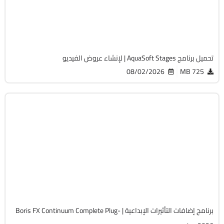
Cracked
1483
تحميل برنامج AquaSoft Stages | لإنشاء عروض الفيديو
08/02/2026
725 MB
التصميم والجرافيك
64-Bit
v2026.5 v19.5.5
Cracked
7652
برنامج إضافات التأثيرات الإبداعية | Boris FX Continuum Complete Plug-