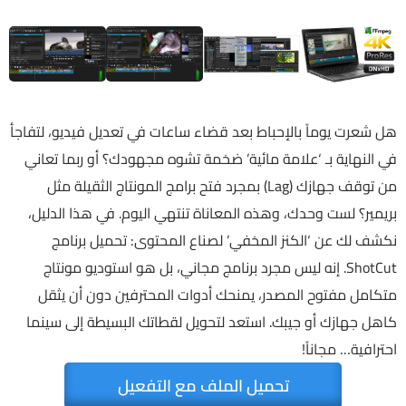
هل شعرت يوماً بالإحباط بعد قضاء ساعات في تعديل فيديو، لتفاجأ
في النهاية بـ ‘علامة مائية’ ضخمة تشوه مجهودك؟ أو ربما تعاني
من توقف جهازك (Lag) بمجرد فتح برامج المونتاج الثقيلة مثل
بريمير؟ لست وحدك، وهذه المعاناة تنتهي اليوم. في هذا الدليل،
نكشف لك عن ‘الكنز المخفي’ لصناع المحتوى: تحميل برنامج
ShotCut. إنه ليس مجرد برنامج مجاني، بل هو استوديو مونتاج
متكامل مفتوح المصدر، يمنحك أدوات المحترفين دون أن يثقل
كاهل جهازك أو جيبك. استعد لتحويل لقطاتك البسيطة إلى سينما
احترافية… مجاناً!
تحميل الملف مع التفعيل