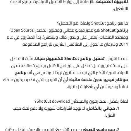
للأجهزة الضعيفة
، بالإضافة إلى روابط التحميل المباشرة لجميع أنظمة
التشغيل.
ما هو برنامج ShotCut ولماذا هو الأفضل؟
برنامج ShotCut
هو محرر فيديو مجاني ومفتوح المصدر (Open Source)
ومتعدد المنصات (يعمل على ويندوز، ماك، ولينكس). بدأ المشروع في عام
2011 وسرعان ما تحول إلى المنافس الشرس للبرامج المدفوعة.
عندما تقوم بـ
تحميل برنامج ShotCut للكمبيوتر مجانا
، فأنت لا تحصل
على نسخة تجريبية، بل تحصل على البرنامج الكامل بجميع خصائصه مدى
الحياة. الميزة الأكبر التي تجذب الملايين لهذا البرنامج هي أنه
برنامج
مونتاج فيديو بدون علامة مائية
؛ أي أن الفيديو الذي تصدره يكون ملكك
تماماً ونظيفاً من أي شعارات إعلانية.
لماذا يفضل المحترفون والمبتدئين ShotCut download؟
مجاني بالكامل:
لا توجد اشتراكات شهرية ولا دفع لفك حجب
المزايا.
دعم واسع للصيغ:
يدعم مئات صيغ الفيديو والصوت بفضل مكتبة