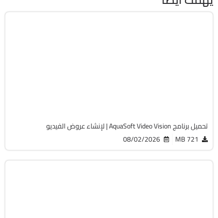
مالتيميديا
64-Bit
v17.2.05
Cracked
1524
تحميل برنامج AquaSoft Video Vision | لإنشاء عروض الفيديو
08/02/2026
721 MB
مالتيميديا
64-Bit
v17.2.05