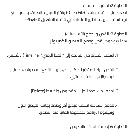
الخطوة 2: استيراد الملفات
اضغط على زر “فتح ملف” (Open File) واختر الفيديو، الصوت، والصور التي
تريد استخدامها. ستظهر الملفات في قائمة التشغيل (Playlist).
الخطوة 3: القص والدمج (الأساسيات)
هذا هو جوهر
قص ودمج الفيديو للكمبيوتر
:
اسحب الفيديو من القائمة إلى “الخط الزمني” (Timeline) بالأسفل.
للقص: حرك المؤشر للمكان الذي تريد القطع عنده واضغط على
حرف
(S)
في لوحة المفاتيح.
لحذف جزء: حدد الجزء المقصوص واضغط
(Delete)
.
للدمج: ببساطة اسحب فيديو آخر وضعه بجانب الفيديو الأول،
وسيقوم البرنامج بدمجهما تلقائياً عند التصدير.
الخطوة 4: إضافة الفلاتر والنصوص