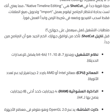
ميزة قوية جداً في
ShotCut
هي “Native Timeline Editing”، مما يعني أنك
لست بحاجة لانتظار البرنامج ليقوم بعمل “Import” وتحويل صيغ الملفات.
فقط اسحب الفيديو وضعه في شريط الزمن وابدأ العمل فوراً.
متطلبات التشغيل (هل سيعمل على جهازي؟)
قبل
تنزيل ShotCut
، تأكد من توافق جهازك. الخبر الجيد هو أن البرنامج مرن
جداً.
نظام التشغيل:
ويندوز 7، 8، 10، 11 (64-bit يفضل للإصدارات
الحديثة).
المعالج (CPU):
معالج Intel أو AMD بتردد 2 جيجاهرتز (يدعم تعدد
الأنوية).
الذاكرة العشوائية (RAM):
4 جيجابايت كحد أدنى (8 جيجابايت
ينصح بها لـ 4K).
كارت الشاشة:
يدعم OpenGL 2.0 وهو متوفر في معظم الأجهزة