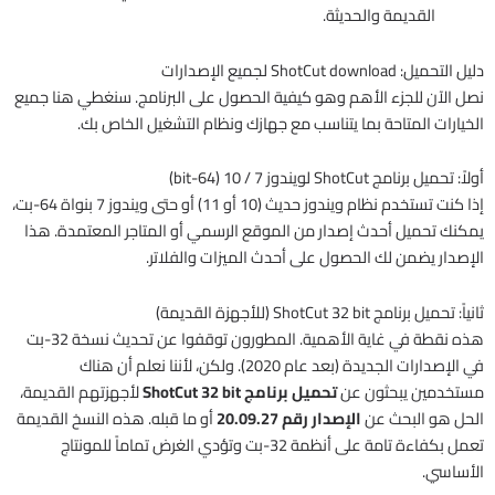
القديمة والحديثة.
دليل التحميل: ShotCut download لجميع الإصدارات
نصل الآن للجزء الأهم وهو كيفية الحصول على البرنامج. سنغطي هنا جميع
الخيارات المتاحة بما يتناسب مع جهازك ونظام التشغيل الخاص بك.
أولاً: تحميل برنامج ShotCut لويندوز 7 / 10 (64-bit)
إذا كنت تستخدم نظام ويندوز حديث (10 أو 11) أو حتى ويندوز 7 بنواة 64-بت،
يمكنك تحميل أحدث إصدار من الموقع الرسمي أو المتاجر المعتمدة. هذا
الإصدار يضمن لك الحصول على أحدث الميزات والفلاتر.
ثانياً: تحميل برنامج ShotCut 32 bit (للأجهزة القديمة)
هذه نقطة في غاية الأهمية. المطورون توقفوا عن تحديث نسخة 32-بت
في الإصدارات الجديدة (بعد عام 2020). ولكن، لأننا نعلم أن هناك
مستخدمين يبحثون عن
تحميل برنامج ShotCut 32 bit
لأجهزتهم القديمة،
الحل هو البحث عن
الإصدار رقم 20.09.27
أو ما قبله. هذه النسخ القديمة
تعمل بكفاءة تامة على أنظمة 32-بت وتؤدي الغرض تماماً للمونتاج
الأساسي.