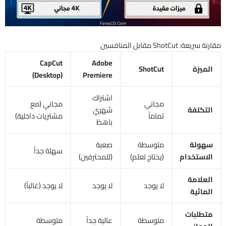
مقارنة سريعة: ShotCut مقابل المنافسين
CapCut
Adobe
الميزة
ShotCut
(Desktop)
Premiere
اشتراك
مجاني
مجاني (مع
التكلفة
شهري
تماماً
مشتريات داخلية)
باهظ
سهولة
متوسطة
صعبة
سهلة جداً
الاستخدام
(يحتاج تعلم)
(للمحترفين)
العلامة
لا يوجد
لا يوجد
لا يوجد (غالباً)
المائية
متطلبات
متوسطة
عالية جداً
متوسطة