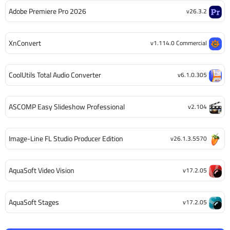
Adobe Premiere Pro 2026
v26.3.2
XnConvert
v1.114.0 Commercial
CoolUtils Total Audio Converter
v6.1.0.305
ASCOMP Easy Slideshow Professional
v2.104
Image-Line FL Studio Producer Edition
v26.1.3.5570
AquaSoft Video Vision
v17.2.05
AquaSoft Stages
v17.2.05