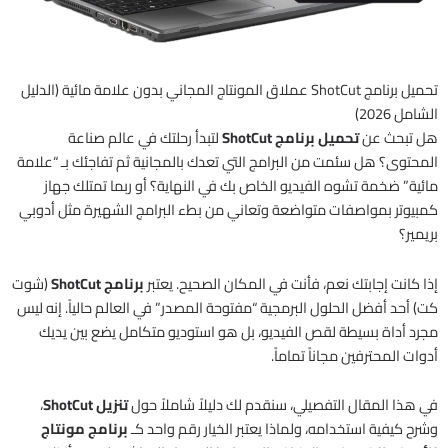
تحميل برنامج ShotCut عملاق المونتاج المجاني بدون علامة مائية (الدليل
الشامل 2026)
هل تبحث عن
تحميل برنامج ShotCut
لتبدأ رحلتك في عالم صناعة
المحتوى؟ هل سئمت من البرامج التي تعدك بالمجانية ثم تفاجئك بـ “علامة
مائية” ضخمة تشوه الفيديو الخاص بك في النهاية؟ أو ربما تمتلك جهاز
كمبيوتر بمواصفات متواضعة وتعاني من بطء البرامج الشهيرة مثل أدوبي
بريمير؟
إذا كانت إجابتك نعم، فأنت في المكان الصحيح.
يعتبر
برنامج ShotCut
(شوت
كت) أحد أفضل الحلول البرمجية “مفتوحة المصدر” في العالم حالياً.
إنه ليس
مجرد أداة بسيطة لقص الفيديو، بل هو استوديو متكامل يضع بين يديك
أدوات المحترفين مجاناً تماماً.
في هذا المقال التفصيلي، سنقدم لك دليلاً شاملاً حول
تنزيل ShotCut
،
وشرح كيفية استخدامه، ولماذا يعتبر الخيار رقم واحد كـ
برنامج مونتاج