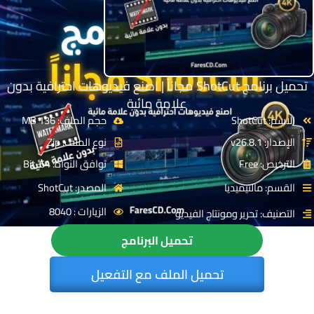
تحميل برنامج ShotCut مجاناً | اصنع فيديوهات احترافية بدون
علامة مائية
الاسم: ShotCut
حجم الملف: 136 MB
الإصدار: v26.8.1
نوع الملف: Zip
الترخيص: Free
توافق النواة: 64-Bit
القسم: مالتيميديا
المصدر: ShotCut
الزيارات : 8040
التصنيف: تحرير ومونتاج الفيديو
تحميل البرنامج
تحميل الملف مع التفعيل