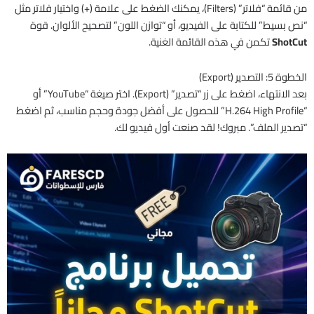
من قائمة “فلاتر” (Filters)، يمكنك الضغط على علامة (+) واختيار فلاتر مثل
“نص بسيط” للكتابة على الفيديو، أو “توازن اللون” لتصحيح الألوان. قوة
ShotCut
تكمن في هذه القائمة الغنية.
الخطوة 5: التصدير (Export)
بعد الانتهاء، اضغط على زر “تصدير” (Export). اختر صيغة “YouTube” أو
“H.264 High Profile” للحصول على أفضل جودة وحجم مناسب، ثم اضغط
“تصدير الملف”. مبروك! لقد صنعت أول فيديو لك.