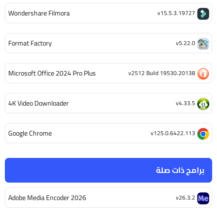
Wondershare Filmora
v15.5.3.19727
Format Factory
v5.22.0
Microsoft Office 2024 Pro Plus
v2512 Build 19530.20138
4K Video Downloader
v4.33.5
Google Chrome
v125.0.6422.113
برامج ذات صلة
Adobe Media Encoder 2026
v26.3.2