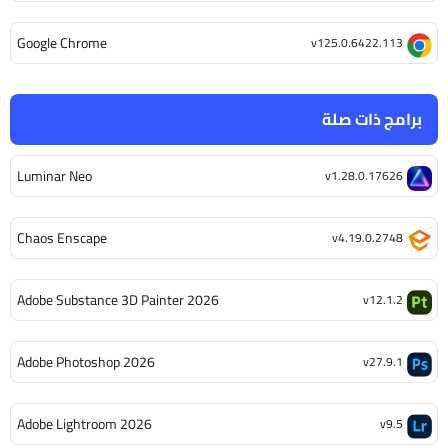
Google Chrome
v125.0.6422.113
برامج ذات صلة
Luminar Neo
v1.28.0.17626
Chaos Enscape
v4.19.0.2748
Adobe Substance 3D Painter 2026
v12.1.2
Adobe Photoshop 2026
v27.9.1
Adobe Lightroom 2026
v9.5