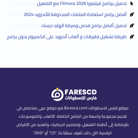
تحميل برنامج فيلمورا Filmora 2026 مع التفعيل
أفضل برامج استعادة الملفات المحذوفة للأندرويد 2024
تحميل أفضل برامج فحص وصيانة الهارد ديسك
طريقة تشغيل تطبيقات و ألعاب أندرويد على الكمبيوتر بدون برامج
موقع فارس الاسطوانات (farescd.com) هو موقع عربي متخصص في
تقديم مجموعة واسعة من البرامج الكاملة، الألعاب، والموسوعات،
بالإضافة إلى أنظمة التشغيل، وتصاميم الجرافيك، والعديد من الأقراص
الرقمية التي كانت تُعرف سابقًا بالـ “CD” أو “DVD”.