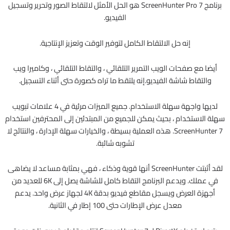
برنامج
ScreenHunter Pro 7 هو الحل الأمثل لالتقاط الصور وتحرير وتسجيل
الفيديو.
إنه حل الالتقاط الكامل لتوفير الوقت وتعزيز الإنتاجية.
أيضا مع صفحات الويب التمرير التلقائي ، والتقاط التلقائي ، وكاميرا ويب
والتقاط شاشة الفيديو.
إنه يلتقط ما تراه كصورة حتى أثناء التسجيل.
لديها واجهة سهلة الاستخدام.
جميع الميزات مرئية في 4 علامات تبويب
سهلة الاستخدام ، بحيث يمكن للجميع من المبتدئين إلى المحترفين استخدام
ScreenHunter 7. هذه العملية بسيطة ، والخيارات سهلة الإدارة ، والنتائج لا
تشوبه شائبة.
لقد أثبتت ScreenHunter أنها قوية وذكاء ، فهي بمثابة مساعد لا يضاهى
في عملك.
ويدعم البرنامج التقاط كامل للشاشة يصل إلى 6K للعديد من
أجهزة العرض ويسجل مقاطع فيديو بدقة 4K لجهاز عرض واحد.
يدعم
معدل عرض الإطارات حتى 100 إطار في الثانية.