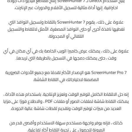
يتيح استخدام DirectX لـ ScreenHunter 7 إنتاج مقاطع فيديو ذات جودة
احترافية.
إنها أداة مثالية لتسجيل الأفلام والدورات عبر الإنترنت.
علاوة على ذلك ، يقوم ScreenHunter 7 بالتقاط وتسجيل النوافذ التي
تغطيها نافذة أخرى أو حتى النوافذ المصغرة.
الأمثل لالتقاط والتسجيل
التلقائي أو المجدولة.
علاوة على ذلك ، يمكنك عرض كاميرا الويب الخاصة بك في أي مكان في أي
وقت ، حتى يمكنك دمجها في التسجيل بالطريقة التي تريدها.
ScreenHunter Pro 7 هو الإصدار الأكثر تقدمًا مع جميع الأدوات الضرورية
المضمنة لاحتياجاتك في التقاط الشاشة.
إنه حل الالتقاط الكامل لتوفير الوقت وتعزيز الإنتاجية.
باستخدام هذه الأداة ،
يمكنك التقاط شاشة لملفات الصور أو ملفات PDF ، والاطلاع فورًا على مزايا
العديد من ميزات توفير الوقت وتقديم لقطات شاشة عالية الجودة.
كذلك ، فإنه يوفر واجهة مستخدم سهلة الاستخدام وأقصى قدر من
المرونة للحصول على تجربة التقاط أكثر تفاعلية.