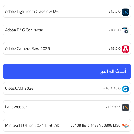
Adobe Lightroom Classic 2026
v15.5.0
Adobe DNG Converter
v18.5.0
Adobe Camera Raw 2026
v18.5.0
أحدث البرامج
GibbsCAM 2026
v26.1.15.0
Lansweeper
v12.9.0.3
Microsoft Office 2021 LTSC AIO
v2108 Build 14334.20806 LTSC