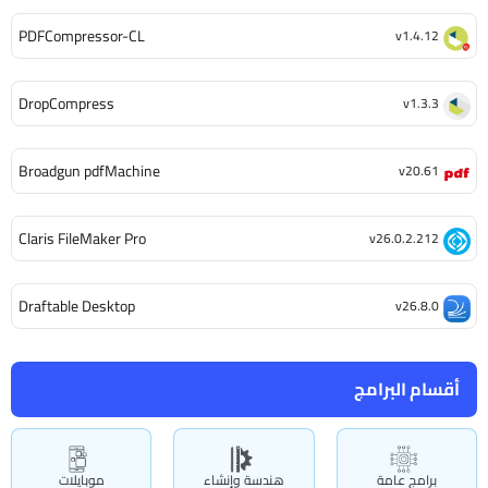
PDFCompressor-CL
v1.4.12
DropCompress
v1.3.3
Broadgun pdfMachine
v20.61
Claris FileMaker Pro
v26.0.2.212
Draftable Desktop
v26.8.0
أقسام البرامج
برامج عامة
هندسة وإنشاء
موبايلات