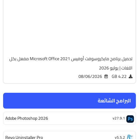
64-Bit
v2108 Build 14334.20806 LTSC
Cracked
6480
تحميل برنامج مايكروسوفت أوفيس Microsoft Office 2021 مفعل بكل
اللغات | يوليو 2026
08/06/2026
4.22 GB
البرامج الشائعة
Adobe Photoshop 2026
v27.9.1
Revo Uninstaller Pro
v5.5.2