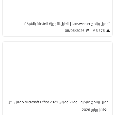
Cracked
2061
تحميل برنامج Lansweeper | لتحليل الأجهزة المتصلة بالشبكة
08/06/2026
376 MB
أوفيس
64-Bit
v2108 Build 14334.20806 LTSC
Cracked
6489
تحميل برنامج مايكروسوفت أوفيس Microsoft Office 2021 مفعل بكل
اللغات | يوليو 2026