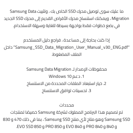
ما عليك سوى توصيل محرك SSD الخاص بك ، وتثبيت Samsung Data
Migration ، ويمكنك استنساخ محرك الأقراص القديم إلى محرك SSD الجديد
في بضع خطوات فقط بواجهة بسيطة للغاية وسهلة الاستخدام.
إذا كنت بحاجة إلى مساعدة ، فراجع دليل المستخدم
“Samsung_SSD_Data_Migration_User_Manual_v30_ENG.pdf” داخل
الملف المضغوط.
محفوظات الإصدار لـ Samsung Data Migration
1. دعم Windows 10
2. خيار استبعاد الملفات المحددة من الاستنساخ
3. تحسينات توافق الاستنساخ
محددات
تم تصميم هذا البرنامج المملوك لشركة Samsung خصيصًا لمنتجات
Samsung SSD وهو متاح لأي منتج Samsung SSD ، بما في ذلك 470 و 830
و 840 و 840 PRO و 840 EVO و 850 PRO و 850 EVO SSD.