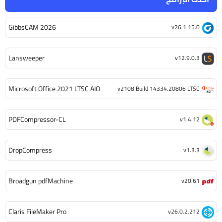
GibbsCAM 2026
v26.1.15.0
Lansweeper
v12.9.0.3
Microsoft Office 2021 LTSC AIO
v2108 Build 14334.20806 LTSC
PDFCompressor-CL
v1.4.12
DropCompress
v1.3.3
Broadgun pdfMachine
v20.61
Claris FileMaker Pro
v26.0.2.212