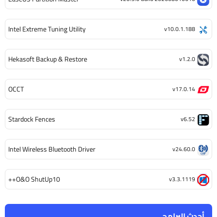
Intel Extreme Tuning Utility
v10.0.1.188
Hekasoft Backup & Restore
v1.2.0
OCCT
v17.0.14
Stardock Fences
v6.52
Intel Wireless Bluetooth Driver
v24.60.0
O&O ShutUp10++
v3.3.1119
أحدث البرامج