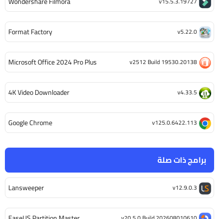
Wondershare Filmora
v15.5.3.19727
Format Factory
v5.22.0
Microsoft Office 2024 Pro Plus
v2512 Build 19530.20138
4K Video Downloader
v4.33.5
Google Chrome
v125.0.6422.113
برامج ذات صلة
Lansweeper
v12.9.0.3
EaseUS Partition Master
v20.5.0 Build 202608010610