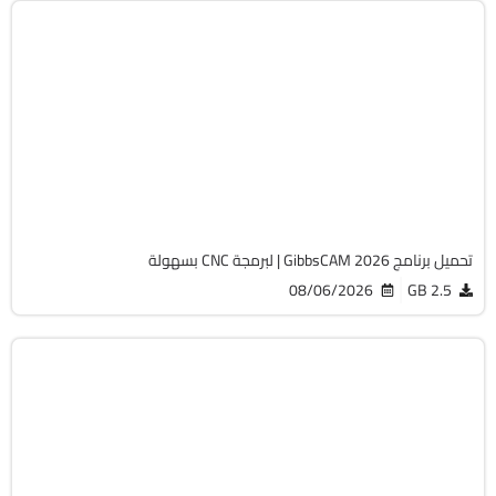
برمجة وتطوير
64-Bit
v26.1.15.0
Cracked
1821
تحميل برنامج GibbsCAM 2026 | لبرمجة CNC بسهولة
08/06/2026
2.5 GB
الصيانة والتعريفات
32 & 64-Bit
v12.9.0.3