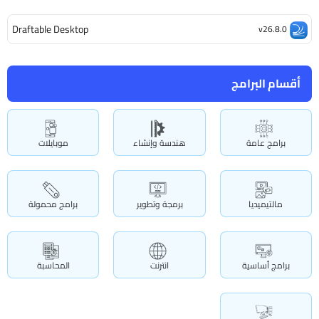
Draftable Desktop
v26.8.0
أقسام البرامج
برامج عامة
هندسة وإنشاء
موبايلات
مالتيميديا
برمجة وتطوير
برامج محمولة
برامج أساسية
انترنت
المحاسبة