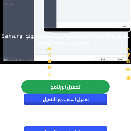
برنامج إدارة ونسخ الملفات لهارد ديسك سامسونج | Samsung
Data Migration v4.0 build 18
القسم: الصيانة والتعريفات
الزيارات : 3529
تحميل البرنامج
تحميل الملف مع التفعيل