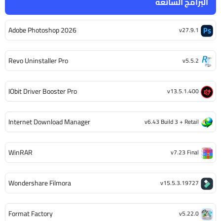
البرامج الشائعة
Adobe Photoshop 2026
v27.9.1
Revo Uninstaller Pro
v5.5.2
IObit Driver Booster Pro
v13.5.1.400
Internet Download Manager
v6.43 Build 3 + Retail
WinRAR
v7.23 Final
Wondershare Filmora
v15.5.3.19727
Format Factory
v5.22.0