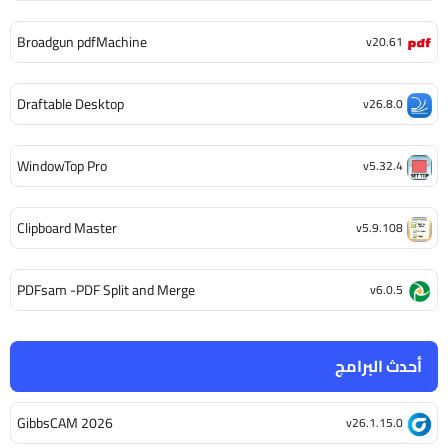
Broadgun pdfMachine
v20.61
Draftable Desktop
v26.8.0
WindowTop Pro
v5.32.4
Clipboard Master
v5.9.108
PDFsam -PDF Split and Merge
v6.0.5
أحدث البرامج
GibbsCAM 2026
v26.1.15.0