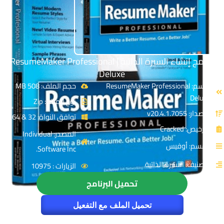
برنامج إنشاء السيرة الذاتية | ResumeMaker Professional
Deluxe
الاسم: ResumeMaker Professional
حجم الملف: 508 MB
Deluxe
نوع الملف: Zip
الإصدار: v20.4.1.7055
توافق النواة: 32 & 64-Bit
الترخيص: Cracked
المصدر: Individual
القسم: أوفيس
Software Inc.
التصنيف: السيرة الذاتية
الزيارات : 10975
تحميل البرنامج
تحميل الملف مع التفعيل