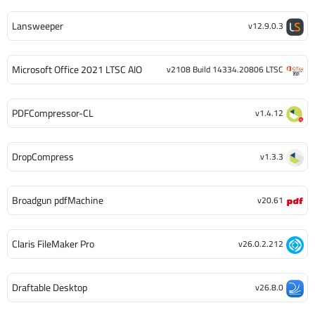
Lansweeper
v12.9.0.3
Microsoft Office 2021 LTSC AIO
v2108 Build 14334.20806 LTSC
PDFCompressor-CL
v1.4.12
DropCompress
v1.3.3
Broadgun pdfMachine
v20.61
Claris FileMaker Pro
v26.0.2.212
Draftable Desktop
v26.8.0