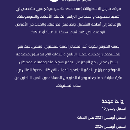
موقع فارس الاسطوانات (farescd.com) هو موقع عربي متخصص في
تقديم مجموعة واسعة من البرامج الكاملة، الألعاب، والموسوعات،
بالإضافة إلى أنظمة التشغيل، وتصاميم الجرافيك، والعديد من الأقراص
الرقمية التي كانت تُعرف سابقًا بالـ “CD” أو “DVD”.
يُعرف الموقع بكونه أحد المصادر الغنية للمحتوى الرقمي، حيث يتيح
للمستخدمين إمكانية تحميل البرامج والأدوات التي قد تكون مدفوعة
بشكل مجاني، مع التركيز على توفير نسخ كاملة ومفعلة. وقد كان
للموقع دور بارز في توفير البرامج والأدوات التي كانت صعبة المنال في
فترة سابقة، مما جعله وجهة للكثير من المستخدمين العرب الباحثين عن
هذه المحتويات.
روابط مهمة
تفعيل ويندوز 10
تحميل أوفيس 2021 بكل اللغات
تحميل أوفيس 2024