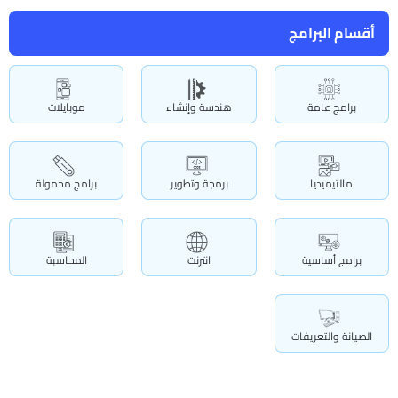
أقسام البرامج
برامج عامة
هندسة وإنشاء
موبايلات
مالتيميديا
برمجة وتطوير
برامج محمولة
برامج أساسية
انترنت
المحاسبة
الصيانة والتعريفات