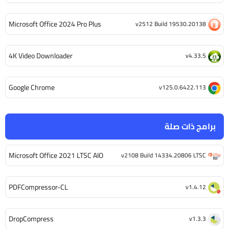
Microsoft Office 2024 Pro Plus
v2512 Build 19530.20138
4K Video Downloader
v4.33.5
Google Chrome
v125.0.6422.113
برامج ذات صلة
Microsoft Office 2021 LTSC AIO
v2108 Build 14334.20806 LTSC
PDFCompressor-CL
v1.4.12
DropCompress
v1.3.3