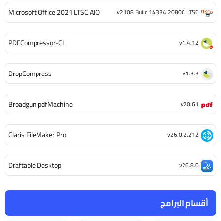
Microsoft Office 2021 LTSC AIO
v2108 Build 14334.20806 LTSC
PDFCompressor-CL
v1.4.12
DropCompress
v1.3.3
Broadgun pdfMachine
v20.61
Claris FileMaker Pro
v26.0.2.212
Draftable Desktop
v26.8.0
أقسام البرامج