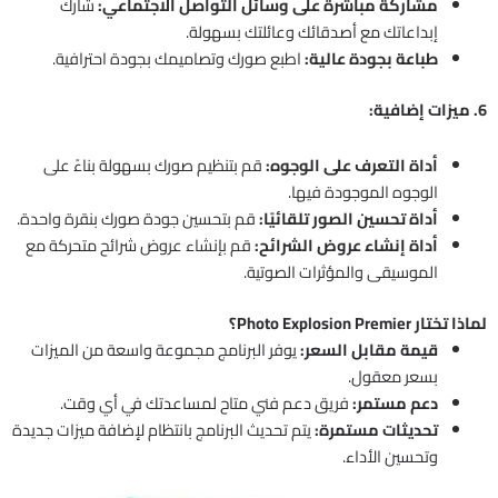
مشاركة مباشرة على وسائل التواصل الاجتماعي:
شارك
إبداعاتك مع أصدقائك وعائلتك بسهولة.
طباعة بجودة عالية:
اطبع صورك وتصاميمك بجودة احترافية.
6. ميزات إضافية:
أداة التعرف على الوجوه:
قم بتنظيم صورك بسهولة بناءً على
الوجوه الموجودة فيها.
أداة تحسين الصور تلقائيًا:
قم بتحسين جودة صورك بنقرة واحدة.
أداة إنشاء عروض الشرائح:
قم بإنشاء عروض شرائح متحركة مع
الموسيقى والمؤثرات الصوتية.
لماذا تختار Photo Explosion Premier؟
قيمة مقابل السعر:
يوفر البرنامج مجموعة واسعة من الميزات
بسعر معقول.
دعم مستمر:
فريق دعم فني متاح لمساعدتك في أي وقت.
تحديثات مستمرة:
يتم تحديث البرنامج بانتظام لإضافة ميزات جديدة
وتحسين الأداء.