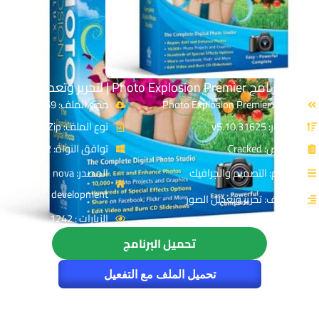
تحميل برنامج Photo Explosion Premier | لتحرير وتعديل الصور
الاسم: Photo Explosion Premier
حجم الملف: 269 MB
الإصدار: v5.10.31625
نوع الملف: Zip
الترخيص: Cracked
توافق النواة: 32 & 64-Bit
القسم: التصميم والجرافيك
المصدر: nova
development
التصنيف: تحرير وتعديل الصور
الزيارات : 1242
تحميل البرنامج
تحميل الملف مع التفعيل