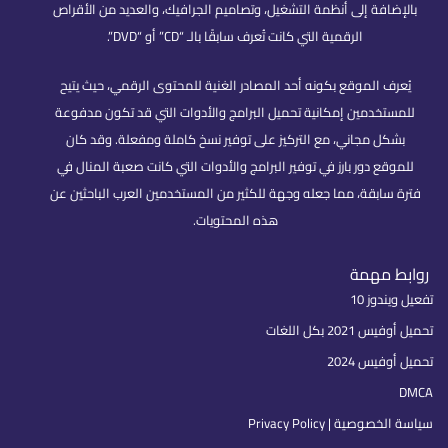
بالإضافة إلى أنظمة التشغيل، وتصاميم الجرافيك، والعديد من الأقراص
الرقمية التي كانت تُعرف سابقًا بالـ “CD” أو “DVD”.
يُعرف الموقع بكونه أحد المصادر الغنية للمحتوى الرقمي، حيث يتيح
للمستخدمين إمكانية تحميل البرامج والأدوات التي قد تكون مدفوعة
بشكل مجاني، مع التركيز على توفير نسخ كاملة ومفعلة. وقد كان
للموقع دور بارز في توفير البرامج والأدوات التي كانت صعبة المنال في
فترة سابقة، مما جعله وجهة للكثير من المستخدمين العرب الباحثين عن
هذه المحتويات.
روابط مهمة
تفعيل ويندوز 10
تحميل أوفيس 2021 بكل اللغات
تحميل أوفيس 2024
DMCA
سياسة الخصوصية | Privacy Policy