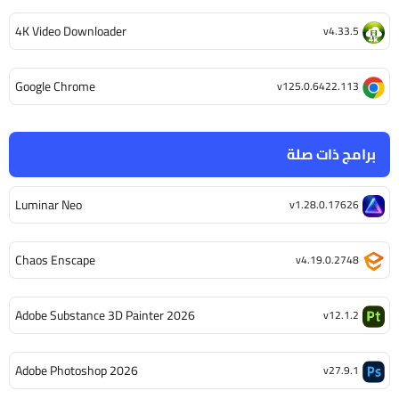
4K Video Downloader
v4.33.5
Google Chrome
v125.0.6422.113
برامج ذات صلة
Luminar Neo
v1.28.0.17626
Chaos Enscape
v4.19.0.2748
Adobe Substance 3D Painter 2026
v12.1.2
Adobe Photoshop 2026
v27.9.1