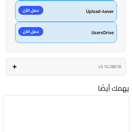
حمل الآن
Upload-4ever
حمل الآن
UsersDrive
v5.10.28678
يهمك أيضًا
التصميم والجرافيك
64-Bit
v1.28.0.17626