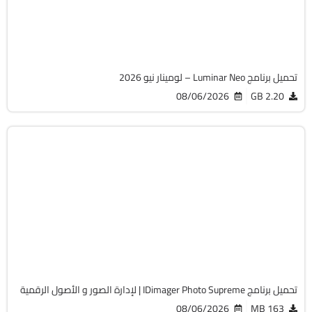
Cracked
12352
تحميل برنامج Luminar Neo – لومينار نيو 2026
08/06/2026
2.20 GB
مالتيميديا
64-Bit
v2026.3.2.9435
Cracked
4916
تحميل برنامج IDimager Photo Supreme | لإدارة الصور و الأصول الرقمية
08/06/2026
163 MB