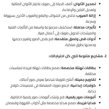
تصحيح الألوان:
أضف الحياة إلى صورك باختيار الألوان المثالية
وتعديل التباين والإضاءة.
إزالة العيوب:
تخلص من الشوائب والبقع والعيوب الأخرى بسهولة
وسرعة.
تأثيرات مذهلة:
استكشف مجموعة واسعة من التأثيرات الفنية
والمرشحات لتحويل صورك إلى أعمال فنية.
أدوات قص ولصق متقدمة:
قم بقص الصور وتغيير حجمها
ودمجها بطرق مبتكرة.
2. مشاريع متنوعة تلبي كل احتياجاتك:
بطاقات تهنئة مخصصة:
صمم بطاقات تهنئة فريدة لمناسبات
مختلفة.
تقاويم جميلة:
أنشئ تقويمًا شخصيًا يعرض صور أحبائك.
كولاجات إبداعية:
اجمع صورك المفضلة في تصميمات كولاج
جذابة.
ألبومات صور رقمية:
قم بإنشاء ألبومات صور رقمية احترافية.
هدايا فريدة:
صمم هدايا مخصصة مثل أكواب القهوة وقمصان
تي شيرت.