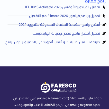
برامج مميزة
تفعيل الويندوز والأوفيس HEU KMS Activator 2025
تحميل برنامج فيلمورا Filmora 2026 مع التفعيل
أفضل برامج استعادة الملفات المحذوفة للأندرويد 2024
تحميل أفضل برامج فحص وصيانة الهارد ديسك
طريقة تشغيل تطبيقات و ألعاب أندرويد على الكمبيوتر بدون برامج
موقع فارس الاسطوانات (farescd.com) هو موقع عربي متخصص في
تقديم مجموعة واسعة من البرامج الكاملة، الألعاب، والموسوعات،