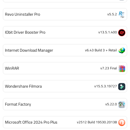
Revo Uninstaller Pro
v5.5.2
IObit Driver Booster Pro
v13.5.1.400
Internet Download Manager
v6.43 Build 3 + Retail
WinRAR
v7.23 Final
Wondershare Filmora
v15.5.3.19727
Format Factory
v5.22.0
Microsoft Office 2024 Pro Plus
v2512 Build 19530.20138