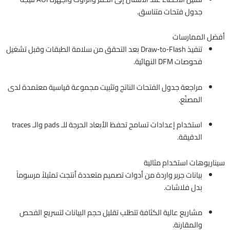
جدول فتحات متناسق.
أفضل الممارسات
تنفيذ Draw‑to‑Flash بعد التحقق من سلامة الطبقات وقبل تشغيل
فحوصات DFM النهائية.
مراجعة جدول الفتحات الناتج وتثبيت مجموعة قياسية معتمدة لدى
المصنّع.
استخدام إعدادات تسامح تحفظ الأبعاد الحرجة للـ pads والـ traces
الدقيقة.
سيناريوهات استخدام مثالية
بيانات جربر واردة من أدوات تصميم متعددة أنتجت تمثيلاً مرسوماً
بدل فلاشات.
مشاريع عالية الكثافة تتطلب تقليل حجم البيانات لتسريع الفحص
والمقارنة.