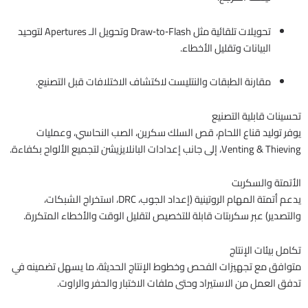
تحويلات تلقائية مثل Draw‑to‑Flash وتحويل الـ Apertures لتوحيد
البيانات وتقليل الأخطاء.
مقارنة الطبقات والنتليست لاكتشاف الاختلافات قبل التصنيع.
تحسينات قابلية التصنيع
يوفر توليد قناع اللحام، قص السلك سكرين، الصب النحاسي، وعمليات
Venting & Thieving، إلى جانب إعدادات البانلايزيشن لتجميع الألواح بكفاءة.
الأتمتة والسكربت
يدعم أتمتة المهام الروتينية (إعداد الجوب، DRC، استخراج الشبكات،
والتصدير) عبر سكربتات قابلة للتخصيص لتقليل الوقت والأخطاء المتكررة.
تكامل بيئات الإنتاج
متوافق مع تجهيزات الفحص وخطوط الإنتاج الحديثة، ما يسهل تضمينه في
تدفق العمل من الاستيراد وحتى ملفات الاختبار والحفر والراوت.