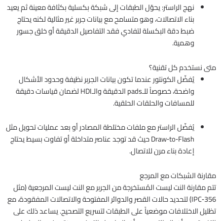
نهج الراستر: يحوّل الطبقات إلى شبكة بكسلية بكثافة معينة ثم يعيد
بناء الاتصالات، وهو متسامح مع بيانات جربر غير مثالية لكنه يحتاج
ضبط دقة البكسلة لتفادي فقد التفاصيل الدقيقة أو خلق جسور
وهمية.
متى نستخدم كل تقنية؟
يُفضّل الكونتور عندما تكون بيانات الجربر نظيفة وحدود الأشكال
واضحة، خصوصاً للـpads الدقيقة والـHDI لضمان قياسات دقيقة
للمسافات والحلقات الحلقية.
يُفضّل الراستر مع ملفات مختلطة المصادر أو بعد عمليات تحويل مثل
Draw‑to‑Flash حيث قد توجد عناصر متداخلة أو تفاوت بسيط يحتاج
إعادة بناء مرن للاتصال.
مقارنة الشبكات مع المرجع
تتم مقارنة النت ليست المُستخرجة من الجربر مع النت ليست المرجعية (مثل
IPC‑356) لتحديد حالات القصر والدوائر المفتوحة والاتصالات المفقودة، مع
تظليل الاختلافات موضعياً على الطبقات لتسريع التصحيح. يساعد ذلك على