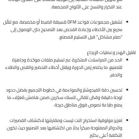
عند التكرار والنسخ على الألواح المجمعة.
تشغيل مجموعات قواعد DFM مُسبقة الضبط أو مخصصة، مع تنقّل
سريع بين الأخطاء وإعادة الفحص بعد التصحيح حتى الوصول إلى
“صفر مشاكل” قبل التسليم للمصنع.
تقليل الهدر وعمليات الإرجاع
الحد من المراسلات المتكررة عبر تسليم ملفات موحّدة وجاهزة
للتصنيع، ما يختصر زمن الدورة ويقلل أخطاء التحضير والقص والطلاء
والحفر.
تحسين دقة الفيدوشلز والمواءمة في خطوط التجميع بفضل حدود
لوحة دقيقة وقصّ تلقائي للسلك سكرين ضمن هامش مُعرّف، ما
يمنع طباعة نصوص فوق مناطق حرجة.
تعزيز موثوقية استخراج النت ليست ومقارنتها لاكتشاف القصيرات
والدوائر المفتوحة مبكراً بدلاً من اكتشافها بعد التصنيع حيث تكون
التكلفة أعلى بكثير.