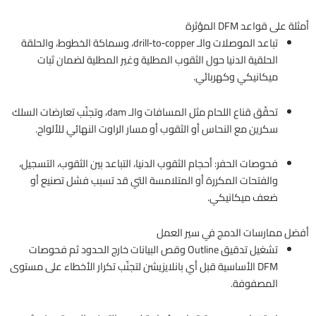
أمثلة على قواعد DFM المؤثرة
تباعد الموصلات والـ drill‑to‑copper، وسماكة الخطوط، والحلقة
الحلقية الدنيا حول الثقوب المطلية وغير المطلية لضمان ثبات
ميكانيكي وكهربائي.
تحقّق قناع اللحام مثل المسافات والـ dam، وتجنّب تعارضات السلك
سكرين مع النحاس أو الثقوب أو مسار الراوت النهائي للألواح.
فحوصات الحفر: أحجام الثقوب الدنيا، التباعد بين الثقوب، التسجيل،
والفتحات المكررة أو المتلامسة التي قد تسبب فشل تصنيع أو
ضعف ميكانيكي.
أفضل ممارسات الدمج في سير العمل
تشغيل تدقيق Outline وقص البيانات خارج الحدود ثم فحوصات
DFM الأساسية قبل أي بانلايزيشن لتجنّب تكرار الأخطاء على مستوى
المصفوفة.