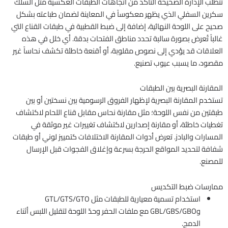
تتطلب الإدارة الصحيحة التأكد من اتجاهات الطبقات العكسية مثل السلك
سكرين السفلي الذي يظهر معكوساً في المعاينة لضمان طباعته بشكل
صحيح على اللوحة النهائية، إضافة إلى ضبط القطبية في طبقات القناع التي
غالباً تُعرض بصورة سالبة تحدد مناطق الفتحات بدقة. أي خلل في هذه
العلاقات قد يؤدي إلى نصوص مقلوبة، أو أقنعة خاطئة تكشف نحاساً غير
مقصود، ما يسبب عيوب تصنيع.
المقارنة البصرية بين الطبقات
تستخدم المقارنة البصرية لإظهار الفروق الرسومية بين نسختين أو بين
طبقتين من نفس اللوحة؛ مثل مقارنة نحاس مقابل قناع اللحام لاكتشاف
تغطيات خاطئة، أو مقارنة إصدارين لاكتشاف تغييرات غير موثقة في
المسارات والبادز. تعرض أدوات المقارنة الاختلافات كتمييز لوني أو طبقات
شفافة لتحديد المواقع الحرجة بسرعة وإغلاق الفجوات قبل الإرسال
للمصنع.
ممارسات ضبط التكديس
استخدام تسمية معيارية للطبقات مثل GTL/GTS/GTO
وGBL/GBS/GBO مع ملفات الحفر وحدّ اللوحة لتقليل اللبس أثناء
الدمج.