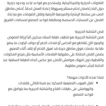
التفاوتات الحرارية والميكانيكية، ويُستخدم مع قواعد تباعد وحدود حرارية
حول البادز لضمان لحام مستقر وسهولة إعادة العمل لاحقاً. تُحسّن مناطق
الصب من سلامة الإشارة والمرجعية الأرضية وتقلل الضوضاء، مع مراعاة
الفصل عن المسارات الحساسة ومطابقة قواعد المصنع لمسافات التفريغ.
قص الشاشة الحريرية
قص الشاشة الحريرية هو تنظيف طبقة السلك سكرين آلياً لإزالة النصوص
والرموز التي تتقاطع مع النحاس أو فتحات الحفر أو حواف الراوت، ما يمنع
طباعة علامات فوق مناطق حرجة قد تعيق اللحام أو تتلف أثناء التصنيع.
يضمن القص الحفاظ على مقروئية العلامات الأساسية مثل مرجع المكونات
والقطبية دون انتهاك هوامش الأمان، مع عكس اتجاه الطبقة السفلية عند
الحاجة لتجنّب نصوص مقلوبة.
لماذا هذه الأدوات مهمة؟
تقلل العيوب التصنيعية المبكرة عبر ضبط تلقائي للفتحات
والهوامش على طبقات القناع والشاشة الحريرية بما يتوافق مع
قواعد المصنع.