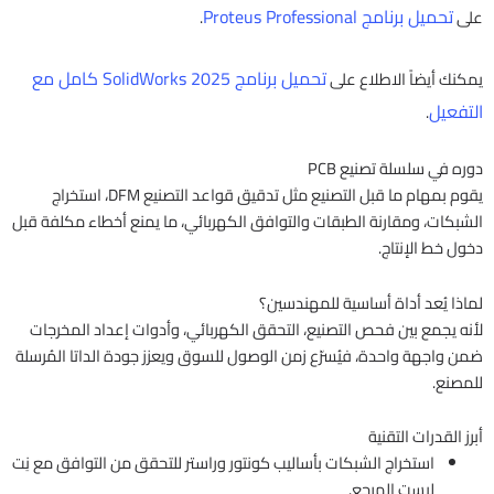
تحميل برنامج Proteus Professional
على
.
تحميل برنامج SolidWorks 2025 كامل مع
يمكنك أيضاً الاطلاع على
التفعيل
.
دوره في سلسلة تصنيع PCB
يقوم بمهام ما قبل التصنيع مثل تدقيق قواعد التصنيع DFM، استخراج
الشبكات، ومقارنة الطبقات والتوافق الكهربائي، ما يمنع أخطاء مكلفة قبل
دخول خط الإنتاج.
لماذا يُعد أداة أساسية للمهندسين؟
لأنه يجمع بين فحص التصنيع، التحقق الكهربائي، وأدوات إعداد المخرجات
ضمن واجهة واحدة، فيُسرّع زمن الوصول للسوق ويعزز جودة الداتا المُرسلة
للمصنع.
أبرز القدرات التقنية
استخراج الشبكات بأساليب كونتور وراستر للتحقق من التوافق مع نِت
ليست المرجع.