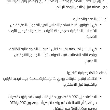
التفريق بين أخطاء التصميم وأخطاء إعداد التصنيع، ويختصر زمن المراسلات
مع المصنع قبل إطلاق اللوحة للإنتاج.
اعتبارات الدقة والمعايرة
في الكونتور، اضبط تسامح التماس لتمييز الفجوات الدقيقة عن
الاتصالات الحقيقية، مع مراعاة تأثيرات الطلاء والحفر على الأبعاد
الفعلية.
في الراستر، اختر دقة بكسلة أعلى للطبقات الحرجة عالية الكثافة،
وراجع نتائج الاتصالات قرب الحواف لتجنّب الجسور الناتجة عن
التكميم.
أخطاء شائعة وكيفية تفاديها
اختلاف ترقيم الطبقات يؤدي لنتائج مقارنة مضللة؛ يجب توحيد الترتيب
والقطبية قبل الاستخراج.
الاعتماد على DRC فقط دون مقارنة نت ليست قد يفوّت قصرات
موضعية أو انقطاعات غير واضحة بصرياً؛ الجمع بين DRC وDFM
وNetlist Compare هو الأفضل.