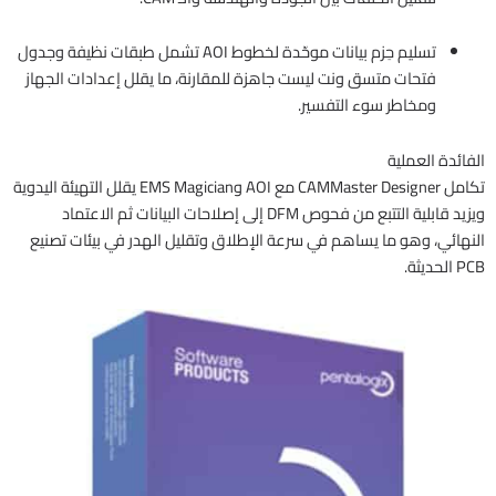
تسليم حِزم بيانات موحّدة لخطوط AOI تشمل طبقات نظيفة وجدول
فتحات متسق ونت ليست جاهزة للمقارنة، ما يقلل إعدادات الجهاز
ومخاطر سوء التفسير.
الفائدة العملية
تكامل CAMMaster Designer مع AOI وEMS Magician يقلل التهيئة اليدوية
ويزيد قابلية التتبع من فحوص DFM إلى إصلاحات البيانات ثم الاعتماد
النهائي، وهو ما يساهم في سرعة الإطلاق وتقليل الهدر في بيئات تصنيع
PCB الحديثة.