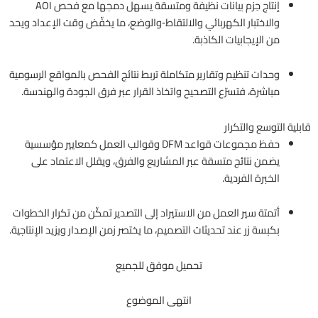
إنتاج حِزم بيانات نظيفة ومتسقة يسهل دمجها مع فحص AOI
والاختبار الكهربائي والالتقاط‑والوضع، ما يخفّض وقت الإعداد ويحد
من الإيجابيات الكاذبة.
وحدات تنظيم وتقارير متكاملة تربط نتائج الفحص بالمواقع الرسومية
مباشرة، فتسرّع التصحيح واتخاذ القرار عبر فرق الجودة والهندسة.
قابلية التوسع والتكرار
حفظ مجموعات قواعد DFM وقوالب العمل كمعايير مؤسسية
يضمن نتائج متسقة عبر المشاريع والفرق، ويقلل الاعتماد على
الخبرة الفردية.
أتمتة سير العمل من الاستيراد إلى التصدير تمكّن من تكرار الخطوات
بكبسة زر عند تحديثات التصميم، ما يختصر زمن الإصدار ويزيد الإنتاجية.
تحميل موفق للجميع
انتهى الموضوع