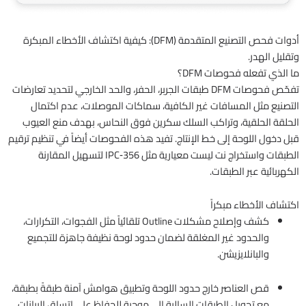
أدوات فحص التصنيع المتقدمة (DFM): كيفية اكتشاف الأخطاء المبكرة
وتقليل الهدر.
ما الذي تفعله فحوصات DFM؟
تفحّص فحوصات DFM طبقات الجربر، الحفر، والحد الخارجي لتحديد تعارضات
التصنيع مثل المسافات غير الكافية، سماكات الموصلات، عدم اكتمال
الحلقة الحلقية، وتراكب السلك سكرين فوق النحاس، بهدف منع العيوب
قبل دخول اللوحة إلى خط الإنتاج. تفيد هذه الفحوصات أيضاً في تنظيم ترقيم
الطبقات واستخراج نت ليست معيارية مثل IPC‑356 لتسهيل المقارنة
الكهربائية عبر الطبقات.
اكتشاف الأخطاء مبكراً
كشف وإصلاح مشكلات Outline تلقائياً مثل الفجوات، التكرارات،
والحدود غير المغلقة لضمان حدود لوحة نظيفة جاهزة للتجميع
والبانلايزيشن.
قص العناصر خارج حدود اللوحة وتطبيق هوامش آمنة طبقةً بطبقة،
مع تحويل الطبقات السالبة إلى موجبة للحفاظ على اتساق البيانات