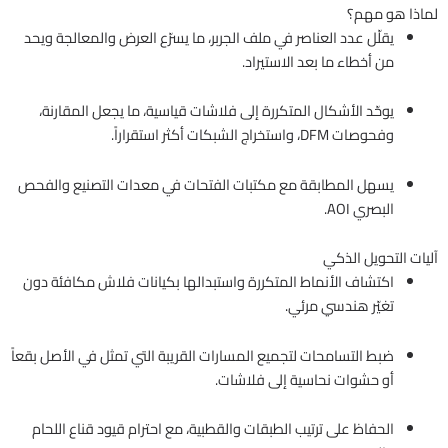
لماذا هو مهم؟
يقلّل عدد العناصر في ملف الجربر، ما يسرّع العرض والمعالجة ويحد
من أخطاء ما بعد الاستيراد.
يوحّد الأشكال المتكررة إلى فلاشات قياسية، ما يجعل المقارنة،
وفحوصات DFM، واستخراج الشبكات أكثر استقراراً.
يسهل المطابقة مع مكتبات الفتحات في معدات التصنيع والفحص
البصري AOI.
آليات التحويل الذكي
اكتشاف الأنماط المتكررة واستبدالها بكيانات فلاش مكافئة دون
تغيّر هندسي مرئي.
ضبط التسامحات لتجميع المسارات القريبة التي تمثل في الأصل بقعاً
أو حشوات نحاسية إلى فلاشات.
الحفاظ على ترتيب الطبقات والقطبية، مع احترام قيود قناع اللحام