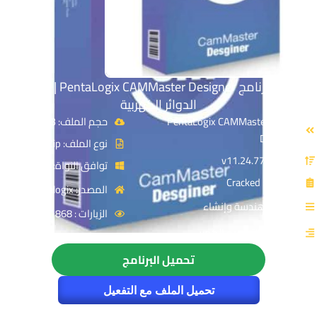
تحميل برنامج PentaLogix CAMMaster Designer | لتصميم
الدوائر الكهربية
الاسم: PentaLogix CAMMaster
حجم الملف: 83 MB
Designer
نوع الملف: Zip
الإصدار: v11.24.77
توافق النواة: 64-Bit
الترخيص: Cracked
المصدر: pentalogix
القسم: هندسة وإنشاء
الزيارات : 868
التصنيف: التصميم الكهربى
تحميل البرنامج
تحميل الملف مع التفعيل