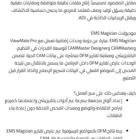
مقابل المقصود تصميمياً. إنتاج ملفات نظيفة متوافقة ومقارنات طبقية
دقيقة يسهّل توليد وصف مُعتمد للمرجع، ما يحسن حساسية الاكتشاف
ويقلل الإيجابيات الكاذبة في AOI.
موديولات EMS Magician
EMS Magician عبارة عن حِزمة وحدات إضافية تعمل مع ViewMate Pro
وCAMMaster وCAMMaster Designer لتوسعة القدرات في التنظيم،
البانلايزيشن، ومعاينة تقارير DFM مباشرة على بيانات CAM الحية. تتضمن
الوحدات عارض تقارير DFM داخل البرنامج، ما يسمح بالانتقال من نتيجة
الفحص إلى الموضع الفعلي في البيانات لتسريع الإصلاح واتخاذ القرار قبل
التصنيع.
كيف ينعكس ذلك على سير العمل؟
إعداد ألواح مجمعة بسرعة عبر أدوات بانلايزيشن واعتمادها كمرجع
لبرامج الالتقاط‑والوضع ومعدات الفحص اللاحقة دون إعادة بناء
الطبقات.
ربط نتائج DFM بالمواضع الرسومية عبر عارض تقارير EMS Magician
لتقليل الحلقات بين الجودة والهندسة والـ CAM.