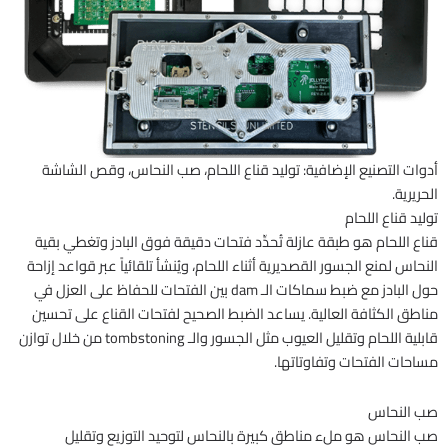
أدوات التصنيع الإضافية: توليد قناع اللحام، صب النحاس، وقص الشاشة
الحريرية.
توليد قناع اللحام
قناع اللحام هو طبقة عازلة تُحدِّد فتحات دقيقة فوق البادز وتغطي بقية
النحاس لمنع الجسور القصديرية أثناء اللحام، ويُنشأ تلقائياً عبر قواعد إزاحة
حول البادز مع ضبط سماكات الـ dam بين الفتحات للحفاظ على العزل في
مناطق الكثافة العالية. يساعد الضبط الصحيح لفتحات القناع على تحسين
قابلية اللحام وتقليل العيوب مثل الجسور والـ tombstoning من خلال توازن
مساحات الفتحات وتفاوتاتها.
صب النحاس
صب النحاس هو ملء مناطق كبيرة بالنحاس لتوحيد التوزيع وتقليل