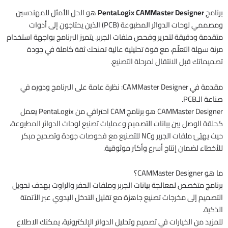
برنامج
PentaLogix CAMMaster Designer
هو الحل الأمثل للمهندسين
ومصممي لوحات الدوائر المطبوعة (PCB) الذين يحتاجون إلى أدوات
متقدمة ودقيقة لتحرير وفحص ملفات الجربر. يتميز البرنامج بواجهة استخدام
مرنة سهلة التعلّم، مع قوة تحليلية عالية تمنحك ثقة كاملة في جودة
تصميماتك قبل الانتقال لمرحلة التصنيع.
مقدمة في CAMMaster Designer: نظرة عامة على البرنامج ودوره في
صناعة الـPCB.
CAMMaster Designer هو برنامج CAM احترافي من PentaLogix يعمل
كحلقة الوصل بين بيانات التصميم وعمليات تصنيع لوحات الدوائر المطبوعة،
حيث يهيّئ ملفات الجربر وNC للتصنيع مع فحوصات جودة وتصحيح مبكر
للأخطاء لضمان إنتاج أسرع وأكثر موثوقية.
ما هو CAMMaster Designer؟
برنامج متخصص لمعالجة بيانات الجربر وملفات الحفر والراوت بهدف تحويل
التصميم إلى مخرجات تصنيع جاهزة مع تقليل التدخل اليدوي عبر الأتمتة
الذكية.
للمزيد من الخيارات في تصميم وتحليل الدوائر الإلكترونية، يمكنك الاطلاع