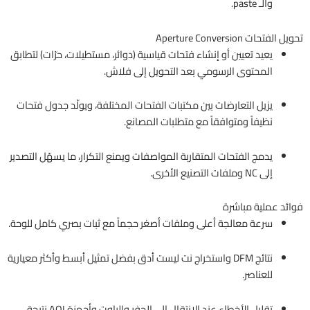
والـ paste.
تحويل الفتحات Aperture Conversion
يعيد تعيين أو إنشاء فتحات قياسية (دوائر، مستطيلات، حرّات) لتطابق
المحتوى الرسومي بعد التحويل إلى فلاش.
يزيل التعارضات بين مكتبات الفتحات المختلفة، ويولّد جدول فتحات
نظيفاً ومتوافقاً مع متطلبات المصانع.
يدمج الفتحات المتقاربة المواصفات ويمنع التكرار، ما يسهّل التصدير
إلى NC وملفات التصنيع الأخرى.
فوائد عملية مباشرة
سرعة معالجة أعلى وملفات أصغر حجماً مع ثبات بصري كامل للوحة.
نتائج DFM واستخراج نت ليست أدق بفضل تمثيل أبسط وأكثر معيارية
للعناصر.
تقليل الأخطاء عند الانتقال إلى الحفر والراوت وأجهزة AOI نتيجة