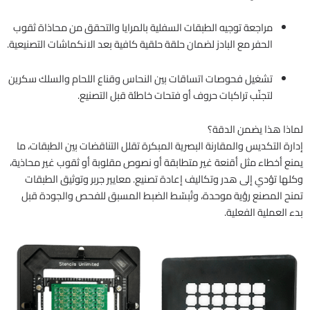
مراجعة توجيه الطبقات السفلية بالمرايا والتحقق من محاذاة ثقوب
الحفر مع البادز لضمان حلقة حلقية كافية بعد الانكماشات التصنيعية.
تشغيل فحوصات اتساقات بين النحاس وقناع اللحام والسلك سكرين
لتجنّب تراكبات حروف أو فتحات خاطئة قبل التصنيع.
لماذا هذا يضمن الدقة؟
إدارة التكديس والمقارنة البصرية المبكرة تقلل التناقضات بين الطبقات، ما
يمنع أخطاء مثل أقنعة غير متطابقة أو نصوص مقلوبة أو ثقوب غير محاذية،
وكلها تؤدي إلى هدر وتكاليف إعادة تصنيع. معايير جربر وتوثيق الطبقات
تمنح المصنع رؤية موحدة، وتُبسّط الضبط المسبق للفحص والجودة قبل
بدء العملية الفعلية.