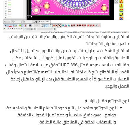
استخراج ومقارنة الشبكات: تقنيات الكونتور والراستر للتحقق من التوافق.
ما هو استخراج الشبكات؟
استخراج الشبكات هو توليد نت ليست من بيانات الجربر عبر تحليل الأشكال
النحاسية والفتحات والتوصيلات لتكوين تمثيل كهربائي للشبكات يمكن
مقارنته بنت ليست مرجعية مثل IPC‑356 للتحقق من سلامة الاتصال وغياب
القصر أو الانقطاع. يتيح ذلك اكتشاف اختلافات التصميم/التصنيع مبكراً مثل
المسارات المكسورة أو الجسور النحاسية قبل بدء الإنتاج، ما يقلل إعادة
العمل والهدر.
نهج الكونتور مقابل الراستر
نهج الكونتور: يعتمد على تتبع حدود الأجسام النحاسية والمتجسدة
حوافها، وهو دقيق هندسياً ويدعم تمييز الفجوات الدقيقة
والتلاصقات الحَدّية في المناطق عالية الكثافة.