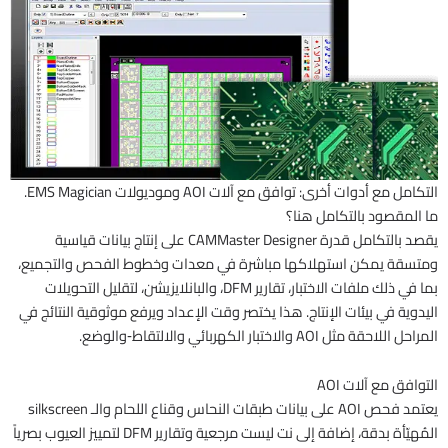
التكامل مع أدوات أخرى: توافق مع آلات AOI وموديولات EMS Magician.
ما المقصود بالتكامل هنا؟
يقصد بالتكامل قدرة CAMMaster Designer على إنتاج بيانات قياسية
ومتسقة يمكن استهلاكها مباشرة في معدات وخطوط الفحص والتجميع،
بما في ذلك ملفات الاختبار، تقارير DFM، والبانلايزيشن، لتقليل التحويلات
اليدوية في بيئات الإنتاج. هذا يختصر وقت الإعداد ويرفع موثوقية النتائج في
المراحل اللاحقة مثل AOI والاختبار الكهربائي والالتقاط‑والوضع.
التوافق مع آلات AOI
يعتمد فحص AOI على بيانات طبقات النحاس وقناع اللحام والـ silkscreen
المُهيّأة بدقة، إضافة إلى نت ليست مرجعية وتقارير DFM لتمييز العيوب بصرياً