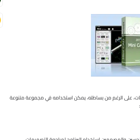
برنامج Mini CAD Viewer هو أداة متعددة الاستخدامات، على الرغم من بساطته، يمكن استخدامه في مجموعة متنوعة
يمكن للمهندسين والمصممين استخدام البرنامج لمراجعة التصميمات