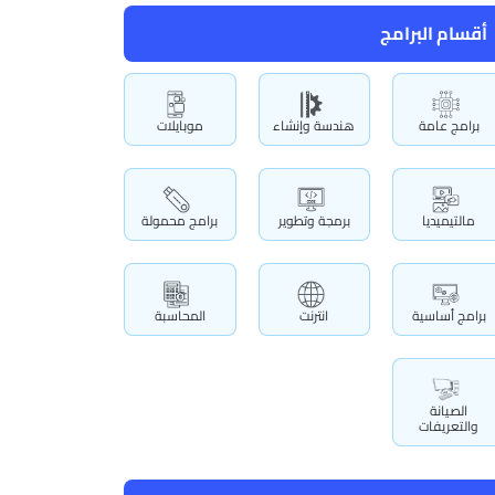
أقسام البرامج
برامج عامة
هندسة وإنشاء
موبايلات
مالتيميديا
برمجة وتطوير
برامج محمولة
برامج أساسية
انترنت
المحاسبة
الصيانة
والتعريفات