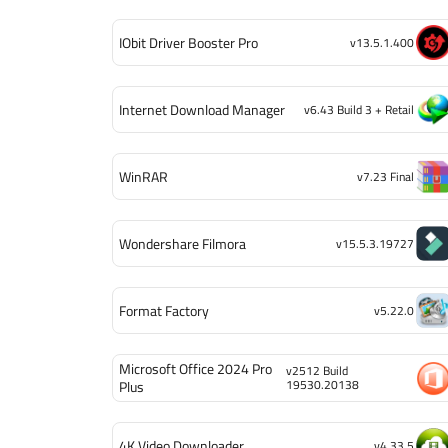
IObit Driver Booster Pro
v13.5.1.400
Internet Download Manager
v6.43 Build 3 + Retail
WinRAR
v7.23 Final
Wondershare Filmora
v15.5.3.19727
Format Factory
v5.22.0
Microsoft Office 2024 Pro
v2512 Build
19530.20138
Plus
4K Video Downloader
v4.33.5