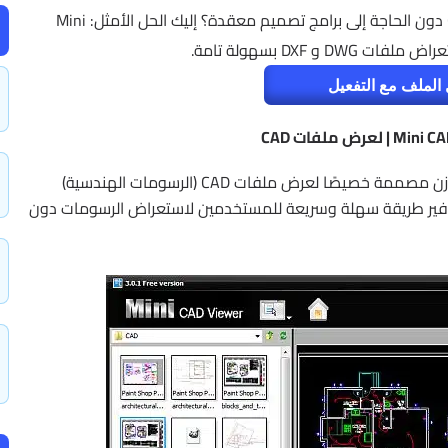
هل تبحث عن برنامج بسيط وفعال لعرض ملفات CAD دون الحاجة إلى برامج تصميم معقدة؟ إليك الحل الأمثل: Mini
الملف مع التفعيل
برنامج Mini CAD Viewer هو أداة بسيطة وخفيفة الوزن مصممة خصيصًا لعرض ملفات CAD (الرسومات الهندسية)
البرنامج إلى توفير طريقة سهلة وسريعة للمستخدمين لاستعراض الرسومات دون