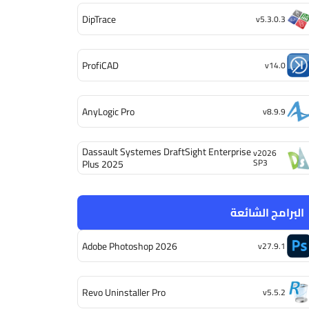
DipTrace
v5.3.0.3
ProfiCAD
v14.0
AnyLogic Pro
v8.9.9
Dassault Systemes DraftSight Enterprise
v2026
SP3
Plus 2025
البرامج الشائعة
Adobe Photoshop 2026
v27.9.1
Revo Uninstaller Pro
v5.5.2