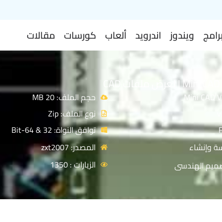
رامج
ويندوز
اندرويد
ألعاب
كورسات
مقالات
حجم الملف: 20 MB
نوع الملف: Zip
توافق النواة: 32 & 64-Bit
ة وإنشاء
المصدر: zxt2007
الزيارات : 1350
صميم الهندسى