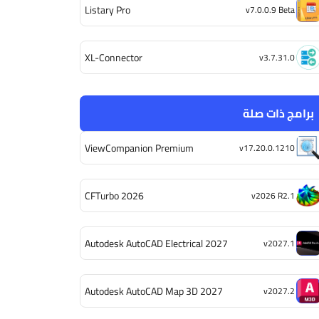
Listary Pro
v7.0.0.9 Beta
XL-Connector
v3.7.31.0
برامج ذات صلة
ViewCompanion Premium
v17.20.0.1210
CFTurbo 2026
v2026 R2.1
Autodesk AutoCAD Electrical 2027
v2027.1
Autodesk AutoCAD Map 3D 2027
v2027.2