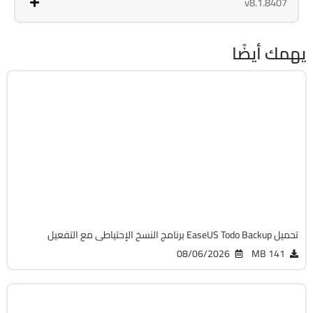
v8.1.8407
يهمك أيضًا
استعادة الملفات
32 & 64-Bit
v16.3.1 Build 20260721
Cracked
6948
تحميل EaseUS Todo Backup برنامج النسخ الإحتياطى مع التفعيل
08/06/2026
141 MB