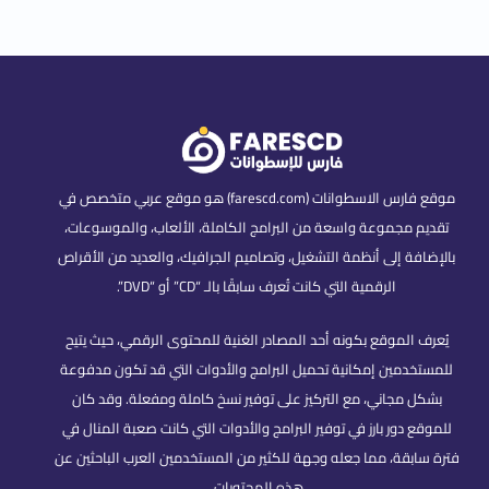
موقع فارس الاسطوانات (farescd.com) هو موقع عربي متخصص في
تقديم مجموعة واسعة من البرامج الكاملة، الألعاب، والموسوعات،
بالإضافة إلى أنظمة التشغيل، وتصاميم الجرافيك، والعديد من الأقراص
الرقمية التي كانت تُعرف سابقًا بالـ “CD” أو “DVD”.
يُعرف الموقع بكونه أحد المصادر الغنية للمحتوى الرقمي، حيث يتيح
للمستخدمين إمكانية تحميل البرامج والأدوات التي قد تكون مدفوعة
بشكل مجاني، مع التركيز على توفير نسخ كاملة ومفعلة. وقد كان
للموقع دور بارز في توفير البرامج والأدوات التي كانت صعبة المنال في
فترة سابقة، مما جعله وجهة للكثير من المستخدمين العرب الباحثين عن
هذه المحتويات.