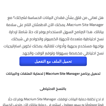
هل تعاني من قلق بشأن فقدان البيانات الحساسة لشركتك؟ مع
Macrium Site Manager، يمكنك الآن الاطمئنان التام على سلامة
بياناتك. هذا البرنامج السهل الاستخدام يوفر لك حلاً شاملاً لإدارة
نسخ احتياطية متعددة لأجهزة الكمبيوتر والخوادم في شبكتك.
بواجهة مستخدم بديهية وأدوات تلقائية، يمكنك تكوين استراتيجيات
نسخ احتياطي مخصصة بسهولة وتوفير الوقت والجهد.
تحميل الملف مع التفعيل
تحميل برنامج Macrium Site Manager | لحماية الملفات والبيانات
بالنسخ الاحتياطى
لا تدع تكلفة حماية البيانات توقفك. Macrium Site Manager يوفر لك حلًا
قويًا وموثوقًا به بسعر معقول. استثمر في حماية بياناتك الآن وتجنب الخسائر