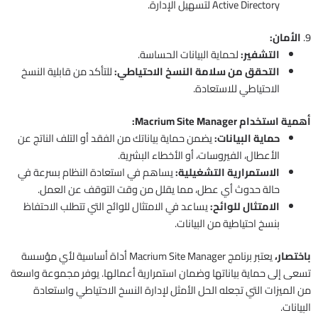
Active Directory لتسهيل الإدارة.
9.
الأمان:
التشفير:
لحماية البيانات الحساسة.
التحقق من سلامة النسخ الاحتياطي:
للتأكد من قابلية النسخ
الاحتياطي للاستعادة.
أهمية استخدام Macrium Site Manager:
حماية البيانات:
يضمن حماية بياناتك من الفقد أو التلف الناتج عن
الأعطال، الفيروسات، أو الأخطاء البشرية.
الاستمرارية التشغيلية:
يساهم في استعادة النظام بسرعة في
حالة حدوث أي عطل، مما يقلل من وقت التوقف عن العمل.
الامتثال للوائح:
يساعد في الامتثال للوائح التي تتطلب الاحتفاظ
بنسخ احتياطية من البيانات.
باختصار،
يعتبر برنامج Macrium Site Manager أداة أساسية لأي مؤسسة
تسعى إلى حماية بياناتها وضمان استمرارية أعمالها. يوفر مجموعة واسعة
من الميزات التي تجعله الحل الأمثل لإدارة النسخ الاحتياطي واستعادة
البيانات.