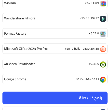
WinRAR
v7.23 Final
Wondershare Filmora
v15.5.3.19727
Format Factory
v5.22.0
Microsoft Office 2024 Pro Plus
v2512 Build 19530.20138
4K Video Downloader
v4.33.5
Google Chrome
v125.0.6422.113
برامج ذات صلة