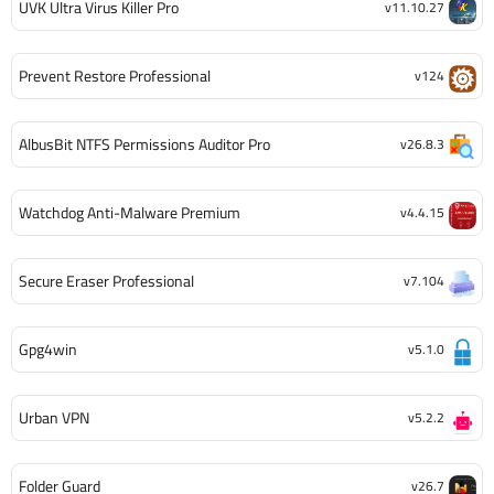
UVK Ultra Virus Killer Pro
v11.10.27
Prevent Restore Professional
v124
AlbusBit NTFS Permissions Auditor Pro
v26.8.3
Watchdog Anti-Malware Premium
v4.4.15
Secure Eraser Professional
v7.104
Gpg4win
v5.1.0
Urban VPN
v5.2.2
Folder Guard
v26.7