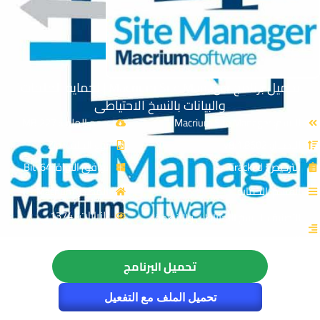
تحميل برنامج Macrium Site Manager | لحماية الملفات
والبيانات بالنسخ الاحتياطى
الاسم: Macrium Site Manager
حجم الملف: 227 MB
الإصدار: v8.1.8602
نوع الملف: Zip
الترخيص: Cracked
توافق النواة: 64-Bit
القسم: الحماية
المصدر: Macrium
الزيارات : 1374
التصنيف: النسخ الاحتياطي والانظمة
الوهمية
تحميل البرنامج
تحميل الملف مع التفعيل