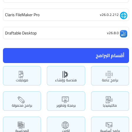
Claris FileMaker Pro
v26.0.2.212
Draftable Desktop
v26.8.0
أقسام البرامج
برامج عامة
هندسة وإنشاء
موبايلات
مالتيميديا
برمجة وتطوير
برامج محمولة
برامج أساسية
انترنت
المحاسبة