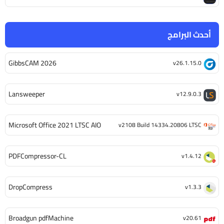
أحدث البرامج
GibbsCAM 2026
v26.1.15.0
Lansweeper
v12.9.0.3
Microsoft Office 2021 LTSC AIO
v2108 Build 14334.20806 LTSC
PDFCompressor-CL
v1.4.12
DropCompress
v1.3.3
Broadgun pdfMachine
v20.61