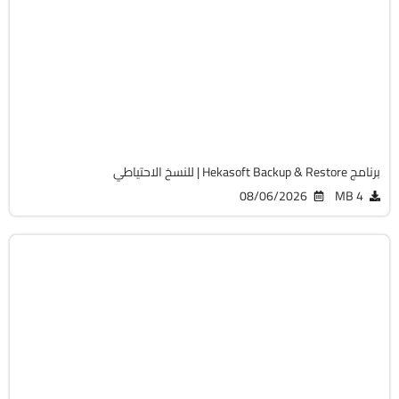
الصيانة والتعريفات
32 & 64-Bit
v1.2.0
Free
1251
برنامج Hekasoft Backup & Restore | للنسخ الاحتياطي
08/06/2026
4 MB
الصيانة والتعريفات
32 & 64-Bit
v13.1.0.544
Cracked
699