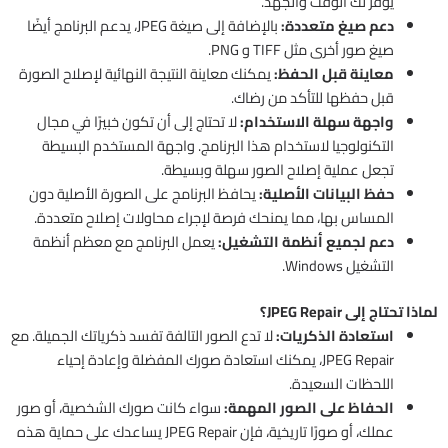
يوفر لك الوقت والجهد.
دعم صيغ متعددة:
بالإضافة إلى صيغة JPEG، يدعم البرنامج أيضًا
صيغ صور أخرى مثل TIFF و PNG.
معاينة قبل الحفظ:
يمكنك معاينة النتيجة النهائية لإصلاح الصورة
قبل حفظها للتأكد من رضاك.
واجهة سهلة الاستخدام:
لا تحتاج إلى أن تكون خبيرًا في مجال
التكنولوجيا لاستخدام هذا البرنامج. واجهة المستخدم البسيطة
تجعل عملية إصلاح الصور سهلة وبسيطة.
حفظ البيانات الأصلية:
يحافظ البرنامج على الصورة الأصلية دون
المساس بها، مما يمنحك فرصة لإجراء محاولات إصلاح متعددة.
دعم لجميع أنظمة التشغيل:
يعمل البرنامج مع معظم أنظمة
التشغيل Windows.
لماذا تحتاج إلى JPEG Repair؟
استعادة الذكريات:
لا تدع الصور التالفة تفسد ذكرياتك الجميلة. مع
JPEG Repair، يمكنك استعادة صورك المفضلة وإعادة إحياء
اللحظات السعيدة.
الحفاظ على الصور المهمة:
سواء كانت صورك الشخصية، أو صور
عملك، أو صورًا تاريخية، فإن JPEG Repair يساعدك على حماية هذه