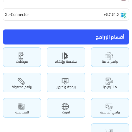
XL-Connector
v3.7.31.0
أقسام البرامج
برامج عامة
هندسة وإنشاء
موبايلات
مالتيميديا
برمجة وتطوير
برامج محمولة
برامج أساسية
انترنت
المحاسبة