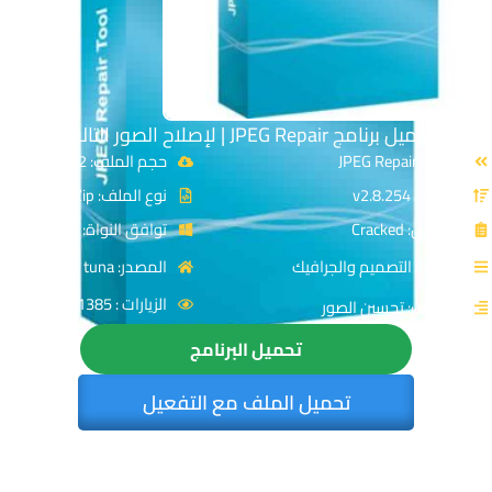
تحميل برنامج JPEG Repair | لإصلاح الصور التالفة
الاسم: JPEG Repair
حجم الملف: 2 MB
الإصدار: v2.8.254
نوع الملف: Zip
الترخيص: Cracked
توافق النواة: 32 & 64-Bit
القسم: التصميم والجرافيك
المصدر: disk tuna
الزيارات : 1385
التصنيف: تحسين الصور
تحميل البرنامج
تحميل الملف مع التفعيل