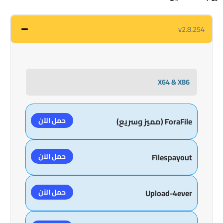
v2.8.254
X64 & X86
حمل الآن
ForaFile (مميز وسريع)
حمل الآن
Filespayout
حمل الآن
Upload-4ever