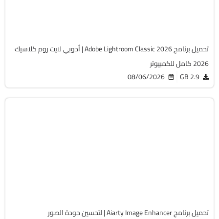
Cracked
951
تحميل برنامج Adobe Lightroom Classic 2026 | أدوبي لايت روم كلاسيك
2026 كامل للكمبيوتر
08/06/2026
2.9 GB
التصميم والجرافيك
64-Bit
v3.13
Cracked
1744
تحميل برنامج Aiarty Image Enhancer | لتحسين جودة الصور