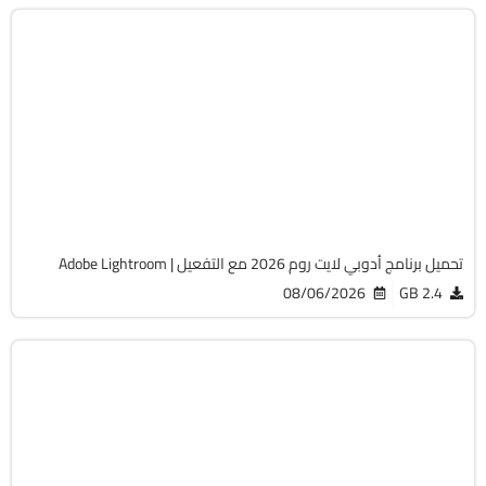
التصميم والجرافيك
64-Bit
v9.5
Cracked
792
تحميل برنامج أدوبي لايت روم 2026 مع التفعيل | Adobe Lightroom
08/06/2026
2.4 GB
التصميم والجرافيك
64-Bit
v15.5.0