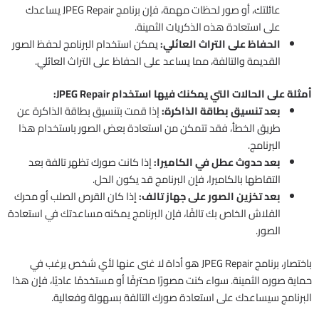
عائلتك، أو صور لحظات مهمة، فإن برنامج JPEG Repair يساعدك
على استعادة هذه الذكريات الثمينة.
الحفاظ على التراث العائلي:
يمكن استخدام البرنامج لحفظ الصور
القديمة والتالفة، مما يساعد على الحفاظ على التراث العائلي.
أمثلة على الحالات التي يمكنك فيها استخدام JPEG Repair:
بعد تنسيق بطاقة الذاكرة:
إذا قمت بتنسيق بطاقة الذاكرة عن
طريق الخطأ، فقد تتمكن من استعادة بعض الصور باستخدام هذا
البرنامج.
بعد حدوث عطل في الكاميرا:
إذا كانت صورك تظهر تالفة بعد
التقاطها بالكاميرا، فإن البرنامج قد يكون الحل.
بعد تخزين الصور على جهاز تالف:
إذا كان القرص الصلب أو محرك
الفلاش الخاص بك تالفًا، فإن البرنامج يمكنه مساعدتك في استعادة
الصور.
باختصار، برنامج JPEG Repair هو أداة لا غنى عنها لأي شخص يرغب في
حماية صوره الثمينة. سواء كنت مصورًا محترفًا أو مستخدمًا عاديًا، فإن هذا
البرنامج سيساعدك على استعادة صورك التالفة بسهولة وفعالية.