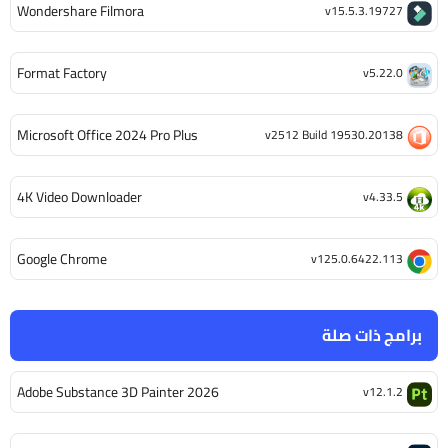
Wondershare Filmora
v15.5.3.19727
Format Factory
v5.22.0
Microsoft Office 2024 Pro Plus
v2512 Build 19530.20138
4K Video Downloader
v4.33.5
Google Chrome
v125.0.6422.113
برامج ذات صلة
Adobe Substance 3D Painter 2026
v12.1.2