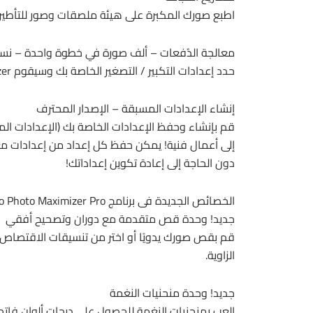
اطبع صورك المكبرة على هيئة ملصقات وصور للتأطير 
معالجة الدُفعات – ألف صورة في خطوة واحدة – نسخ
حدد إعدادات التكبير / التصغير الخاصة بك وسيقوم Photo Maximizer بمعالجة ما يصل إلى 1000 صورة في وقت واحد!
إنشاء الإعدادات المسبقة – الإصدار المحترف
قم بإنشاء وحفظ الإعدادات الخاصة بك (الإعدادات ال
إلى أعمال فنية! يمكن حفظ كل إعداد من إعدادات مع
دون الحاجة إلى إعادة تكوين إعداداتك!
الخصائص الجديدة فى برنامج InPixio Photo Maximizer Pro الإصدار الخامس :
جديد! وحدة قص متقدمة مع دوران وتصحيح أفقي
الزاوية.
جديد! وحدة منحنيات النغمة