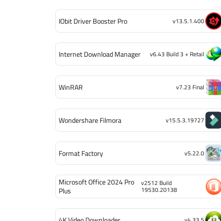
IObit Driver Booster Pro
v13.5.1.400
Internet Download Manager
v6.43 Build 3 + Retail
WinRAR
v7.23 Final
Wondershare Filmora
v15.5.3.19727
Format Factory
v5.22.0
Microsoft Office 2024 Pro
v2512 Build
19530.20138
Plus
4K Video Downloader
v4.33.5