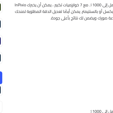
وظيفة تكبير قوية للغاية يمكنها تكبير الصور بنسبة تصل إلى 1000٪. مع 7 خوارزميات تكبير ، يمكن أن يخبرك InPixio
 للصورة بالبكسل أو بالسنتيمتر. يمكن أيضًا تعديل الدقة المطلوبة لمنحك
عة صورك ويضمن لك نتائج بأعلى جودة.
ى 1000٪