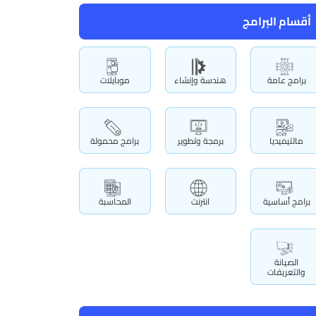
أقسام البرامج
برامج عامة
هندسة وإنشاء
موبايلات
مالتيميديا
برمجة وتطوير
برامج محمولة
برامج أساسية
انترنت
المحاسبة
الصيانة
والتعريفات