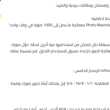
وقمصان وبطاقات بريدية والمزيد.
ة احترافية
مسبقة) حتى تتمكن من استخدامها مرة أخرى لاحقًا: حوّل صورك
الجة الصور كإعداد مسبق للاستخدام اللاحق. قم بتبسيط عملك
قم بقص صورك يدويًا أو اختر من تنسيقات الاقتصاص المقترحة: 1/1 ؛ 16/9 ؛ 3/4 إلخ. يمكنك أيضًا تدوير صورك وضبط
العب بمنحنيات النغمة للحصول على درجات ألوان فاتحة أو داكنة واضبط منحنيات RGB (أحمر ، أخضر ، أزرق) واحدًا تلو