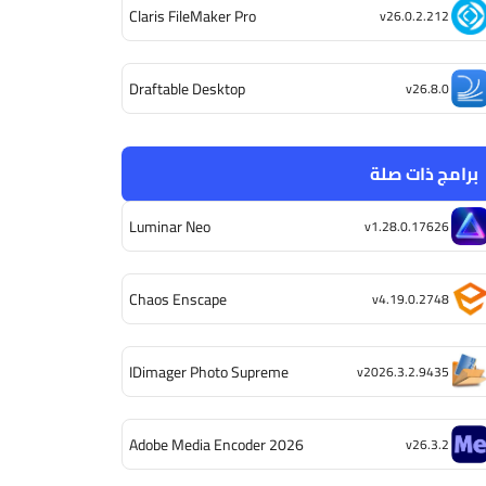
Claris FileMaker Pro
v26.0.2.212
Draftable Desktop
v26.8.0
برامج ذات صلة
Luminar Neo
v1.28.0.17626
Chaos Enscape
v4.19.0.2748
IDimager Photo Supreme
v2026.3.2.9435
Adobe Media Encoder 2026
v26.3.2