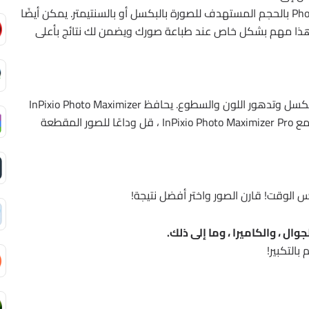
مع 7 خوارزميات تكبير ، يمكن أن يخبرك Photo Maximizer بالحجم المستهدف للصورة بالبكسل أو بالسنتيمتر. يمكن أيضًا
ة. هذا مهم بشكل خاص عند طباعة صورك ويضمن لك نتائج بأعلى
عادة عندما تقوم بتكبير الصورة ، فإنك تحصل على البيكسل وتدهور اللون والسطوع. يحافظ InPixio Photo Maximizer
Pro على جودة الصورة والضوضاء غير المرغوب فيها. مع InPixio Photo Maximizer Pro ، قل وداعًا للصور المقطعة
 الوقت! قارن الصور واختر أفضل نتيجة!
وال ، والكاميرا ، وما إلى ذلك.
التكبير!