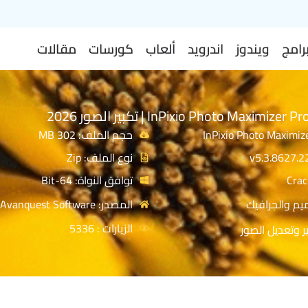
رامج
ويندوز
اندرويد
ألعاب
كورسات
مقالات
حجم الملف: 302 MB
نوع الملف: Zip
توافق النواة: 64-Bit
يم والجرافيك
المصدر: Avanquest Software
الزيارات : 5336
ر وتعديل الصور