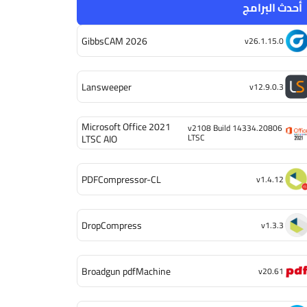
أحدث البرامج
GibbsCAM 2026
v26.1.15.0
Lansweeper
v12.9.0.3
Microsoft Office 2021
v2108 Build 14334.20806
LTSC
LTSC AIO
PDFCompressor-CL
v1.4.12
DropCompress
v1.3.3
Broadgun pdfMachine
v20.61