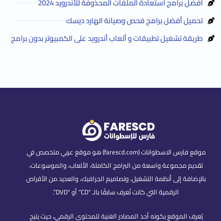
أفضل برامج استعادة الملفات المحذوفة للأندرويد 2024
تحميل أفضل برامج فحص وصيانة الهارد ديسك
طريقة تشغيل تطبيقات و ألعاب أندرويد على الكمبيوتر بدون برامج
موقع فارس الاسطوانات (farescd.com) هو موقع عربي متخصص في
تقديم مجموعة واسعة من البرامج الكاملة، الألعاب، والموسوعات،
بالإضافة إلى أنظمة التشغيل، وتصاميم الجرافيك، والعديد من الأقراص
الرقمية التي كانت تُعرف سابقًا بالـ “CD” أو “DVD”.
يُعرف الموقع بكونه أحد المصادر الغنية للمحتوى الرقمي، حيث يتيح