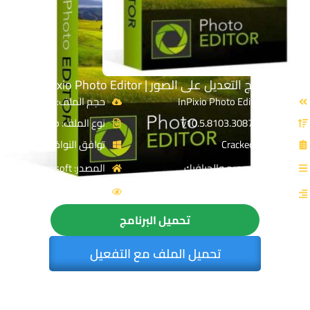
برنامج التعديل على الصور | InPixio Photo Editor
الاسم: InPixio Photo Editor
حجم الملف: 414.39 MB
الإصدار: v10.5.8103.30870
نوع الملف: Zip
الترخيص: Cracked
توافق النواة: 32 & 64-Bit
القسم: التصميم والجرافيك
المصدر: microsoft
الزيارات : 6830
التصنيف: تحرير وتعديل الصور
تحميل البرنامج
تحميل الملف مع التفعيل