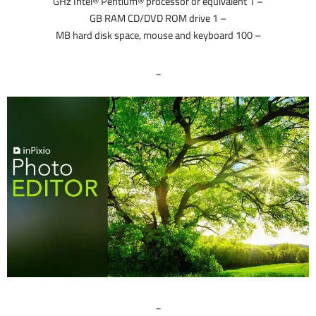
– 1 GHz Intel® Pentium® processor or equivalent
– 1 GB RAM CD/DVD ROM drive
– 100 MB hard disk space, mouse and keyboard
_
_