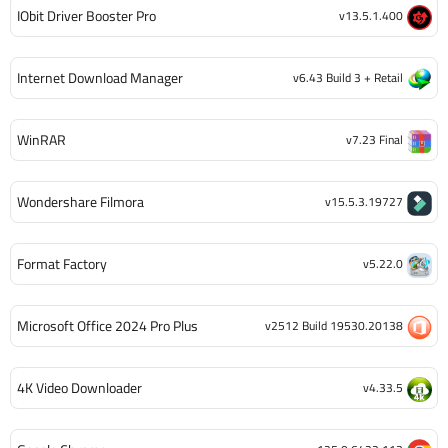
IObit Driver Booster Pro
v13.5.1.400
Internet Download Manager
v6.43 Build 3 + Retail
WinRAR
v7.23 Final
Wondershare Filmora
v15.5.3.19727
Format Factory
v5.22.0
Microsoft Office 2024 Pro Plus
v2512 Build 19530.20138
4K Video Downloader
v4.33.5