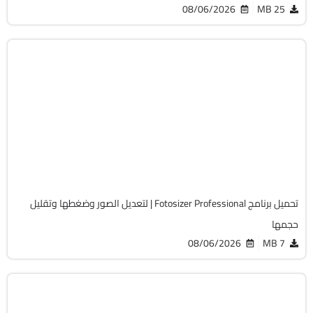
08/06/2026
25 MB
التصميم والجرافيك
32 & 64-Bit
v3.23.0.595
Cracked
599
تحميل برنامج Fotosizer Professional | لتعديل الصور وضغطها وتقليل
حجمها
08/06/2026
7 MB
التصميم والجرافيك