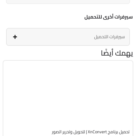
سيرفرات أخرى للتحميل
سيرفرات التحميل
يهمك أيضًا
مالتيميديا
64-Bit
v1.114.0 Commercial
Cracked
3841
تحميل برنامج XnConvert | لتحويل وتحرير الصور