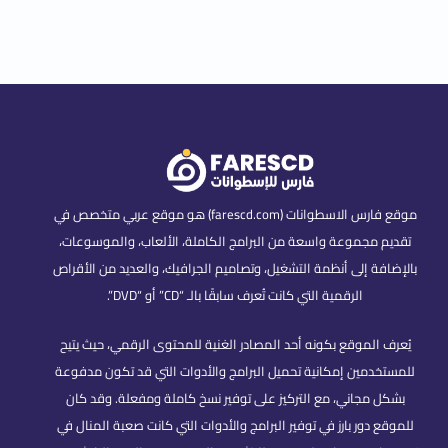
موقع فارس الاسطوانات (farescd.com) هو موقع عربي متخصص في
تقديم مجموعة واسعة من البرامج الكاملة، الألعاب، والموسوعات،
بالإضافة إلى أنظمة التشغيل، وتصاميم الجرافيك، والعديد من الأقراص
الرقمية التي كانت تُعرف سابقًا بالـ “CD” أو “DVD”.
يُعرف الموقع بكونه أحد المصادر الغنية للمحتوى الرقمي، حيث يتيح
للمستخدمين إمكانية تحميل البرامج والأدوات التي قد تكون مدفوعة
بشكل مجاني، مع التركيز على توفير نسخ كاملة ومفعلة. وقد كان
للموقع دور بارز في توفير البرامج والأدوات التي كانت صعبة المنال في