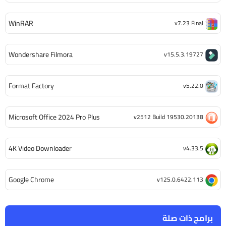
WinRAR
v7.23 Final
Wondershare Filmora
v15.5.3.19727
Format Factory
v5.22.0
Microsoft Office 2024 Pro Plus
v2512 Build 19530.20138
4K Video Downloader
v4.33.5
Google Chrome
v125.0.6422.113
برامج ذات صلة