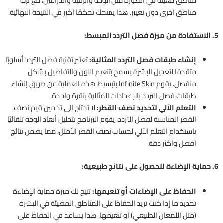
مناطق معينة في الصورة مثل الوجه والرقبة والذراعين، مع ترك
مناطق أخرى دون تغيير. هذا يمنحك تحكمًا أكبر في النتيجة النهائية.
5. الاستفادة من ميزة فصل التردد المبسط:
إنشاء طبقات فصل التردد المثالية:
تعتبر تقنية فصل التردد أسلوبًا
متقدمًا لتعديل البشرة يسمح بتنعيم اللون والتفاصيل بشكل
منفصل. يقوم Infinite Skin بتبسيط هذه العملية عن طريق إنشاء
طبقات فصل التردد بالإعدادات المثالية بنقرة واحدة.
التعلم الآلي لتحديد نصف القطر:
لا تحتاج إلى تخمين قيم نصف
القطر المناسبة لفصل التردد. يقوم البرنامج بتحليل أبعاد الوجه تلقائيًا
باستخدام التعلم الآلي لحساب نصف القطر الأمثل، مما يضمن نتائج
أفضل وأكثر دقة.
6. حماية الإضاءة للحصول على نتائج طبيعية:
الحفاظ على الإضاءات أو تنعيمها:
تتيح لك ميزة حماية الإضاءة
تحديد ما إذا كنت تريد الحفاظ على المناطق المضيئة في البشرة
(مثل اللمعان الطبيعي) أو تنعيمها. هذا يساعد في الحفاظ على