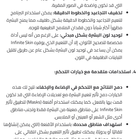
التي قد تكون واضحة في الصور المقربة.
تخفيف التجاعيد والخطوط الدقيقة:
يمكن استخدام البرنامج
لتنعيم التجاعيد والخطوط الدقيقة بشكل طفيف، مما يمنح البشرة
مظهراً أكثر شباباً دون فقدان الملامح الطبيعية للوجه.
توحيد لون البشرة بشكل مبدئي:
على الرغم من أنه ليس أداة
مخصصة لتصحيح الألوان، إلا أن التنعيم الذي يوفره Infinite Skin
يمكن أن يساعد في توحيد لون البشرة بشكل عام عن طريق تقليل
التباينات الطفيفة في اللون.
4. استخدامات متقدمة مع خيارات التحكم:
دمج النتائج مع التحكم في الإضاءة والإخفاء:
تتيح لك هذه
الخيارات دمج تأثير تنعيم البشرة مع تعديلات الإضاءة التي قد تكون
قمت بها بالفعل. كما يمكنك استخدام أقنعة (Masks) لتطبيق تأثير
Infinite Skin على مناطق معينة من البشرة فقط وتجنب مناطق
أخرى مثل الشعر أو العينين أو الملابس.
استهداف مناطق محددة:
باستخدام الأقنعة (التي يمكن إنشاؤها
تلقائيًا أو يدويًا)، يمكنك تطبيق تأثير التنعيم بشكل انتقائي على