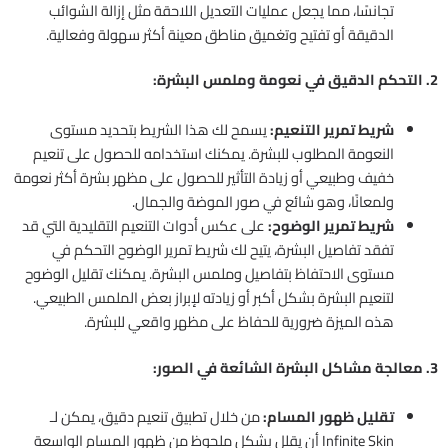
تجانسًا، مما يجعل عمليات التعديل اللاحقة مثل إزالة الشوائب
الدقيقة أو تفتيح وتغميق مناطق معينة أكثر سهولة وفعالية.
2. التحكم الدقيق في نعومة وملمس البشرة:
شريط تمرير التنعيم:
يسمح لك هذا الشريط بتحديد مستوى
النعومة المطلوب للبشرة. يمكنك استخدامه للحصول على تنعيم
خفيف وطبيعي أو زيادة التأثير للحصول على مظهر بشرة أكثر نعومة
ولمعانًا، وهو شائع في صور الموضة والجمال.
شريط تمرير الوضوح:
على عكس أدوات التنعيم التقليدية التي قد
تفقد تفاصيل البشرة، يتيح لك شريط تمرير الوضوح التحكم في
مستوى الاحتفاظ بتفاصيل وملمس البشرة. يمكنك تقليل الوضوح
لتنعيم البشرة بشكل أكبر أو زيادته لإبراز بعض الملمس الطبيعي.
هذه الميزة ضرورية للحفاظ على مظهر واقعي للبشرة.
3. معالجة مشاكل البشرة الشائعة في الصور:
تقليل ظهور المسام:
من خلال تطبيق تنعيم دقيق، يمكن لـ
Infinite Skin أن يقلل بشكل ملحوظ من ظهور المسام الواسعة