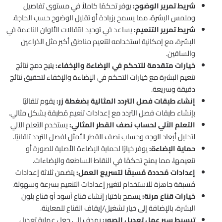
شريط تمرير الوضوح:
يوفر تحكمًا كاملاً في مستوى تفاصيل
وملمس البشرة، مما يسمح بزيادة أو تقليل الوضوح حسب الحاجة.
شريط تمرير التنعيم:
يساعد في توحيد انتقالات الألوان الناعمة في
البشرة، مع إمكانية استخدامه لتنعيم مناطق أكبر مثل الذراعين
والساقين.
خيارات متقدمة للتحكم في الإضاءة والإخفاء:
يتيح دمج نتائج
تنعيم البشرة مع خيارات التحكم في الإضاءة والإخفاء لتحقيق نتائج
دقيقة وسريعة.
إنشاء طبقات فصل التردد المثالية بضغطة زر:
يقوم تلقائيًا
بإنشاء طبقات فصل التردد مع إعدادات تنعيم مُطبقة بشكل مثالي.
التعلم الآلي لحساب نصف القطر المثالي:
يستخدم التعلم الآلي
لتحليل أبعاد الوجه وحساب نصف القطر الأمثل لفصل التردد تلقائيًا.
حماية الإضاءة:
يوفر خيارًا لحماية الإضاءة الأصلية للصورة أو
تنعيمها، مما يمنح تحكمًا في النقاط الساطعة والإضاءات.
إعدادات مُحددة مُسبقًا لتسريع العمل:
يتضمن ثلاثة إعدادات
مُسبقة جاهزة للاستخدام لتغيير إعدادات التنعيم بسرعة وسهولة.
خيارات قناع مرنة:
يسمح باختيار إنشاء قناع أسود أو قناع بلون
البشرة، بالإضافة إلى خيار تشغيل/إيقاف القناع للمعاينة.
تبسيط سير عمل تعديل الصور:
يهدف إلى جعل عملية تعديل