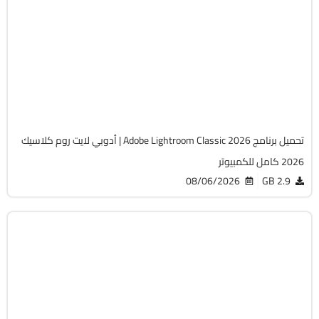
التصميم والجرافيك
64-Bit
v15.5.0
Cracked
956
تحميل برنامج Adobe Lightroom Classic 2026 | أدوبي لايت روم كلاسيك
2026 كامل للكمبيوتر
08/06/2026
2.9 GB
التصميم والجرافيك
64-Bit
v3.13
Cracked