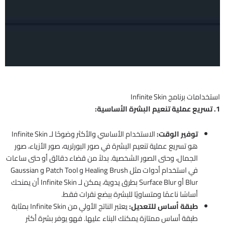
استخدامات برنامج Infinite Skin
1. تسريع عملية تنعيم البشرة الأساسية:
توفير الوقت:
الاستخدام الأساسي والأكثر وضوحًا لـ Infinite Skin
هو تسريع عملية تنعيم البشرة في صور البورتريه، صور الأزياء، صور
الجمال، وحتى الصور الشخصية. بدلاً من قضاء دقائق أو حتى ساعات
في استخدام أدوات مثل Healing Brush و Patch Tool و Gaussian
Blur أو Surface Blur بطرق يدوية، يمكن لـ Infinite Skin أن يمنحك
أساسًا ناعمًا ومتساويًا للبشرة ببضع نقرات فقط.
طبقة أساس للتعديل:
يعتبر الناتج الأولي من Infinite Skin بمثابة
طبقة أساس ممتازة يمكنك البناء عليها. فهو يوفر بشرة أكثر