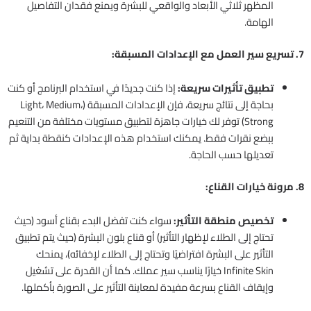
المظهر ثلاثي الأبعاد والواقعي للبشرة ويمنع فقدان التفاصيل
الهامة.
7. تسريع سير العمل مع الإعدادات المسبقة:
تطبيق تأثيرات سريعة:
إذا كنت جديدًا في استخدام البرنامج أو كنت
بحاجة إلى نتائج سريعة، فإن الإعدادات المسبقة (Light، Medium،
Strong) توفر لك خيارات جاهزة لتطبيق مستويات مختلفة من التنعيم
ببضع نقرات فقط. يمكنك استخدام هذه الإعدادات كنقطة بداية ثم
تعديلها حسب الحاجة.
8. مرونة خيارات القناع:
تخصيص منطقة التأثير:
سواء كنت تفضل البدء بقناع أسود (حيث
تحتاج إلى الطلاء لإظهار التأثير) أو قناع بلون البشرة (حيث يتم تطبيق
التأثير على البشرة افتراضيًا وتحتاج إلى الطلاء لإخفائه)، يمنحك
Infinite Skin خيارًا يناسب سير عملك. كما أن القدرة على تشغيل
وإيقاف القناع بسرعة مفيدة لمعاينة التأثير على الصورة بأكملها.