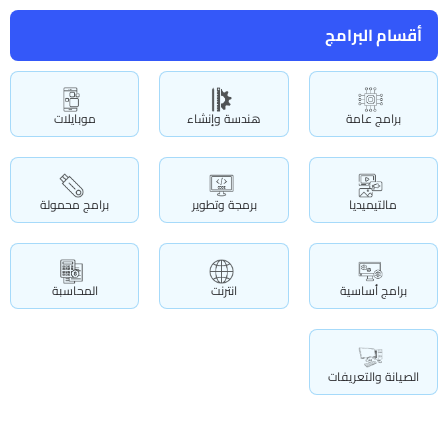
أقسام البرامج
برامج عامة
هندسة وإنشاء
موبايلات
مالتيميديا
برمجة وتطوير
برامج محمولة
برامج أساسية
انترنت
المحاسبة
الصيانة والتعريفات