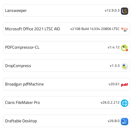
Lansweeper
v12.9.0.3
Microsoft Office 2021 LTSC AIO
v2108 Build 14334.20806 LTSC
PDFCompressor-CL
v1.4.12
DropCompress
v1.3.3
Broadgun pdfMachine
v20.61
Claris FileMaker Pro
v26.0.2.212
Draftable Desktop
v26.8.0