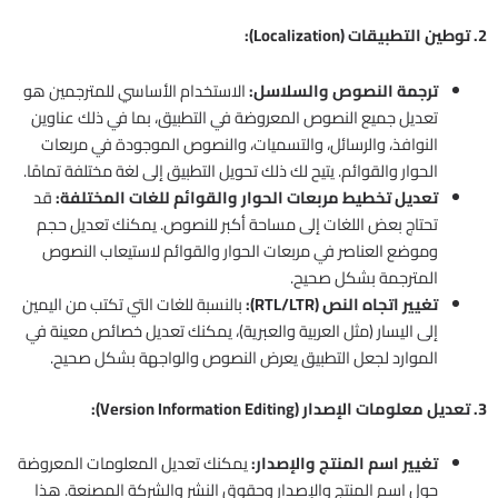
2. توطين التطبيقات (Localization):
ترجمة النصوص والسلاسل:
الاستخدام الأساسي للمترجمين هو
تعديل جميع النصوص المعروضة في التطبيق، بما في ذلك عناوين
النوافذ، والرسائل، والتسميات، والنصوص الموجودة في مربعات
الحوار والقوائم. يتيح لك ذلك تحويل التطبيق إلى لغة مختلفة تمامًا.
تعديل تخطيط مربعات الحوار والقوائم للغات المختلفة:
قد
تحتاج بعض اللغات إلى مساحة أكبر للنصوص. يمكنك تعديل حجم
وموضع العناصر في مربعات الحوار والقوائم لاستيعاب النصوص
المترجمة بشكل صحيح.
تغيير اتجاه النص (RTL/LTR):
بالنسبة للغات التي تكتب من اليمين
إلى اليسار (مثل العربية والعبرية)، يمكنك تعديل خصائص معينة في
الموارد لجعل التطبيق يعرض النصوص والواجهة بشكل صحيح.
3. تعديل معلومات الإصدار (Version Information Editing):
تغيير اسم المنتج والإصدار:
يمكنك تعديل المعلومات المعروضة
حول اسم المنتج والإصدار وحقوق النشر والشركة المصنعة. هذا