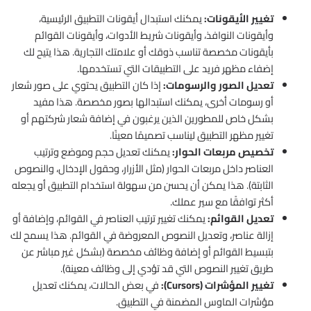
تغيير الأيقونات:
يمكنك استبدال أيقونات التطبيق الرئيسية،
وأيقونات النوافذ، وأيقونات شريط الأدوات، وأيقونات القوائم
بأيقونات مخصصة تناسب ذوقك أو علامتك التجارية. هذا يتيح لك
إضفاء مظهر فريد على التطبيقات التي تستخدمها.
تعديل الصور والرسومات:
إذا كان التطبيق يحتوي على صور شعار
أو رسومات أخرى، يمكنك استبدالها بصور مخصصة. هذا مفيد
بشكل خاص للمطورين الذين يرغبون في إضافة شعار شركتهم أو
تغيير مظهر التطبيق ليناسب تصميمًا معينًا.
تخصيص مربعات الحوار:
يمكنك تعديل حجم وموضع وترتيب
العناصر داخل مربعات الحوار (مثل الأزرار، وحقول الإدخال، والنصوص
الثابتة). هذا يمكن أن يحسن من سهولة استخدام التطبيق أو يجعله
أكثر توافقًا مع سير عملك.
تعديل القوائم:
يمكنك تغيير ترتيب العناصر في القوائم، وإضافة أو
إزالة عناصر، وتعديل النصوص المعروضة في القوائم. هذا يسمح لك
بتبسيط القوائم أو إضافة وظائف مخصصة (بشكل غير مباشر عن
طريق تغيير النصوص التي قد تؤدي إلى وظائف معينة).
تغيير المؤشرات (Cursors):
في بعض الحالات، يمكنك تعديل
مؤشرات الماوس المضمنة في التطبيق.