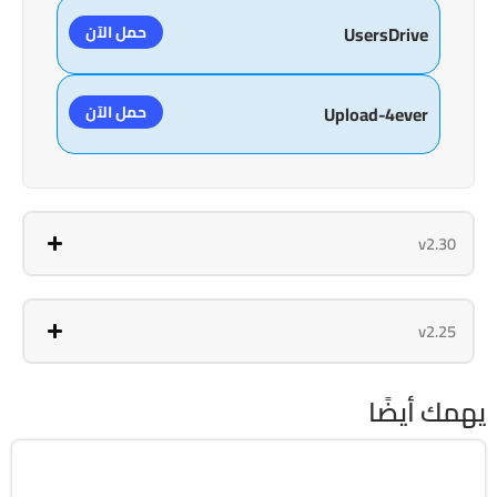
حمل الآن
UsersDrive
حمل الآن
Upload-4ever
v2.30
v2.25
يهمك أيضًا
برمجة وتطوير