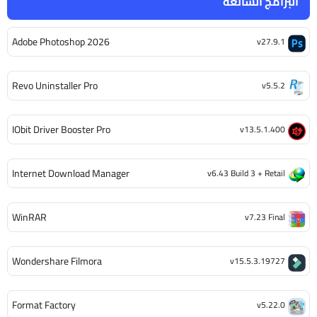
البرامج الشائعة
Adobe Photoshop 2026
v27.9.1
Revo Uninstaller Pro
v5.5.2
IObit Driver Booster Pro
v13.5.1.400
Internet Download Manager
v6.43 Build 3 + Retail
WinRAR
v7.23 Final
Wondershare Filmora
v15.5.3.19727
Format Factory
v5.22.0