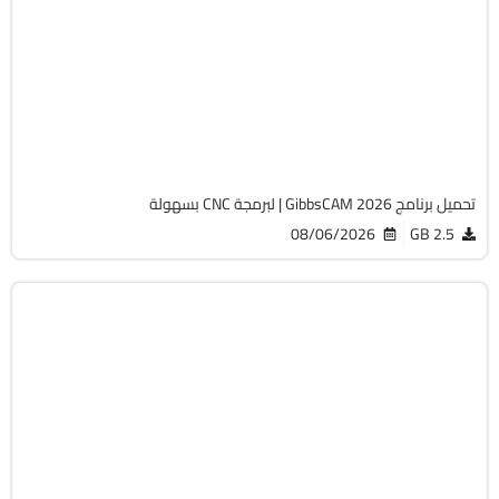
64-Bit
v26.1.15.0
Cracked
1829
تحميل برنامج GibbsCAM 2026 | لبرمجة CNC بسهولة
08/06/2026
2.5 GB
برمجة وتطوير
64-Bit
v18.8.2
Cracked
16724