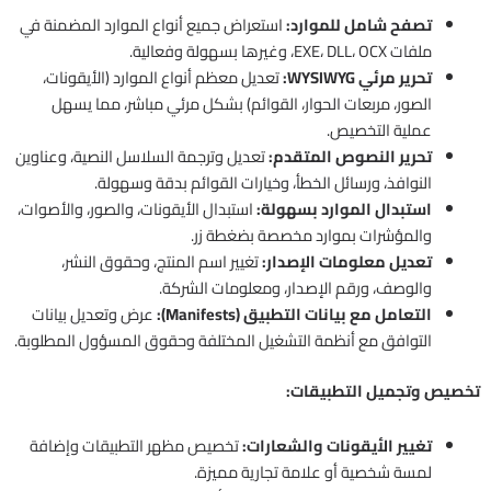
تصفح شامل للموارد:
استعراض جميع أنواع الموارد المضمنة في
ملفات EXE، DLL، OCX، وغيرها بسهولة وفعالية.
تحرير مرئي WYSIWYG:
تعديل معظم أنواع الموارد (الأيقونات،
الصور، مربعات الحوار، القوائم) بشكل مرئي مباشر، مما يسهل
عملية التخصيص.
تحرير النصوص المتقدم:
تعديل وترجمة السلاسل النصية، وعناوين
النوافذ، ورسائل الخطأ، وخيارات القوائم بدقة وسهولة.
استبدال الموارد بسهولة:
استبدال الأيقونات، والصور، والأصوات،
والمؤشرات بموارد مخصصة بضغطة زر.
تعديل معلومات الإصدار:
تغيير اسم المنتج، وحقوق النشر،
والوصف، ورقم الإصدار، ومعلومات الشركة.
التعامل مع بيانات التطبيق (Manifests):
عرض وتعديل بيانات
التوافق مع أنظمة التشغيل المختلفة وحقوق المسؤول المطلوبة.
تخصيص وتجميل التطبيقات:
تغيير الأيقونات والشعارات:
تخصيص مظهر التطبيقات وإضافة
لمسة شخصية أو علامة تجارية مميزة.