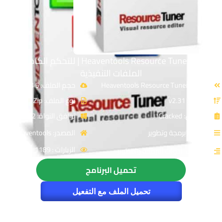
برنامج Heaventools Resource Tuner | للتحكم الكامل فى
الملفات التنفيذية
الاسم: Heaventools Resource Tuner
حجم الملف: 5 MB
الإصدار: v2.31
نوع الملف: Zip
الترخيص: Cracked
توافق النواة: 32 & 64-Bit
القسم: برمجة وتطوير
المصدر: heaventools
الزيارات : 1189
التصنيف: أدوات البرمجة والتطوير
تحميل البرنامج
تحميل الملف مع التفعيل