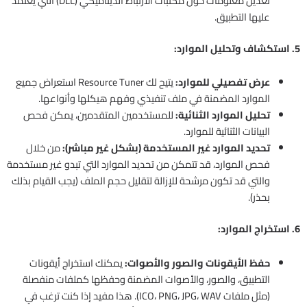
تعديل معلومات حول مكتبات الارتباط الديناميكي (DLL) التي يعتمد
عليها التطبيق.
5. استكشاف وتحليل الموارد:
عرض تفصيلي للموارد:
يتيح لك Resource Tuner استعراض جميع
الموارد المضمنة في ملف تنفيذي وفهم هيكلها وأنواعها.
تحليل الموارد الثنائية:
للمستخدمين المتقدمين، يمكن فحص
البيانات الثنائية للموارد.
تحديد الموارد غير المستخدمة (بشكل غير مباشر):
من خلال
فحص الموارد، قد تتمكن من تحديد الموارد التي تبدو غير مستخدمة
والتي قد تكون مرشحة للإزالة لتقليل حجم الملف (يجب القيام بذلك
بحذر).
6. استخراج الموارد:
حفظ الأيقونات والصور والأصوات:
يمكنك استخراج أيقونات
التطبيق، والصور، والأصوات المضمنة وحفظها كملفات منفصلة
(مثل ملفات ICO، PNG، JPG، WAV). هذا مفيد إذا كنت ترغب في