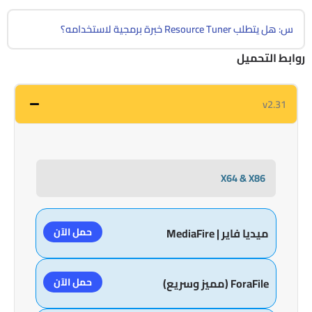
س: هل يتطلب Resource Tuner خبرة برمجية لاستخدامه؟
روابط التحميل
v2.31
X64 & X86
حمل الآن
ميديا فاير | MediaFire
حمل الآن
ForaFile (مميز وسريع)