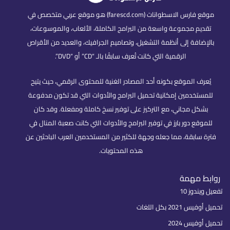
موقع فارس الاسطوانات (farescd.com) هو موقع عربي متخصص في
تقديم مجموعة واسعة من البرامج الكاملة، الألعاب، والموسوعات،
بالإضافة إلى أنظمة التشغيل، وتصاميم الجرافيك، والعديد من الأقراص
الرقمية التي كانت تُعرف سابقًا بالـ “CD” أو “DVD”.
يُعرف الموقع بكونه أحد المصادر الغنية للمحتوى الرقمي، حيث يتيح
للمستخدمين إمكانية تحميل البرامج والأدوات التي قد تكون مدفوعة
بشكل مجاني، مع التركيز على توفير نسخ كاملة ومفعلة. وقد كان
للموقع دور بارز في توفير البرامج والأدوات التي كانت صعبة المنال في
فترة سابقة، مما جعله وجهة للكثير من المستخدمين العرب الباحثين عن
هذه المحتويات.
روابط مهمة
تفعيل ويندوز 10
تحميل أوفيس 2021 بكل اللغات
تحميل أوفيس 2024