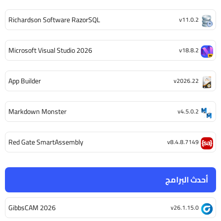
Richardson Software RazorSQL
v11.0.2
Microsoft Visual Studio 2026
v18.8.2
App Builder
v2026.22
Markdown Monster
v4.5.0.2
Red Gate SmartAssembly
v8.4.8.7149
أحدث البرامج
GibbsCAM 2026
v26.1.15.0