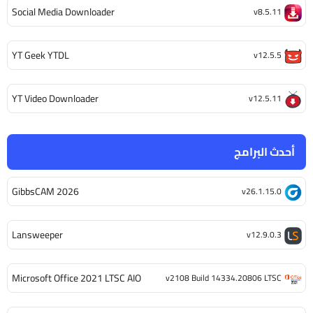
Social Media Downloader
v8.5.11
YT Geek YTDL
v12.5.5
YT Video Downloader
v12.5.11
أحدث البرامج
GibbsCAM 2026
v26.1.15.0
Lansweeper
v12.9.0.3
Microsoft Office 2021 LTSC AIO
v2108 Build 14334.20806 LTSC