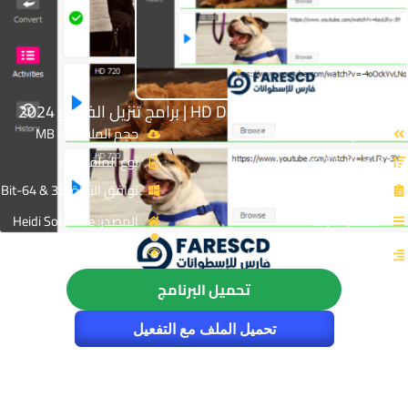
تحميل برنامج HD Downloader | برامج تنزيل الفيديو 2024
الاسم: HD Downloader
حجم الملف: 45 MB
الإصدار: v6.7.5
نوع الملف: Zip
الترخيص: Cracked
توافق النواة: 32 & 64-Bit
القسم: انترنت
المصدر: Heidi Software
الزيارات : 3267
التصنيف: تحميل الفيديوهات
تحميل البرنامج
تحميل الملف مع التفعيل