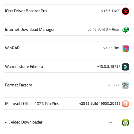
IObit Driver Booster Pro
v13.5.1.400
Internet Download Manager
v6.43 Build 3 + Retail
WinRAR
v7.23 Final
Wondershare Filmora
v15.5.3.19727
Format Factory
v5.22.0
Microsoft Office 2024 Pro Plus
v2512 Build 19530.20138
4K Video Downloader
v4.33.5