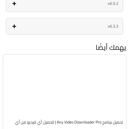
v6.5.2
v6.3.3
يهمك أيضًا
انترنت
64-Bit
v10.4.9
Cracked
6055
تحميل برنامج Any Video Downloader Pro | لتحميل أي فيديو من أي