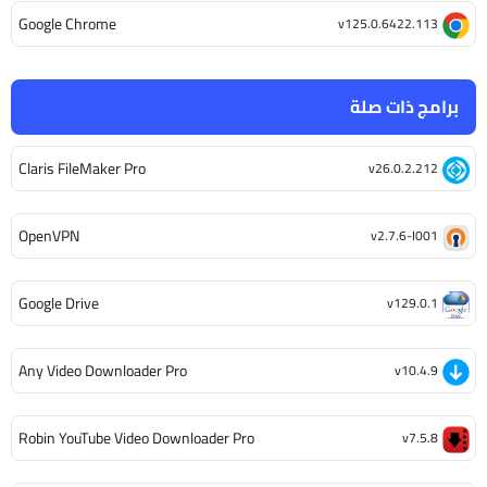
Google Chrome
v125.0.6422.113
برامج ذات صلة
Claris FileMaker Pro
v26.0.2.212
OpenVPN
v2.7.6-I001
Google Drive
v129.0.1
Any Video Downloader Pro
v10.4.9
Robin YouTube Video Downloader Pro
v7.5.8