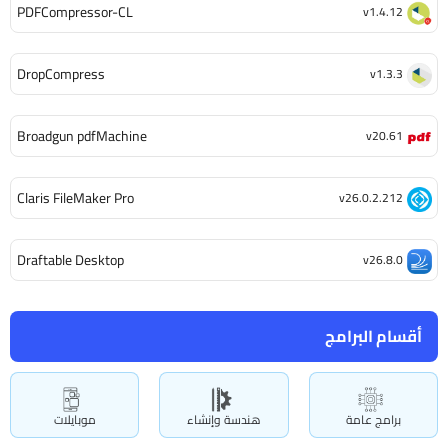
PDFCompressor-CL
v1.4.12
DropCompress
v1.3.3
Broadgun pdfMachine
v20.61
Claris FileMaker Pro
v26.0.2.212
Draftable Desktop
v26.8.0
أقسام البرامج
برامج عامة
هندسة وإنشاء
موبايلات