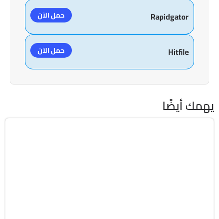
حمل الآن
Rapidgator
حمل الآن
Hitfile
يهمك أيضًا
التصميم والجرافيك
32 & 64-Bit
v1.4.7
Cracked
5331