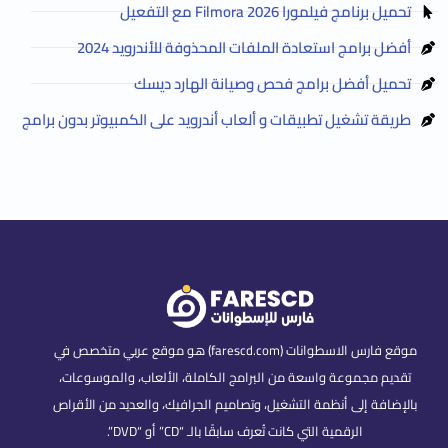
تحميل برنامج فيلمورا Filmora 2026 مع التفعيل
أفضل برامج استعادة الملفات المحذوفة للأندرويد 2024
تحميل أفضل برامج فحص وصيانة الهارد ديسك
طريقة تشغيل تطبيقات و ألعاب أندرويد على الكمبيوتر بدون برامج
موقع فارس الاسطوانات (farescd.com) هو موقع عربي متخصص في
تقديم مجموعة واسعة من البرامج الكاملة، الألعاب، والموسوعات،
بالإضافة إلى أنظمة التشغيل، وتصاميم الجرافيك، والعديد من الأقراص
الرقمية التي كانت تُعرف سابقًا بالـ “CD” أو “DVD”.