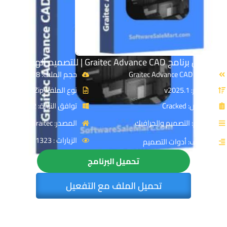
تحميل برنامج Graitec Advance CAD | للتصميم الهندسي
الاسم: Graitec Advance CAD
حجم الملف: 1.28 GB
الإصدار: v2025.1
نوع الملف: Zip
الترخيص: Cracked
توافق النواة: 32 & 64-Bit
القسم: التصميم والجرافيك
المصدر: Graitec
الزيارات : 1323
التصنيف: أدوات التصميم
تحميل البرنامج
تحميل الملف مع التفعيل