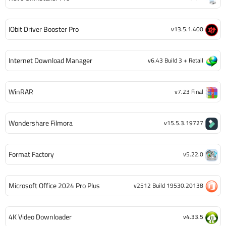
IObit Driver Booster Pro
v13.5.1.400
Internet Download Manager
v6.43 Build 3 + Retail
WinRAR
v7.23 Final
Wondershare Filmora
v15.5.3.19727
Format Factory
v5.22.0
Microsoft Office 2024 Pro Plus
v2512 Build 19530.20138
4K Video Downloader
v4.33.5