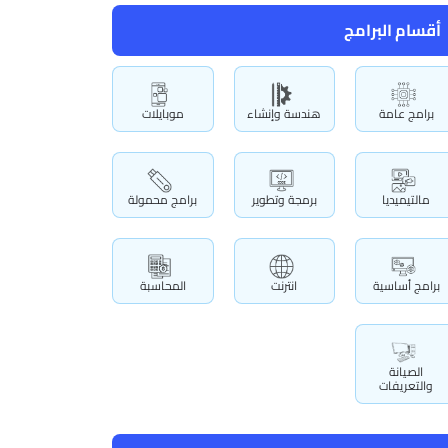
أقسام البرامج
برامج عامة
هندسة وإنشاء
موبايلات
مالتيميديا
برمجة وتطوير
برامج محمولة
برامج أساسية
انترنت
المحاسبة
الصيانة
والتعريفات