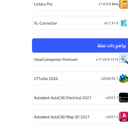
Listary Pro
v7.0.0.9 Beta
XL-Connector
v3.7.31.0
برامج ذات صلة
ViewCompanion Premium
v17.20.0.1210
CFTurbo 2026
v2026 R2.1
Autodesk AutoCAD Electrical 2027
v2027.1
Autodesk AutoCAD Map 3D 2027
v2027.2