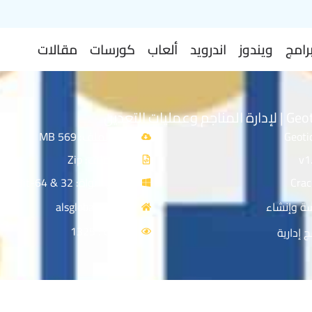
رامج
ويندوز
اندرويد
ألعاب
كورسات
مقالات
حجم الملف: 569 MB
نوع الملف: Zip
توافق النواة: 32 & 64-Bit
ة وإنشاء
المصدر: alsglobal
الزيارات : 1325
 إدارية