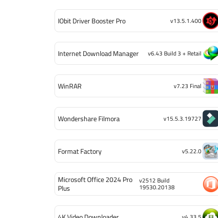
IObit Driver Booster Pro
v13.5.1.400
Internet Download Manager
v6.43 Build 3 + Retail
WinRAR
v7.23 Final
Wondershare Filmora
v15.5.3.19727
Format Factory
v5.22.0
Microsoft Office 2024 Pro
v2512 Build
19530.20138
Plus
4K Video Downloader
v4.33.5