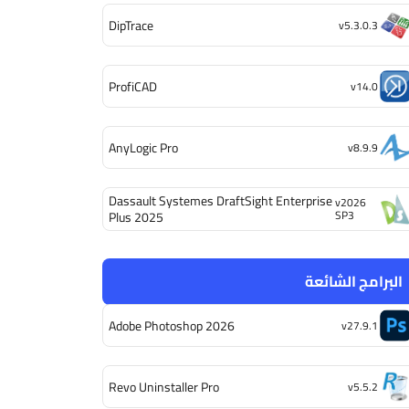
DipTrace
v5.3.0.3
ProfiCAD
v14.0
AnyLogic Pro
v8.9.9
Dassault Systemes DraftSight Enterprise
v2026
SP3
Plus 2025
البرامج الشائعة
Adobe Photoshop 2026
v27.9.1
Revo Uninstaller Pro
v5.5.2