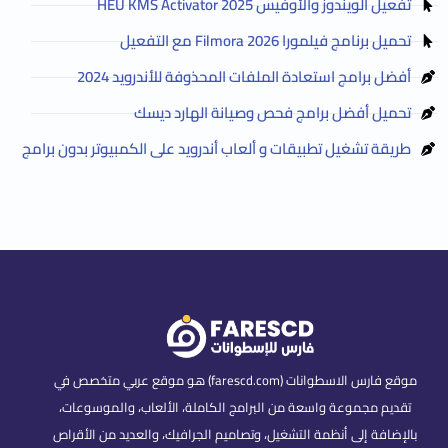
تفعيل الويندوز والأوفيس HEU KMS Activator 2025
تحميل برنامج فيلمورا Filmora 2026 مع التفعيل
أفضل برامج استعادة الملفات المحذوفة للأندرويد 2024
تحميل أفضل برامج فحص وصيانة الهارد ديسك
طريقة تشغيل تطبيقات و ألعاب أندرويد على الكمبيوتر بدون برامج
موقع فارس الاسطوانات (farescd.com) هو موقع عربي متخصص في
تقديم مجموعة واسعة من البرامج الكاملة، الألعاب، والموسوعات،
بالإضافة إلى أنظمة التشغيل، وتصاميم الجرافيك، والعديد من الأقراص