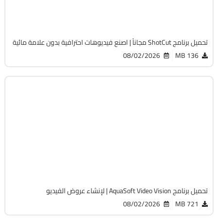
Free
8041
تحميل برنامج ShotCut مجاناً | اصنع فيديوهات احترافية بدون علامة مائية
08/02/2026
136 MB
مالتيميديا
64-Bit
v17.2.05
Cracked
1524
تحميل برنامج AquaSoft Video Vision | لإنشاء عروض الفيديو
08/02/2026
721 MB