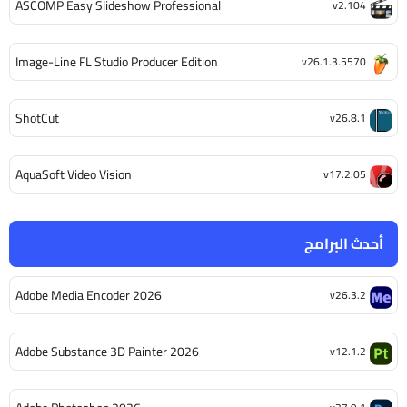
ASCOMP Easy Slideshow Professional
v2.104
Image-Line FL Studio Producer Edition
v26.1.3.5570
ShotCut
v26.8.1
AquaSoft Video Vision
v17.2.05
أحدث البرامج
Adobe Media Encoder 2026
v26.3.2
Adobe Substance 3D Painter 2026
v12.1.2