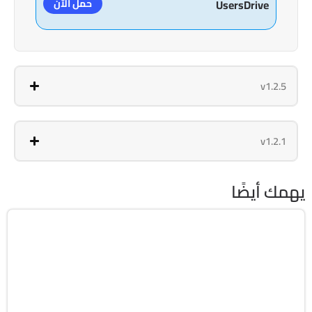
حمل الآن
UsersDrive
v1.2.5
v1.2.1
يهمك أيضًا
مالتيميديا
64-Bit
v26.8.1