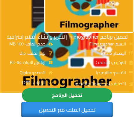
تحميل برنامج Filmographer | لتحرير وإنشاء أفلام إحترافية
الاسم: Filmographer
حجم الملف: 100 MB
الإصدار: v1.2.6
نوع الملف: Zip
الترخيص: Cracked
توافق النواة: 64-Bit
القسم: مالتيميديا
المصدر: Qiplex
الزيارات : 1252
التصنيف: تحرير ومونتاج الفيديو
تحميل البرنامج
تحميل الملف مع التفعيل