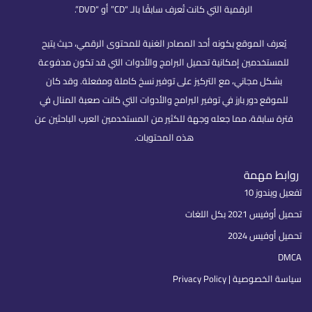
الرقمية التي كانت تُعرف سابقًا بالـ “CD” أو “DVD”.
يُعرف الموقع بكونه أحد المصادر الغنية للمحتوى الرقمي، حيث يتيح
للمستخدمين إمكانية تحميل البرامج والأدوات التي قد تكون مدفوعة
بشكل مجاني، مع التركيز على توفير نسخ كاملة ومفعلة. وقد كان
للموقع دور بارز في توفير البرامج والأدوات التي كانت صعبة المنال في
فترة سابقة، مما جعله وجهة للكثير من المستخدمين العرب الباحثين عن
هذه المحتويات.
روابط مهمة
تفعيل ويندوز 10
تحميل أوفيس 2021 بكل اللغات
تحميل أوفيس 2024
DMCA
سياسة الخصوصية | Privacy Policy