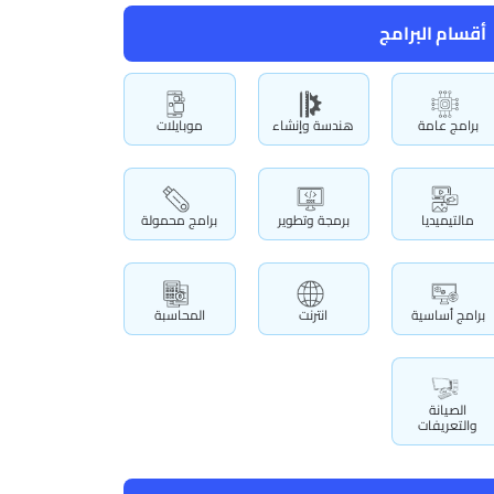
أقسام البرامج
برامج عامة
هندسة وإنشاء
موبايلات
مالتيميديا
برمجة وتطوير
برامج محمولة
برامج أساسية
انترنت
المحاسبة
الصيانة
والتعريفات