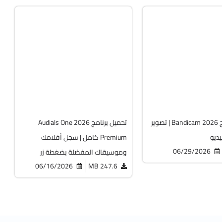
ديا
مالتيميديا
64-Bit
v2026.1.23
v8.3.
Cracked
Cr
3795
تحميل برنامج Bandicam 2026 | تصوير
تحميل برنامج Audials One 2026
يديو
Premium كامل | سجل أفلامك
06/29/2026
وموسيقاك المفضلة بضغطة زر
06/16/2026
247.6 MB