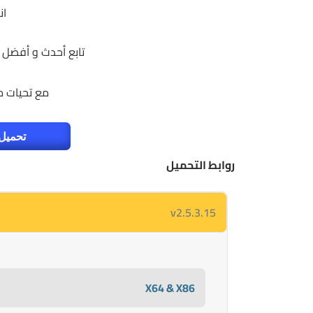
ان
تابع أحدث و أفضل 
مع تحيات 
تحميل 
روابط التحميل
v2.5.3.15
X64 & X86