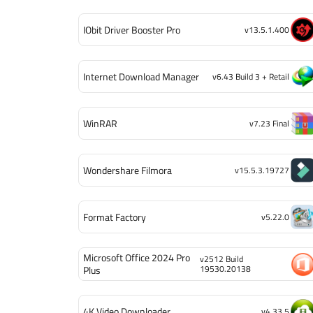
IObit Driver Booster Pro
v13.5.1.400
Internet Download Manager
v6.43 Build 3 + Retail
WinRAR
v7.23 Final
Wondershare Filmora
v15.5.3.19727
Format Factory
v5.22.0
Microsoft Office 2024 Pro
v2512 Build
19530.20138
Plus
4K Video Downloader
v4.33.5