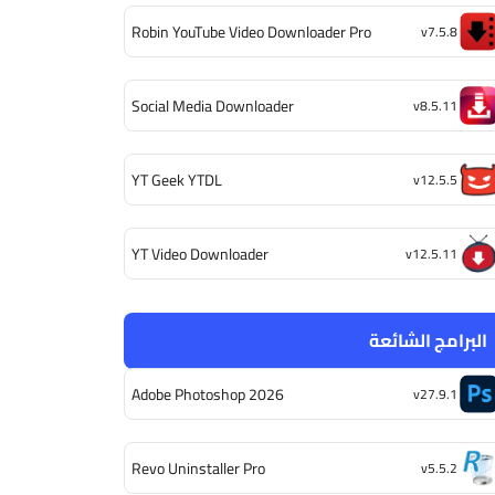
Robin YouTube Video Downloader Pro
v7.5.8
Social Media Downloader
v8.5.11
YT Geek YTDL
v12.5.5
YT Video Downloader
v12.5.11
البرامج الشائعة
Adobe Photoshop 2026
v27.9.1
Revo Uninstaller Pro
v5.5.2