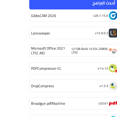
أحدث البرامج
GibbsCAM 2026
v26.1.15.0
Lansweeper
v12.9.0.3
Microsoft Office 2021
v2108 Build 14334.20806
LTSC
LTSC AIO
PDFCompressor-CL
v1.4.12
DropCompress
v1.3.3
Broadgun pdfMachine
v20.61