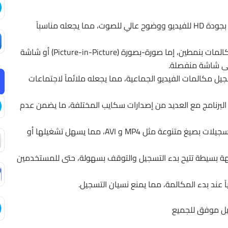
: يتيح تسجيل المكالمات بجودة HD للفيديو ووضوح عالي للصوت، مما يجعله مناسباً
: يمكن تسجيل المكالمات بنمطين، إما صورة-بصورة (Picture-in-Picture) أو شاشة
لى شاشة منفصلة.
يل مكالمات الفيديو الجماعية، مما يجعله ملائماً لاجتماعات
البرنامج مع العديد من إصدارات سكايب المختلفة، ما يضمن عدم
: يتيح حفظ التسجيلات بصيغ متنوعة مثل MP4 و AVI، مما يسهل تشغيلها أو
واجهة بسيطة تتيح بدء التسجيل والتوقف بسهولة، حتى للمستخدمين
ياً عند بدء المكالمة، مما يمنع نسيان التسجيل.
ل موفق للجميع