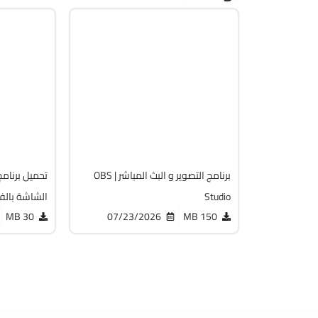
انترنت
مالتيمي
64-Bit
64-Bit
1.2537
v32.2.0
acked
Free
7773
6828
برنامج التصوير و البث المباشر | OBS
Studio
الشاشة بالف
30 MB
07/23/2026
150 MB