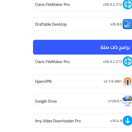
Claris FileMaker Pro
v26.0.2.212
Draftable Desktop
v26.8.0
برامج ذات صلة
Claris FileMaker Pro
v26.0.2.212
OpenVPN
v2.7.6-I001
Google Drive
v129.0.1
Any Video Downloader Pro
v10.4.9