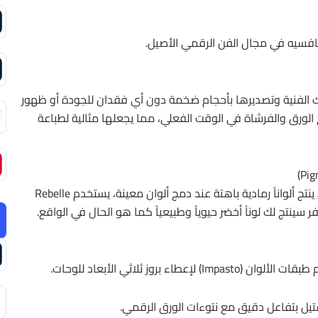
زة الحصرية في إصدار Pro تكبير لوحتك الفنية وتصديرها بأحجام ضخمة دون أي فقدان للجودة أو ظهور
ج الورق والفرشاة في الوقت الفعلي، مما يجعلها مثالية لطباعة
بدلاً من خلط الألوان بنظام RGB الرقمي المعتاد الذي ينتج ألواناً رمادية باهتة عند دمج ألوان معينة، يستخدم Rebelle
I) لإعطاء بروز ثلاثي الأبعاد للوحات.
تيل بتفاعل دقيق مع نتوءات الورق الرقمي.