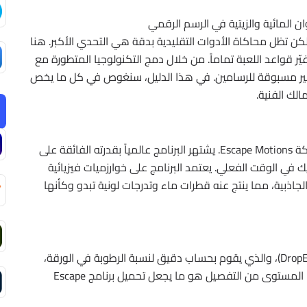
لكن تظل محاكاة الأدوات التقليدية بدقة هي التحدي الأكبر. هنا
غيّر قواعد اللعبة تماماً. من خلال دمج التكنولوجيا المتطورة مع
ية غير مسبوقة للرسامين. في هذا الدليل، سنغوص في كل ما يخص
لك الفنية.
هو برنامج رسم رقمي احترافي تم تطويره بواسطة شركة Escape Motions. يشتهر البرنامج عالمياً بقدرته الفائقة على
ليك في الوقت الفعلي. يعتمد البرنامج على خوارزميات فيزيائية
اذبية، مما ينتج عنه قطرات ماء وتدرجات لونية تبدو وكأنها
يعتمد البرنامج على نظام محاكاة فريد يسمى (DropEngine)، والذي يقوم بحساب دقيق لنسبة الرطوبة في الورقة،
وكمية الماء في الفرشاة، وسرعة جفاف الألوان. هذا المستوى من التفصيل هو ما يجعل تحميل برنامج Escape