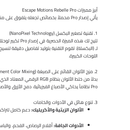
أبرز مميزات Escape Motions Rebelle Pro
يأتي إصدار Pro محملاً بخصائص تجعله يتفوق على منافسيه في مجال الفن الرقمي الأصيل.
1. تقنية تصغير البكسل (NanoPixel Technology)
تتيح لك هذه المي
لـ (البكسلة). تقوم التقنية بتوليد تفاصيل دقيقة لنسي
اللوحات الكبيرة.
2. مزج الألوان القائم على الصبغة (Pigment Color Mixing)
Pro نظاماً يحاكي الأصباغ الفيزيائية. دمج الأزرق والأصفر سينتج لك لوناً أخضر حيوياً وطبيعياً كما هو الحال في الواقع.
3. تنوع هائل في الأدوات والخامات
الألوان الزيتية والأكريليك:
دعم كامل لتراكم طبقات الألوان (mpasto
الأدوات الجافة:
أقلام الرصاص، الفحم، والباس