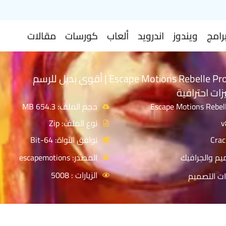
رامج
ويندوز
اندرويد
ألعاب
كورسات
مقالات
تحميل برنامج Escape Motions Rebelle Pro | أقوى بديل للرسم
ات احترافية
حجم الملف: 654.3 MB
نوع الملف: Zip
توافق النواة: 64-Bit
يم والجرافيك
المصدر: escapemotions
الزيارات : 5008
ات التصميم