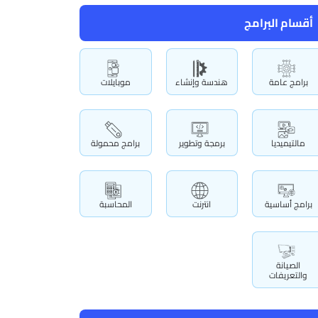
أقسام البرامج
برامج عامة
هندسة وإنشاء
موبايلات
مالتيميديا
برمجة وتطوير
برامج محمولة
برامج أساسية
انترنت
المحاسبة
الصيانة
والتعريفات