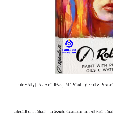
 برنامج Escape Motions Rebelle Pro وتثبيته، يمكنك البدء في استكشاف إمكانياته من خلال الخطوات
لورق. يتميز البرنامج بمجموعة واسعة من الأوراق ذات النتوءات