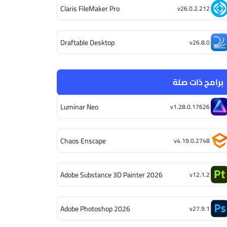
Claris FileMaker Pro
v26.0.2.212
Draftable Desktop
v26.8.0
برامج ذات صلة
Luminar Neo
v1.28.0.17626
Chaos Enscape
v4.19.0.2748
Adobe Substance 3D Painter 2026
v12.1.2
Adobe Photoshop 2026
v27.9.1