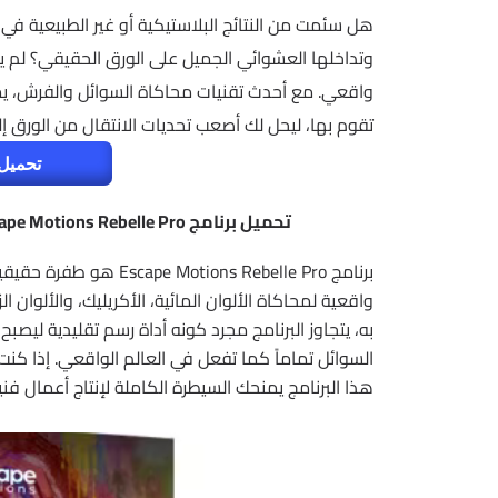
هل سئمت من النتائج البلاستيكية أو غير الطبيعية في
وتداخلها العشوائي الجميل على الورق الحقيقي؟ لم 
واقعي. مع أحدث تقنيات محاكاة السوائل والفرش، 
تقوم بها، ليحل لك أصعب تحديات الانتقال من الورق إ
تحميل 
تحميل برنامج Escape Motions Rebelle Pro | أقوى بديل للرسم التقليدي بمميزات احترافية
برنامج ions Rebelle Pro
واقعية لمحاكاة الألوان المائية، الأكريليك، والألوا
به، يتجاوز البرنامج مجرد كونه أداة رسم تقليدية ليصب
السوائل تماماً كما تفعل في العالم الواقعي. إذا كنت 
هذا البرنامج يمنحك السيطرة الكاملة لإنتاج أعمال فني