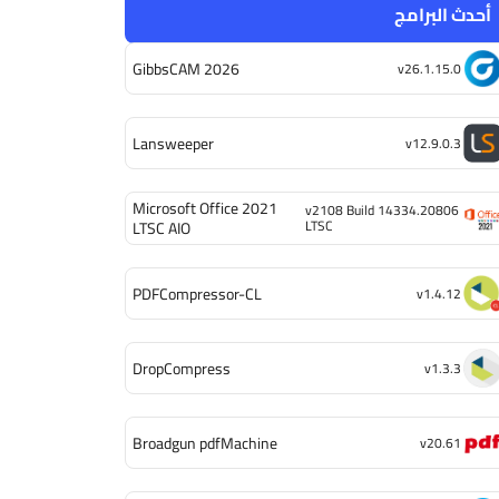
أحدث البرامج
GibbsCAM 2026
v26.1.15.0
Lansweeper
v12.9.0.3
Microsoft Office 2021
v2108 Build 14334.20806
LTSC
LTSC AIO
PDFCompressor-CL
v1.4.12
DropCompress
v1.3.3
Broadgun pdfMachine
v20.61