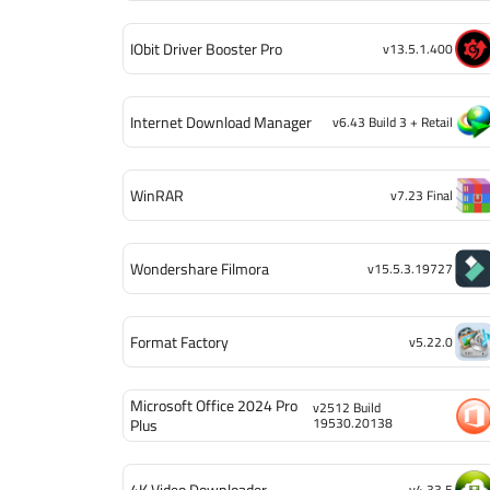
IObit Driver Booster Pro
v13.5.1.400
Internet Download Manager
v6.43 Build 3 + Retail
WinRAR
v7.23 Final
Wondershare Filmora
v15.5.3.19727
Format Factory
v5.22.0
Microsoft Office 2024 Pro
v2512 Build
19530.20138
Plus
4K Video Downloader
v4.33.5