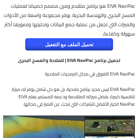
EIVA NaviPac هو برنامج متقدم ومرن مصمم خصيصًا لعمليات
المسح البحري والهندسة البحرية. يوفر مجموعة واسعة من الأدوات
والميزات التي تجعل من عملية جمع البيانات وتحليلها وتصورها أكثر
سهولة وكفاءة.
تحميل الملف مع التفعيل
تحميل برنامج EIVA NaviPac | للملاحة والمسح البحرى
EIVA NaviPac التفوق في مجال البرمجيات الملاحية
EIVA NaviPac ليس مجرد برنامج ملاحية، بل هو حل شامل يوفر لك ميزة
تنافسية كبيرة. بفضل ميزاته المتقدمة ودعمه المستمر، يعتبر EIVA
NaviPac الخيار الأفضل للشركات التي تبحث عن التميز في مجالها.