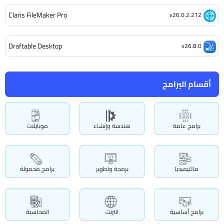
Claris FileMaker Pro
v26.0.2.212
Draftable Desktop
v26.8.0
أقسام البرامج
برامج عامة
هندسة وإنشاء
موبايلات
مالتيميديا
برمجة وتطوير
برامج محمولة
برامج أساسية
انترنت
المحاسبة