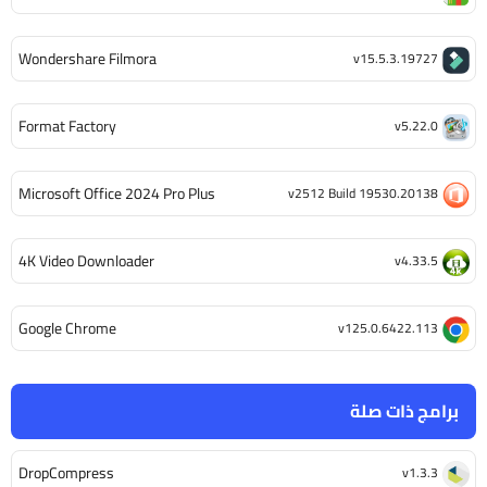
Wondershare Filmora
v15.5.3.19727
Format Factory
v5.22.0
Microsoft Office 2024 Pro Plus
v2512 Build 19530.20138
4K Video Downloader
v4.33.5
Google Chrome
v125.0.6422.113
برامج ذات صلة
DropCompress
v1.3.3