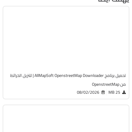
انترنت
32 & 64-Bit
v6.628
Cracked
741
تحميل برنامج AllMapSoft OpenstreetMap Downloader | لتنزيل الخرائط
من OpenstreetMap
08/02/2026
25 MB
انترنت
32 & 64-Bit