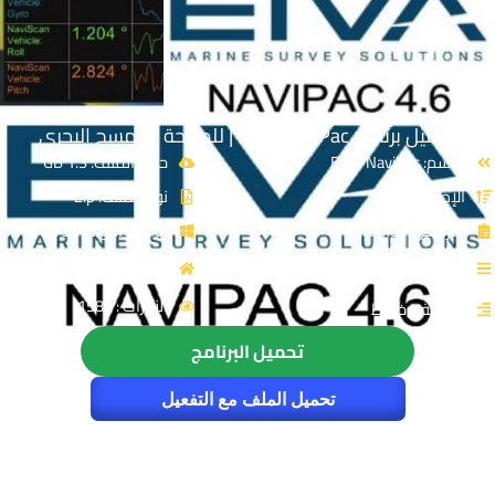
تحميل برنامج EIVA NaviPac | للملاحة والمسح البحرى
الاسم: EIVA NaviPac
حجم الملف: 1.3 GB
الإصدار: v4.13
نوع الملف: Zip
الترخيص: Cracked
توافق النواة: 32 & 64-Bit
القسم: برامج عامة
المصدر: EIVA
الزيارات : 1580
التصنيف: خرائط
تحميل البرنامج
تحميل الملف مع التفعيل