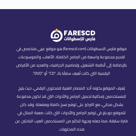
موقع فارس الاسطوانات (farescd.com) هو موقع عربي متخصص في
تقديم مجموعة واسعة من البرامج الكاملة، الألعاب، والموسوعات،
بالإضافة إلى أنظمة التشغيل، وتصاميم الجرافيك، والعديد من الأقراص
الرقمية التي كانت تُعرف سابقًا بالـ “CD” أو “DVD”.
يُعرف الموقع بكونه أحد المصادر الغنية للمحتوى الرقمي، حيث يتيح
للمستخدمين إمكانية تحميل البرامج والأدوات التي قد تكون مدفوعة
بشكل مجاني، مع التركيز على توفير نسخ كاملة ومفعلة. وقد كان
للموقع دور بارز في توفير البرامج والأدوات التي كانت صعبة المنال في
فترة سابقة، مما جعله وجهة للكثير من المستخدمين العرب الباحثين عن
هذه المحتويات.