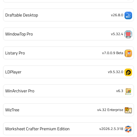
Draftable Desktop
v26.8.0
WindowTop Pro
v5.32.4
Listary Pro
v7.0.0.9 Beta
LDPlayer
v9.5.32.0
WinArchiver Pro
v6.3
WizTree
v4.32 Enterprise
Worksheet Crafter Premium Edition
v2026.2.5.318