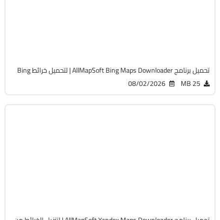
v7.537
Free
699
تحميل برنامج AllMapSoft Bing Maps Downloader | لتحميل خرائط Bing
08/02/2026
25 MB
انترنت
32 & 64-Bit
v5.834
Cracked
689
تحميل برنامج AllMapSoft Yandex Maps Downloader | لتنزيل الخرائط من