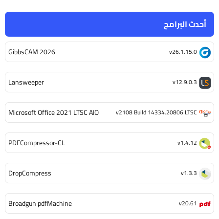
أحدث البرامج
GibbsCAM 2026
v26.1.15.0
Lansweeper
v12.9.0.3
Microsoft Office 2021 LTSC AIO
v2108 Build 14334.20806 LTSC
PDFCompressor-CL
v1.4.12
DropCompress
v1.3.3
Broadgun pdfMachine
v20.61