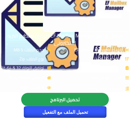
تحميل برنامج EF Mailbox Manager | لإدارة وتنظيم البريد
الالكترونى
الاسم: EF Mailbox Manager
حجم الملف: 5 MB
الإصدار: v26.08
نوع الملف: Zip
الترخيص: Cracked
توافق النواة: 32 & 64-Bit
القسم: برامج عامة
المصدر: EF software
الزيارات : 1605
التصنيف: برامج إدارية
تحميل البرنامج
تحميل الملف مع التفعيل