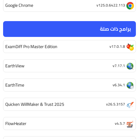
Google Chrome
v125.0.6422.113
برامج ذات صلة
ExamDiff Pro Master Edition
v17.0.1.8
EarthView
v7.17.1
EarthTime
v6.34.1
Quicken WillMaker & Trust 2025
v26.5.3157
FlowHeater
v4.5.7