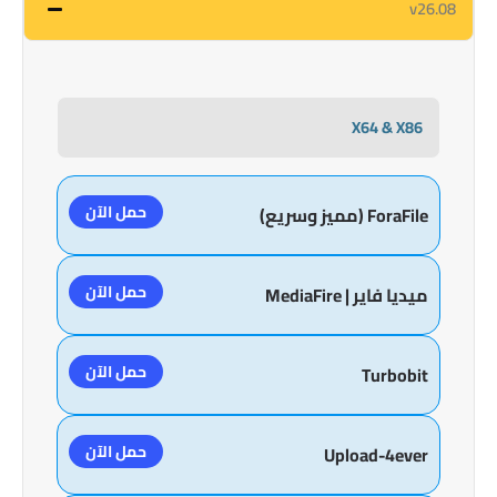
v26.08
X64 & X86
حمل الآن
ForaFile (مميز وسريع)
حمل الآن
ميديا فاير | MediaFire
حمل الآن
Turbobit
حمل الآن
Upload-4ever