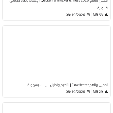
تحميل برنامج Quicken WillMaker & Trust 2026 | لإنشاء وصايا ووثائق
قانونية
08/10/2026
53 MB
برامج عامة
32 & 64-Bit
v4.5.7
Cracked
1680
تحميل برنامج FlowHeater | لتنظيم وتحليل البيانات بسهولة
08/10/2026
29 MB