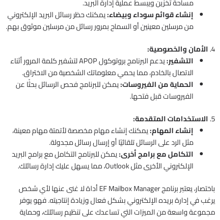
مساحة تخزين ويبسط عملية إدارة البريد.
إنشاء قوائم سوداء وبيضاء:
يمكنك حظر رسائل البريد الإلكتروني
من مرسلين معينين أو السماح بمرور رسائل من مرسلين موثوق بهم.
4.
الأمان والخصوصية:
التشفير:
يدعم البرنامج بروتوكول APOP لتشفير كلمة المرور أثناء
الاتصال بالخادم، مما يحمي معلوماتك الشخصية من الاختراق.
الحماية من الفيروسات:
يمكن للبرنامج فحص الرسائل بحثًا عن
الفيروسات قبل فتحها.
5.
الاستخدامات المتقدمة:
إنشاء المهام:
يمكنك إنشاء مهام مخصصة لأتمتة مهام معينة،
مثل الرد على الرسائل تلقائيًا أو إرسال رسائل مجدولة.
التكامل مع برامج أخرى:
يمكن للبرنامج التكامل مع برامج البريد
الإلكتروني الأخرى مثل Outlook، مما يسهل عليك إدارة رسائلك.
باختصار، يعتبر برنامج EF Mailbox Manager أداة لا غنى عنها لأي شخص
يرغب في إدارة بريده الإلكتروني بشكل فعال وزيادة إنتاجيته. فهو يوفر
مجموعة واسعة من الميزات التي تساعدك على تنظيم رسائلك، وحماية