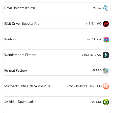
Revo Uninstaller Pro
v5.5.2
IObit Driver Booster Pro
v13.5.1.400
WinRAR
v7.23 Final
Wondershare Filmora
v15.5.3.19727
Format Factory
v5.22.0
Microsoft Office 2024 Pro Plus
v2512 Build 19530.20138
4K Video Downloader
v4.33.5