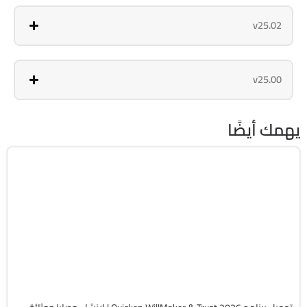
v25.02
v25.00
يهمك أيضًا
برامج عامة
32 & 64-Bit
v26.5.3157
Cracked
1689