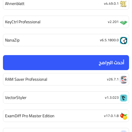
Ahnenblatt
v4.49.0.1
KeyCtrl Professional
v2.201
NanaZip
v6.5.1800.0
أحدث البرامج
RAM Saver Professional
v26.7.1
VectorStyler
v1.3.023
ExamDiff Pro Master Edition
v17.0.1.8