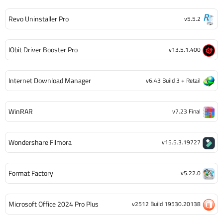
Revo Uninstaller Pro
v5.5.2
IObit Driver Booster Pro
v13.5.1.400
Internet Download Manager
v6.43 Build 3 + Retail
WinRAR
v7.23 Final
Wondershare Filmora
v15.5.3.19727
Format Factory
v5.22.0
Microsoft Office 2024 Pro Plus
v2512 Build 19530.20138