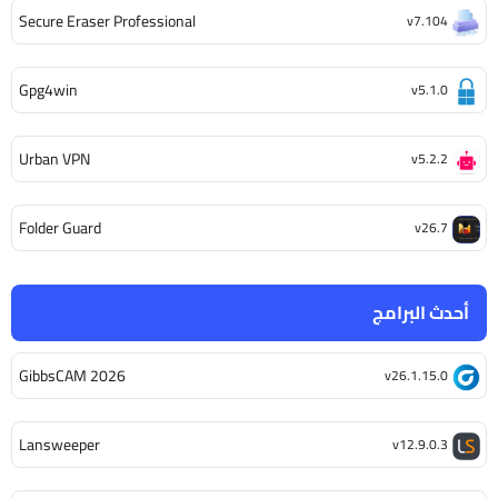
Secure Eraser Professional
v7.104
Gpg4win
v5.1.0
Urban VPN
v5.2.2
Folder Guard
v26.7
أحدث البرامج
GibbsCAM 2026
v26.1.15.0
Lansweeper
v12.9.0.3