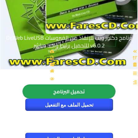
برنامج دكتور ويب للإنقاذ من الفيروسات Dr.Web LiveUSB
v6.0.2 للتحميل برابط واحد مباشر
القسم: الحماية
الزيارات : 3935
تحميل البرنامج
تحميل الملف مع التفعيل