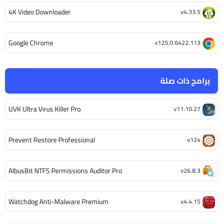
4K Video Downloader
v4.33.5
Google Chrome
v125.0.6422.113
برامج ذات صلة
UVK Ultra Virus Killer Pro
v11.10.27
Prevent Restore Professional
v124
AlbusBit NTFS Permissions Auditor Pro
v26.8.3
Watchdog Anti-Malware Premium
v4.4.15