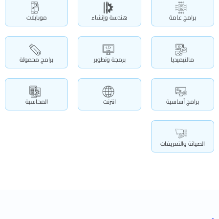
برامج عامة
هندسة وإنشاء
موبايلات
مالتيميديا
برمجة وتطوير
برامج محمولة
برامج أساسية
انترنت
المحاسبة
الصيانة والتعريفات