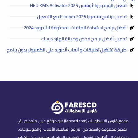
تفعيل الويندوز والأوفيس HEU KMS Activator 2025
تحميل برنامج فيلمورا Filmora 2026 مع التفعيل
أفضل برامج استعادة الملفات المحذوفة للأندرويد 2024
تحميل أفضل برامج فحص وصيانة الهارد ديسك
طريقة تشغيل تطبيقات و ألعاب أندرويد على الكمبيوتر بدون برامج
موقع فارس الاسطوانات (farescd.com) هو موقع عربي متخصص في
تقديم مجموعة واسعة من البرامج الكاملة، الألعاب، والموسوعات،
بالإضافة إلى أنظمة التشغيل، وتصاميم الجرافيك، والعديد من الأقراص