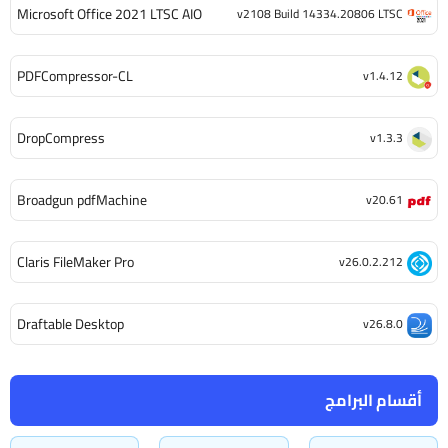
Microsoft Office 2021 LTSC AIO
v2108 Build 14334.20806 LTSC
PDFCompressor-CL
v1.4.12
DropCompress
v1.3.3
Broadgun pdfMachine
v20.61
Claris FileMaker Pro
v26.0.2.212
Draftable Desktop
v26.8.0
أقسام البرامج