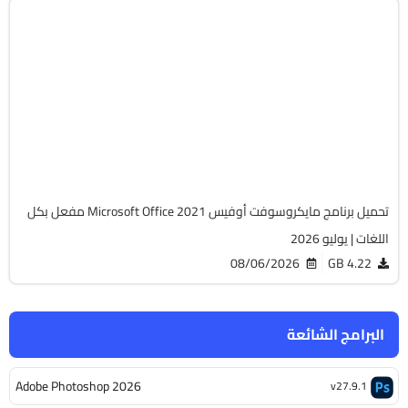
أوفيس
64-Bit
v2108 Build 14334.20806 LTSC
Cracked
6478
تحميل برنامج مايكروسوفت أوفيس Microsoft Office 2021 مفعل بكل
اللغات | يوليو 2026
08/06/2026
4.22 GB
البرامج الشائعة
Adobe Photoshop 2026
v27.9.1