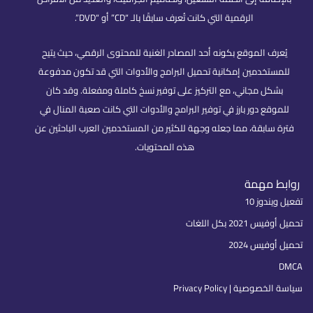
الرقمية التي كانت تُعرف سابقًا بالـ “CD” أو “DVD”.
يُعرف الموقع بكونه أحد المصادر الغنية للمحتوى الرقمي، حيث يتيح
للمستخدمين إمكانية تحميل البرامج والأدوات التي قد تكون مدفوعة
بشكل مجاني، مع التركيز على توفير نسخ كاملة ومفعلة. وقد كان
للموقع دور بارز في توفير البرامج والأدوات التي كانت صعبة المنال في
فترة سابقة، مما جعله وجهة للكثير من المستخدمين العرب الباحثين عن
هذه المحتويات.
روابط مهمة
تفعيل ويندوز 10
تحميل أوفيس 2021 بكل اللغات
تحميل أوفيس 2024
DMCA
سياسة الخصوصية | Privacy Policy