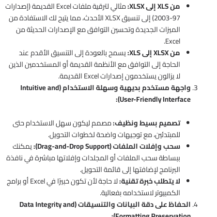
من XLS إلى XLSX:
مثالي لترقية ملفات Excel القديمة (إصدارات
97-2003) إلى تنسيق XLSX الأحدث، مما يتيح لك الاستفادة من
الميزات الجديدة وتحسين التوافق مع الإصدارات الحديثة من
Excel.
من XLSX إلى XLS:
يسمح بالعودة إلى التنسيق الأقدم عند
الحاجة إلى التوافق مع الأنظمة القديمة أو المستخدمين الذين
لا يزالون يستخدمون إصدارات Excel القديمة.
واجهة مستخدم بديهية وسهلة الاستخدام (Intuitive and
User-Friendly Interface):
تصميم بسيط ونظيف:
مصمم ليكون سهل الاستخدام حتى
للمبتدئين، مع توجيهات واضحة لخطوات التحويل.
سحب وإفلات الملفات (Drag-and-Drop Support):
يمكنك
ببساطة سحب الملفات أو المجلدات وإفلاتها مباشرة في نافذة
البرنامج لإضافتها إلى قائمة التحويل.
لا يتطلب خبرة تقنية:
لا حاجة لأن تكون خبيرًا في Excel أو برامج
الكمبيوتر لاستخدامه بفعالية.
الحفاظ على دقة البيانات والتنسيقات (Data Integrity and
Formatting Preservation):