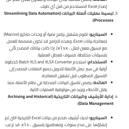
إصدار Excel المستخدم من قبل أي طرف.
تبسيط عمليات أتمتة البيانات (Streamlining Data Automation
Processes):
السيناريو:
تقوم بتشغيل برامج نصية أو وحدات ماكرو (Macros)
لمعالجة بيانات Excel، وهذه البرامج قد تكون مصممة للعمل
مع تنسيق معين (مثل
). إذا كانت بياناتك المصدر تأتي
.xlsx
بتنسيقات مختلطة، فسوف تتعطل العملية.
الاستخدام:
استخدم Batch XLS and XLSX Converter كخطوة
أولية في سير عمل الأتمتة لتحويل جميع الملفات المصدر إلى
التنسيق المطلوب قبل تشغيل المعالجة.
الفائدة:
يضمن تناسق البيانات المدخلة في نظام الأتمتة، مما
يقلل الأخطاء ويزيد من موثوقية العمليات الآلية.
إدارة الأرشيف والبيانات التاريخية (Archiving and Historical
Data Management):
السيناريو:
لديك أرشيف ضخم من بيانات Excel التاريخية التي تم
إنشاؤها على مدار سنوات، ومعظمها بتنسيق
. قد ترغب
.xls