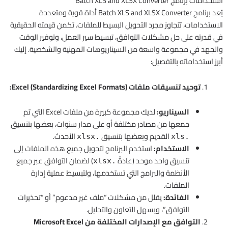
استخدامات برنامج Batch XLS and XLSX Converter
يُعد برنامج Batch XLS and XLSX Converter أداة قوية ومتعددة
الاستخدامات، تتجاوز مجرد التحويل البسيط للملفات. تكمن قيمته الحقيقية
في قدرته على حل مشكلات التوافق، تبسيط سير العمل، وتوفير الوقت
والجهد في مجموعة واسعة من السيناريوهات المهنية والشخصية. إليك
أبرز استخداماته بالتفصيل:
توحيد تنسيقات ملفات Excel (Standardizing Excel Formats):
السيناريو:
لديك مجموعة كبيرة من ملفات Excel التي تم
جمعها من مصادر مختلفة أو على مدار سنوات، بعضها بتنسيق
القديم وبعضها بتنسيق
الأحدث.
.xlsx
.xls
الاستخدام:
استخدم البرنامج لتحويل جميع هذه الملفات إلى
تنسيق واحد موحد (عادةً
) لضمان التوافق عبر جميع
.xlsx
الأنظمة والبرامج التي تستخدمها، ولتبسيط عملية إدارة
الملفات.
الفائدة:
يقلل من مشكلات “ملف غير مدعوم” أو “تحذيرات
التوافق”، ويسهل التعاون والتحليل.
التوافق مع الإصدارات المختلفة من Microsoft Excel