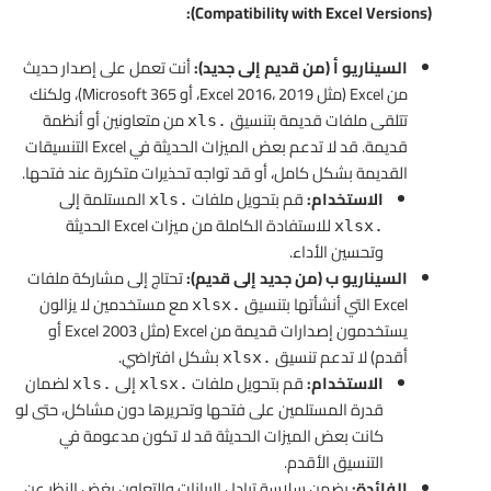
(Compatibility with Excel Versions):
السيناريو أ (من قديم إلى جديد):
أنت تعمل على إصدار حديث
من Excel (مثل Excel 2016، 2019، أو Microsoft 365)، ولكنك
تتلقى ملفات قديمة بتنسيق
من متعاونين أو أنظمة
.xls
قديمة. قد لا تدعم بعض الميزات الحديثة في Excel التنسيقات
القديمة بشكل كامل، أو قد تواجه تحذيرات متكررة عند فتحها.
الاستخدام:
قم بتحويل ملفات
المستلمة إلى
.xls
للاستفادة الكاملة من ميزات Excel الحديثة
.xlsx
وتحسين الأداء.
السيناريو ب (من جديد إلى قديم):
تحتاج إلى مشاركة ملفات
Excel التي أنشأتها بتنسيق
مع مستخدمين لا يزالون
.xlsx
يستخدمون إصدارات قديمة من Excel (مثل Excel 2003 أو
أقدم) لا تدعم تنسيق
بشكل افتراضي.
.xlsx
الاستخدام:
قم بتحويل ملفات
إلى
لضمان
.xls
.xlsx
قدرة المستلمين على فتحها وتحريرها دون مشاكل، حتى لو
كانت بعض الميزات الحديثة قد لا تكون مدعومة في
التنسيق الأقدم.
الفائدة:
يضمن سلاسة تبادل البيانات والتعاون بغض النظر عن