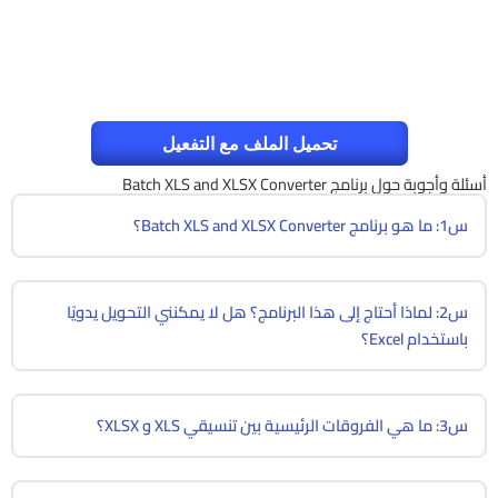
تحميل الملف مع التفعيل
أسئلة وأجوبة حول برنامج Batch XLS and XLSX Converter
س1: ما هو برنامج Batch XLS and XLSX Converter؟
س2: لماذا أحتاج إلى هذا البرنامج؟ هل لا يمكنني التحويل يدويًا
باستخدام Excel؟
س3: ما هي الفروقات الرئيسية بين تنسيقي XLS و XLSX؟