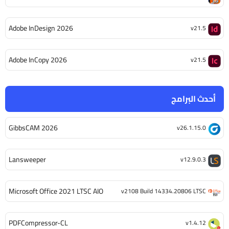
Adobe InDesign 2026
v21.5
Adobe InCopy 2026
v21.5
أحدث البرامج
GibbsCAM 2026
v26.1.15.0
Lansweeper
v12.9.0.3
Microsoft Office 2021 LTSC AIO
v2108 Build 14334.20806 LTSC
PDFCompressor-CL
v1.4.12