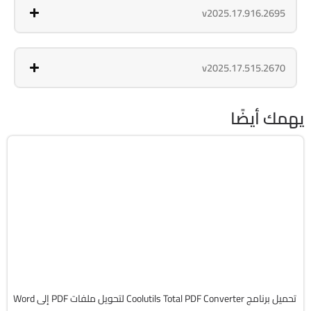
v2025.17.916.2695
v2025.17.515.2670
يهمك أيضًا
أوفيس
64-Bit
v6.5.0.191
Cracked
10988
تحميل برنامج Coolutils Total PDF Converter لتحويل ملفات PDF إلى Word