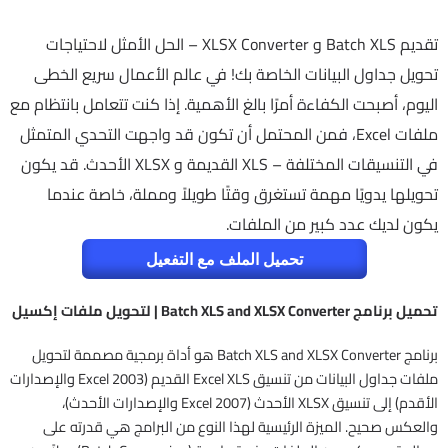
تقديم Batch XLS و XLSX Converter – الحل الأمثل لاحتياجات
تحويل جداول البيانات الخاصة بك! في عالم الأعمال سريع الخطى
اليوم، أصبحت الكفاءة أمرًا بالغ الأهمية. إذا كنت تتعامل بانتظام مع
ملفات Excel، فمن المحتمل أن تكون قد واجهت التحدي المتمثل
في التنسيقات المختلفة – XLS القديمة و XLSX الأحدث. قد يكون
تحويلها يدويًا مهمة تستغرق وقتًا طويلاً ومملة، خاصة عندما
يكون لديك عدد كبير من الملفات.
تحميل الملف مع التفعيل
تحميل برنامج Batch XLS and XLSX Converter | لتحويل ملفات إكسيل
برنامج Batch XLS and XLSX Converter هو أداة برمجية مصممة لتحويل
ملفات جداول البيانات من تنسيق Excel XLS القديم (Excel 2003 والإصدارات
الأقدم) إلى تنسيق XLSX الأحدث (Excel 2007 والإصدارات الأحدث)،
والعكس صحيح. الميزة الرئيسية لهذا النوع من البرامج هي قدرته على