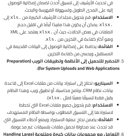
في تحديث الأرشيف إلى تنسيق أحدث لضمان إمكانية الوصول
إليه على المدى الطويل ولسهولة الفهرسة والبحث.
الاستخدام:
قم بتحويل مجلدات الأرشيف الكبيرة من
إلى
.xls
. يمكن أن يكون هذا مفيدًا أيضًا في تقليل حجم
.xlsx
الملفات في بعض الحالات، حيث أن
يعتمد على XML
.xlsx
وهو أكثر كفاءة في التخزين من
.
.xls
الفائدة:
يحافظ على إمكانية الوصول إلى البيانات القديمة في
المستقبل، ويحسن من كفاءة التخزين.
التحضير للتحميل إلى الأنظمة وتطبيقات الويب (Preparation
for System Uploads and Web Applications):
السيناريو:
تحتاج إلى استيراد بيانات من ملفات Excel إلى قاعدة
بيانات، نظام CRM، برنامج محاسبة، أو تطبيق ويب، وهذا النظام
يقبل فقط تنسيقًا معينًا (مثل
).
.xlsx
الاستخدام:
قم بتحويل جميع ملفات Excel التي تخطط
لاستيرادها إلى التنسيق المطلوب بواسطة النظام المستهدف.
الفائدة:
يضمن نجاح عملية الاستيراد ويمنع أخطاء التنسيق التي
قد تحدث عند محاولة تحميل ملفات بتنسيقات غير مدعومة.
التعامل مع مجموعات بيانات كبيرة ومتنوعة (Handling Large