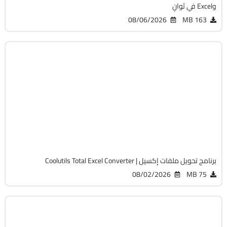
وExcel في ثوانٍ
08/06/2026
163 MB
أوفيس
32 & 64-Bit
v7.1.0.147
Cracked
7576
برنامج تحويل ملفات إكسيل | Coolutils Total Excel Converter
08/02/2026
75 MB
أوفيس