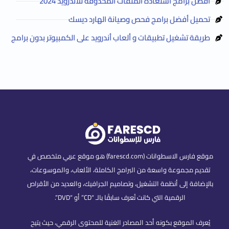
أفضل برامج استعادة الملفات المحذوفة للأندرويد 2024
تحميل أفضل برامج فحص وصيانة الهارد ديسك
طريقة تشغيل تطبيقات و ألعاب أندرويد على الكمبيوتر بدون برامج
موقع فارس الاسطوانات (farescd.com) هو موقع عربي متخصص في
تقديم مجموعة واسعة من البرامج الكاملة، الألعاب، والموسوعات،
بالإضافة إلى أنظمة التشغيل، وتصاميم الجرافيك، والعديد من الأقراص
الرقمية التي كانت تُعرف سابقًا بالـ “CD” أو “DVD”.
يُعرف الموقع بكونه أحد المصادر الغنية للمحتوى الرقمي، حيث يتيح