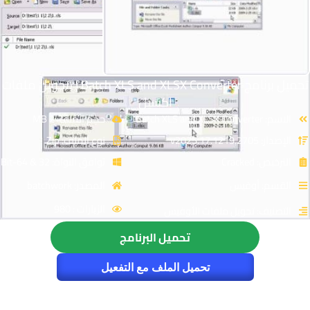
تحميل برنامج Batch XLS and XLSX Converter | لتحويل ملفات
إكسيل
الاسم: Batch XLS and XLSX Converter
حجم الملف: 2 MB
الإصدار: v2025.17.1219.2705
نوع الملف: Zip
الترخيص: Cracked
توافق النواة: 32 & 64-Bit
القسم: أوفيس
المصدر: batchwork
الزيارات : 980
التصنيف: تحويل ملفات الأوفيس
تحميل البرنامج
تحميل الملف مع التفعيل