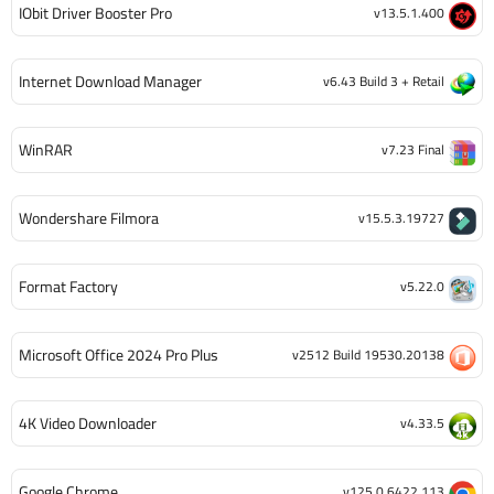
IObit Driver Booster Pro
v13.5.1.400
Internet Download Manager
v6.43 Build 3 + Retail
WinRAR
v7.23 Final
Wondershare Filmora
v15.5.3.19727
Format Factory
v5.22.0
Microsoft Office 2024 Pro Plus
v2512 Build 19530.20138
4K Video Downloader
v4.33.5
Google Chrome
v125.0.6422.113