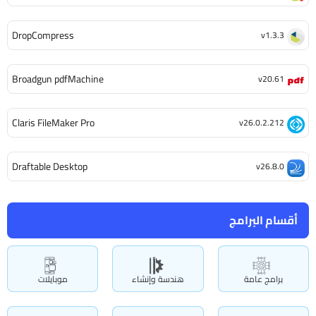
DropCompress
v1.3.3
Broadgun pdfMachine
v20.61
Claris FileMaker Pro
v26.0.2.212
Draftable Desktop
v26.8.0
أقسام البرامج
برامج عامة
هندسة وإنشاء
موبايلات