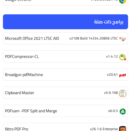
برامج ذات صلة
Microsoft Office 2021 LTSC AIO
v2108 Build 14334.20806 LTSC
PDFCompressor-CL
v1.4.12
Broadgun pdfMachine
v20.61
Clipboard Master
v5.9.108
PDFsam -PDF Split and Merge
v6.0.5
Nitro PDF Pro
v26.1.6 Enterprise