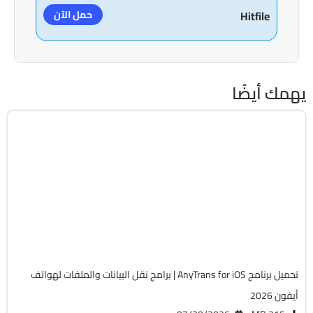
حمل الآن
Hitfile
يهمك أيضًا
موبايلات
64-Bit
v8.9.14.20260729
Cracked
13523
تحميل برنامج AnyTrans for iOS | برامج نقل البيانات والملفات لهواتف
أيفون 2026