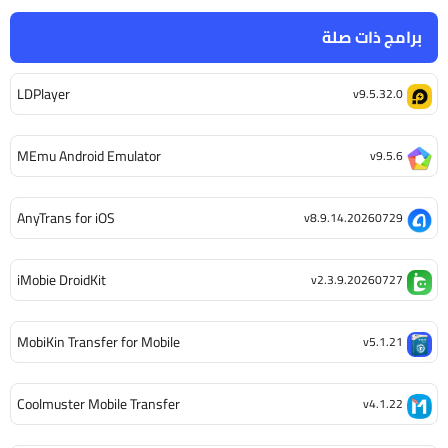
برامج ذات صلة
LDPlayer
v9.5.32.0
MEmu Android Emulator
v9.5.6
AnyTrans for iOS
v8.9.14.20260729
iMobie DroidKit
v2.3.9.20260727
MobiKin Transfer for Mobile
v5.1.21
Coolmuster Mobile Transfer
v4.1.22