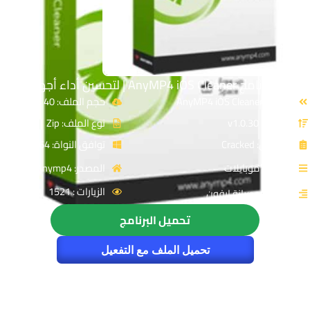
تحميل برنامج AnyMP4 iOS Cleaner | لتحسين أداء أجهزة iOS
الاسم: AnyMP4 iOS Cleaner
حجم الملف: 40 MB
الإصدار: v1.0.30
نوع الملف: Zip
الترخيص: Cracked
توافق النواة: 64-Bit
القسم: موبايلات
المصدر: Anymp4
الزيارات : 1521
التصنيف: صيانة ايفون
تحميل البرنامج
تحميل الملف مع التفعيل