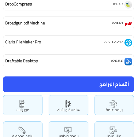
DropCompress
v1.3.3
Broadgun pdfMachine
v20.61
Claris FileMaker Pro
v26.0.2.212
Draftable Desktop
v26.8.0
أقسام البرامج
برامج عامة
هندسة وإنشاء
موبايلات
مالتيميديا
برمجة وتطوير
برامج محمولة