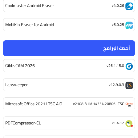
Coolmuster Android Eraser
v4.0.26
MobiKin Eraser for Android
v5.0.25
أحدث البرامج
GibbsCAM 2026
v26.1.15.0
Lansweeper
v12.9.0.3
Microsoft Office 2021 LTSC AIO
v2108 Build 14334.20806 LTSC
PDFCompressor-CL
v1.4.12