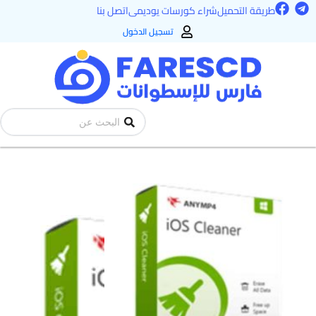
F
T
خطي
طريقة التحميل
شراء كورسات يوديمى
اتصل بنا
a
e
لى
c
l
تسجيل الدخول
e
e
لمحتوى
b
g
o
r
o
a
k
m
Search
...