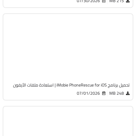
07/30/2026
215 MB
استعادة الملفات
64-Bit
v4.3.1.20260701
Cracked
4701
تحميل برنامج iMobie PhoneRescue for iOS | استعادة ملفات الأيفون
07/01/2026
248 MB
موبايلات
32 & 64-Bit