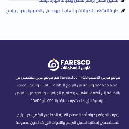
تحميل أفضل برامج فحص وصيانة الهارد ديسك
طريقة تشغيل تطبيقات و ألعاب أندرويد على الكمبيوتر بدون برامج
موقع فارس الاسطوانات (farescd.com) هو موقع عربي متخصص في
تقديم مجموعة واسعة من البرامج الكاملة، الألعاب، والموسوعات،
بالإضافة إلى أنظمة التشغيل، وتصاميم الجرافيك، والعديد من الأقراص
الرقمية التي كانت تُعرف سابقًا بالـ “CD” أو “DVD”.
يُعرف الموقع بكونه أحد المصادر الغنية للمحتوى الرقمي، حيث يتيح
للمستخدمين إمكانية تحميل البرامج والأدوات التي قد تكون مدفوعة