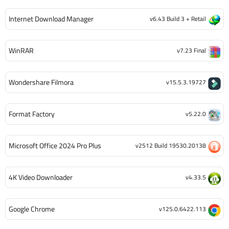
Internet Download Manager
v6.43 Build 3 + Retail
WinRAR
v7.23 Final
Wondershare Filmora
v15.5.3.19727
Format Factory
v5.22.0
Microsoft Office 2024 Pro Plus
v2512 Build 19530.20138
4K Video Downloader
v4.33.5
Google Chrome
v125.0.6422.113