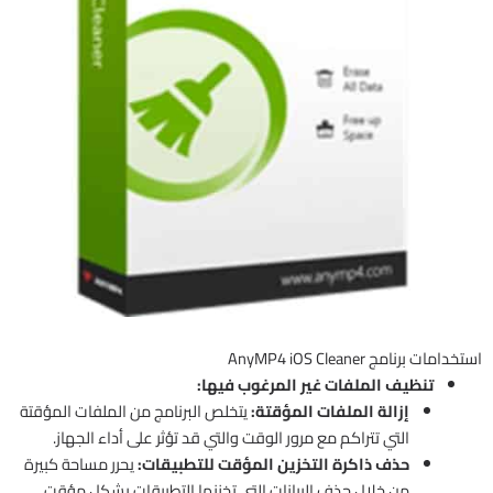
استخدامات برنامج AnyMP4 iOS Cleaner
تنظيف الملفات غير المرغوب فيها:
إزالة الملفات المؤقتة:
يتخلص البرنامج من الملفات المؤقتة
التي تتراكم مع مرور الوقت والتي قد تؤثر على أداء الجهاز.
حذف ذاكرة التخزين المؤقت للتطبيقات:
يحرر مساحة كبيرة
من خلال حذف البيانات التي تخزنها التطبيقات بشكل مؤقت.