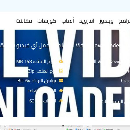
رامج
ويندوز
اندرويد
ألعاب
كورسات
مقالات
تحميل برنامج All Video Downloader Pro كامل | حمل أي فيديو بجودة
حجم الملف: 148 MB
نوع الملف: Zip
توافق النواة: 64-Bit
المصدر: kotato
الزيارات : 6299
يل الفيديوهات