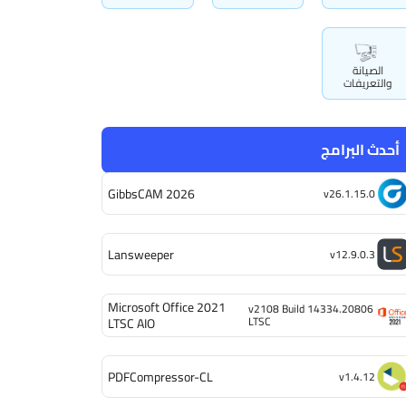
الصيانة
والتعريفات
أحدث البرامج
GibbsCAM 2026
v26.1.15.0
Lansweeper
v12.9.0.3
Microsoft Office 2021
v2108 Build 14334.20806
LTSC
LTSC AIO
PDFCompressor-CL
v1.4.12