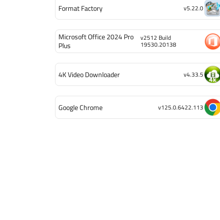
Format Factory
v5.22.0
Microsoft Office 2024 Pro
v2512 Build
19530.20138
Plus
4K Video Downloader
v4.33.5
Google Chrome
v125.0.6422.113