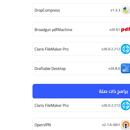
DropCompress
v1.3.3
Broadgun pdfMachine
v20.61
Claris FileMaker Pro
v26.0.2.212
Draftable Desktop
v26.8.0
برامج ذات صلة
Claris FileMaker Pro
v26.0.2.212
OpenVPN
v2.7.6-I001