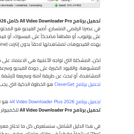
تحميل برنامج All Video Downloader Pro كامل 2026 : الحل النهائي لتحميل أي فيديو بجودة 4K وسرعة قصوى
في عصرنا الرقمي المتسارع، أصبح الفيديو هو المحتوى ا
على يوتيوب، أو مقطعاً مضحكاً على فيسبوك، أو فيديو
بهذه الفيديوهات لمشاهدتها لاحقاً بدون إنترنت (Offline) هي حاجة مشتركة لدى الجميع.
لكن، المشكلة التي تواجه الأغلبية هي الاعتماد على موا
المشبوهة، والقيود الكبيرة على جودة الفيديو وسرعة 
المشاهدة، أو تبحث عن طريقة آمنة وسريعة لأرشفة 
تحميل برنامج CleverGet
هو الخطوة الذكية التي يجب ع
تحميل برنامج 4K Video Downloader Plus 2026
هو ال
تحميل برنامج All Video Downloader Pro
للكمبيوتر 
في هذا الدليل الشامل، سنستعرض كل ما تحتاج معرفته
“Pro” استثماراً حقيقياً في وقتك وراحتك، وكيف يم