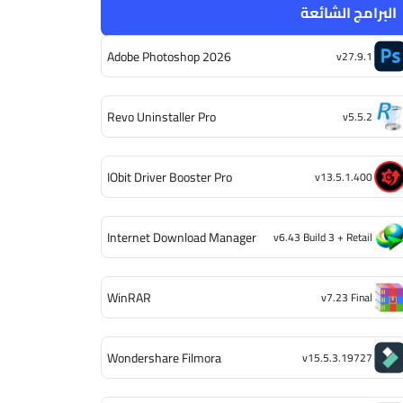
البرامج الشائعة
Adobe Photoshop 2026
v27.9.1
Revo Uninstaller Pro
v5.5.2
IObit Driver Booster Pro
v13.5.1.400
Internet Download Manager
v6.43 Build 3 + Retail
WinRAR
v7.23 Final
Wondershare Filmora
v15.5.3.19727