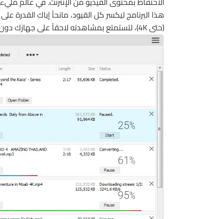
الاحتفاظ بمحتوى الفيديو من الإنترنت. في عالم ملي
هذا البرنامج ليكسر كل القيود، مانحاً إياك القدرة ع
(حتى 4K)، لتستمتع بمشاهدته لاحقاً على جهازك دون الحاجة لاتصال بالإنترنت أو القلق من الإعلانات المزعجة.