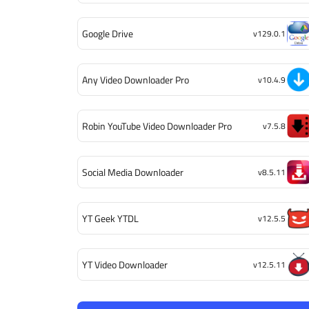
Google Drive
v129.0.1
Any Video Downloader Pro
v10.4.9
Robin YouTube Video Downloader Pro
v7.5.8
Social Media Downloader
v8.5.11
YT Geek YTDL
v12.5.5
YT Video Downloader
v12.5.11