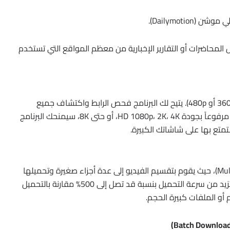
لمحاضرات أو التقارير الإخبارية من معظم المواقع التي تستخدم
وداعاً للفيديوهات الضبابية ذات الجودة المنخفضة (360p أو 480p). يتيح لك البرنامج فحص الرابط واكتشاف جميع
الجودات المتاحة على السيرفر الأصلي. إذا كان الفيديو مرفوعاً بجودة HD 1080p، 2K، 4K، أو حتى 8K، سيمنحك البرنامج
تمتع بها على شاشاتك الكبيرة.
يستخدم البرنامج تقنية “تجزئة الملفات” (Multi-threading)، حيث يقوم بتقسيم الفيديو إلى عدة أجزاء صغيرة وتحميلها
في نفس الوقت، ثم دمجها في النهاية. هذه التقنية تزيد من سرعة التحميل بنسبة قد تصل إلى 500% مقارنة بالتحميل
 أو الملفات كبيرة الحجم.