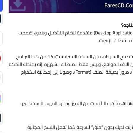
هو أداة مكتبية (Desktop Application) متقدمة لنظام التشغيل ويندوز، صُممت
 منصات الإنترنت.
على عكس الأدوات المجانية المحدودة أو إضافات المتصفح البسيطة، فإن النسخة الاحترافية “Pro” من هذا البرنامج
ن آلاف المواقع، وليس فقط المنصات الشهيرة. إنه يمنحك التحكم
الكامل في العملية: بدءاً من اختيار الدقة (Resolution)، مروراً بصيغة الملف (Format)، وصولاً إلى إمكانية استخراج
، فأنت غالباً تبحث عن التميز وتجاوز القيود. النسخة البرو
رنت لديك بدون “خنق” للسرعة كما تفعل النسخ المجانية.