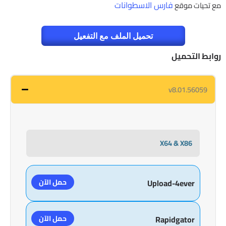
فارس الاسطوانات
مع تحيات موقع
تحميل الملف مع التفعيل
روابط التحميل
v8.01.56059
X64 & X86
حمل الآن
Upload-4ever
حمل الآن
Rapidgator