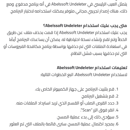
يتمثل العيب الرئيسي في Abelssoft Undeleter في أنه برنامج مدفوع. ومع
ذلك، هناك إصدار تجريبي مجاني متوفر يمكنك استخدامه لاختبار البرنامج.
متى يجب عليك استخدام Abelssoft Undeleter؟
يجب عليك استخدام Abelssoft Undeleter إذا قمت بحذف ملف عن طريق
الخطأ ولم تقم بإنشاء نسخة احتياطية له. يمكن أن يساعدك البرنامج أيضًا
في استعادة الملفات التي تم حذفها بواسطة برنامج مكافحة الفيروسات أو
التي تم حذفها بسبب فشل النظام.
تعليمات استخدام Abelssoft Undeleter
لاستخدام Abelssoft Undeleter، اتبع الخطوات التالية:
قم بتثبيت البرنامج على جهاز الكمبيوتر الخاص بك.
قم بتشغيل البرنامج.
حدد القرص الصلب أو القسم الذي تريد استرداد الملفات منه.
انقر فوق الزر “Scan”.
سيؤدي ذلك إلى بدء عملية المسح.
بمجرد اكتمال عملية المسح، سترى قائمة بالملف التي تم العثور