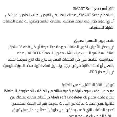
نتائج أسرع مع SMART Scan
باستخدام SMART Scan، يمكنك البحث في القرص الصلب الخاص بك بشكل
أسرع. تقوم خوارزمية البحث بتصفية الملفات التالفة وتظهر لك فقط الملفات
القابلة للاسترداد.
عندما يهم: المسح العميق
في بعض الأحيان، تكون الملفات مهمة جدًا لدرجة أن كل قطعة تستحق
نعناعًا. هذا هو السبب وراء إنشاء مطورنا لـ DEEP Scan. تعثر هذه
الخوارزمية الخاصة على كل الملفات الصغيرة، حتى تلك التي تعرضت للتلف
بالفعل أو تمت الكتابة فوقها جزئيًا، وتحاول استعادتها. هذه الميزة متوفرة
في الإصدار PRO.
فريق الإنقاذ المتنقل يضمن النظام!
مع مرور الوقت سوف تتراكم كمية هائلة من الملفات المحذوفة. للاحتفاظ
بنظرة عامة، يقدم لك Abelssoft Undeleter مرشحات فعالة يمكنك من
خلالها عرض كميات هائلة من البيانات بسرعة. يتيح لك البحث المخصص
تحديد الملفات التي قمت بحذفها عن طريق الخطأ. وهذا يجعل فريق
الإنقاذ الخاص بك في وضع جيد.