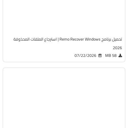
v6.1.0.1
Cracked
9016
تحميل برنامج Remo Recover Windows | استرجاع الملفات المحذوفة
2026
07/22/2026
58 MB
استعادة الملفات
32 & 64-Bit
v13.0
Cracked
11548