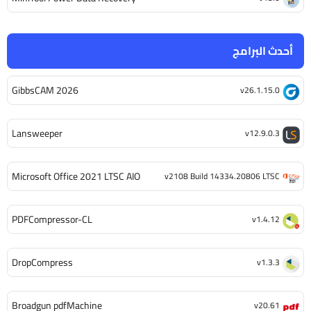
أحدث البرامج
GibbsCAM 2026
v26.1.15.0
Lansweeper
v12.9.0.3
Microsoft Office 2021 LTSC AIO
v2108 Build 14334.20806 LTSC
PDFCompressor-CL
v1.4.12
DropCompress
v1.3.3
Broadgun pdfMachine
v20.61