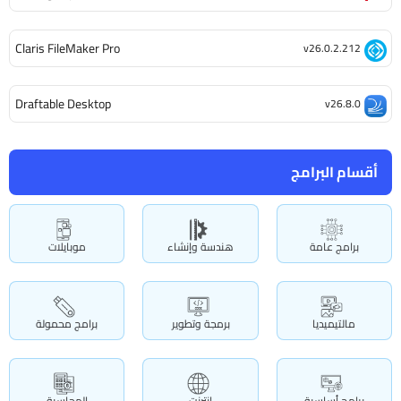
Claris FileMaker Pro
v26.0.2.212
Draftable Desktop
v26.8.0
أقسام البرامج
برامج عامة
هندسة وإنشاء
موبايلات
مالتيميديا
برمجة وتطوير
برامج محمولة
برامج أساسية
انترنت
المحاسبة