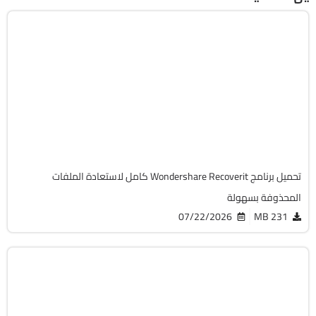
استعادة الملفات
64-Bit
v14.0.32.12
Cracked
17043
تحميل برنامج Wondershare Recoverit كامل لاستعادة الملفات
المحذوفة بسهولة
07/22/2026
231 MB
استعادة الملفات
32 & 64-Bit