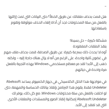
_
هل قمت بحذف ملفاتك عن طريق الخطأ؟ حتى البيانات التي تمت إزالتها
بالفعل من سلة المحذوفات تجد أن أداة إلغاء الحذف موثوقة وتقوم
باستعادتها.
مشكلة كبيرة – حل بسيط!
ينقذ الملفات المفقودة
أوه لا! يحدث ذلك بسرعة كبيرة: عن طريق الصدفة، قمت بحذف ملف مهم
في غضون ثانية واحدة، على الرغم من أنه لا يزال هناك حاجة إليه – ولكنه
ذهب إلى الأبد! لقد مر معظم مستخدمي Windows بهذه التجربة بالفعل
مرة واحدة في حياتهم.
في مواجهة هذا الخلل الكلاسيكي في جهاز الكمبيوتر، يساعد Abelssoft
Undeleter فقط. يقوم هذا البرنامج بإنقاذ بياناتك الحساسة والمهمة، حتى
لو اختفت بالفعل من سلة محذوفات Windows. مع كل ذلك، يوفر لك
Abelssoft Undeleter إمكانية إنقاذ الصور والمستندات والملفات الأخرى
التي قد تفقد إلى الأبد.