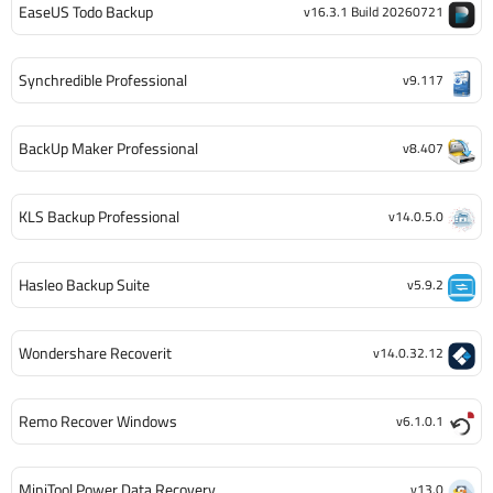
EaseUS Todo Backup
v16.3.1 Build 20260721
Synchredible Professional
v9.117
BackUp Maker Professional
v8.407
KLS Backup Professional
v14.0.5.0
Hasleo Backup Suite
v5.9.2
Wondershare Recoverit
v14.0.32.12
Remo Recover Windows
v6.1.0.1
MiniTool Power Data Recovery
v13.0