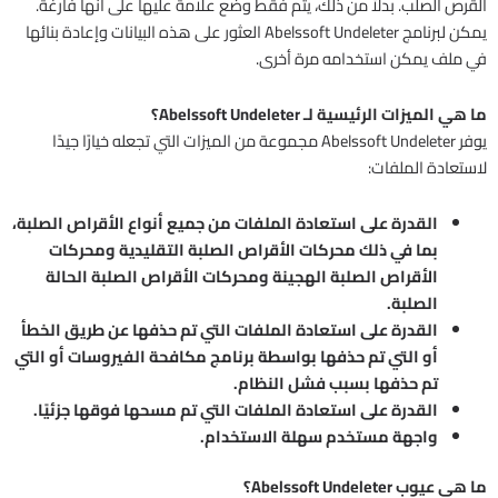
القرص الصلب. بدلاً من ذلك، يتم فقط وضع علامة عليها على أنها فارغة.
يمكن لبرنامج Abelssoft Undeleter العثور على هذه البيانات وإعادة بنائها
في ملف يمكن استخدامه مرة أخرى.
ما هي الميزات الرئيسية لـ Abelssoft Undeleter؟
يوفر Abelssoft Undeleter مجموعة من الميزات التي تجعله خيارًا جيدًا
لاستعادة الملفات:
القدرة على استعادة الملفات من جميع أنواع الأقراص الصلبة،
بما في ذلك محركات الأقراص الصلبة التقليدية ومحركات
الأقراص الصلبة الهجينة ومحركات الأقراص الصلبة الحالة
الصلبة.
القدرة على استعادة الملفات التي تم حذفها عن طريق الخطأ
أو التي تم حذفها بواسطة برنامج مكافحة الفيروسات أو التي
تم حذفها بسبب فشل النظام.
القدرة على استعادة الملفات التي تم مسحها فوقها جزئيًا.
واجهة مستخدم سهلة الاستخدام.
ما هي عيوب Abelssoft Undeleter؟