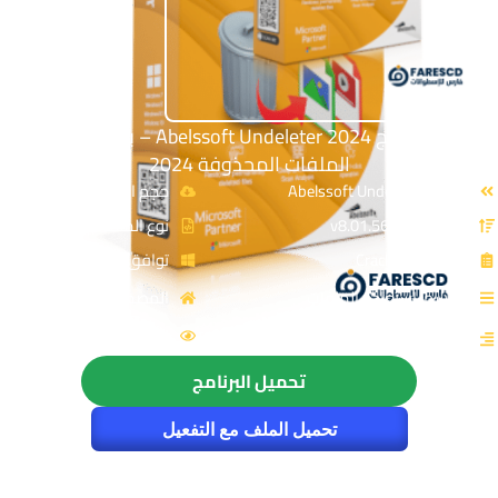
تحميل برنامج Abelssoft Undeleter 2024 – برامج استعادة
الملفات المحذوفة 2024
الاسم: Abelssoft Undeleter
حجم الملف: 12 MB
الإصدار: v8.01.56059
نوع الملف: Zip
الترخيص: Cracked
توافق النواة: 32 & 64-Bit
القسم: استعادة الملفات
المصدر: Abelssoft
الزيارات : 3841
التصنيف: استعادة الملفات المحذوفة
تحميل البرنامج
تحميل الملف مع التفعيل