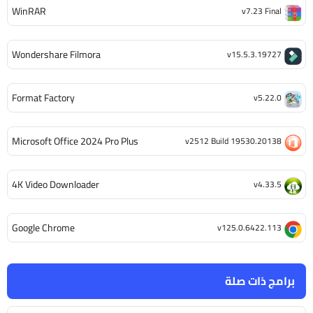
WinRAR
v7.23 Final
Wondershare Filmora
v15.5.3.19727
Format Factory
v5.22.0
Microsoft Office 2024 Pro Plus
v2512 Build 19530.20138
4K Video Downloader
v4.33.5
Google Chrome
v125.0.6422.113
برامج ذات صلة