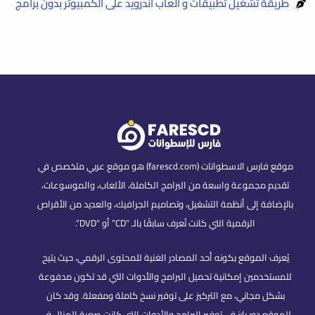
طريقة تشغيل تطبيقات و ألعاب أندرويد على الكمبيوتر بدون برامج
موقع فارس الاسطوانات (farescd.com) هو موقع عربي متخصص في
تقديم مجموعة واسعة من البرامج الكاملة، الألعاب، والموسوعات،
بالإضافة إلى أنظمة التشغيل، وتصاميم الجرافيك، والعديد من الأقراص
الرقمية التي كانت تُعرف سابقًا بالـ “CD” أو “DVD”.
يُعرف الموقع بكونه أحد المصادر الغنية للمحتوى الرقمي، حيث يتيح
للمستخدمين إمكانية تحميل البرامج والأدوات التي قد تكون مدفوعة
بشكل مجاني، مع التركيز على توفير نسخ كاملة ومفعلة. وقد كان
للموقع دور بارز في توفير البرامج والأدوات التي كانت صعبة المنال في