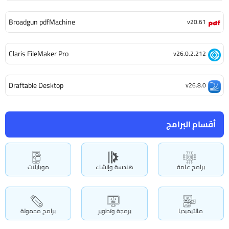
Broadgun pdfMachine
v20.61
Claris FileMaker Pro
v26.0.2.212
Draftable Desktop
v26.8.0
أقسام البرامج
برامج عامة
هندسة وإنشاء
موبايلات
مالتيميديا
برمجة وتطوير
برامج محمولة