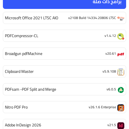
برامج ذات صلة
Microsoft Office 2021 LTSC AIO
v2108 Build 14334.20806 LTSC
PDFCompressor-CL
v1.4.12
Broadgun pdfMachine
v20.61
Clipboard Master
v5.9.108
PDFsam -PDF Split and Merge
v6.0.5
Nitro PDF Pro
v26.1.6 Enterprise
Adobe InDesign 2026
v21.5