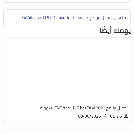
ما هي البدائل لبرنامج 4Videosoft PDF Converter Ultimate؟
يهمك أيضًا
برمجة وتطوير
64-Bit
v26.1.15.0
Cracked
1824
تحميل برنامج GibbsCAM 2026 | لبرمجة CNC بسهولة
08/06/2026
2.5 GB