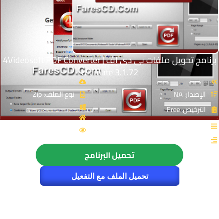
برنامج تحويل ملفات بى دى إف | 4Videosoft PDF Converter
Ultimate 3.1.72
الإصدار: NA
نوع الملف: Zip
الترخيص: Free
القسم: أوفيس
الزيارات : 9616
تحميل البرنامج
تحميل الملف مع التفعيل