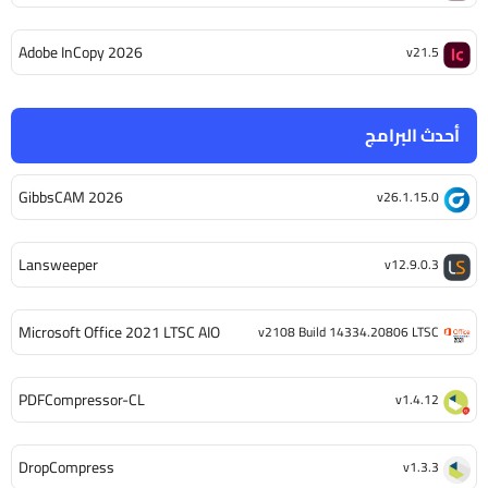
Adobe InCopy 2026
v21.5
أحدث البرامج
GibbsCAM 2026
v26.1.15.0
Lansweeper
v12.9.0.3
Microsoft Office 2021 LTSC AIO
v2108 Build 14334.20806 LTSC
PDFCompressor-CL
v1.4.12
DropCompress
v1.3.3