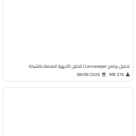
الصيانة والتعريفات
32 & 64-Bit
v12.9.0.3
Cracked
2064
تحميل برنامج Lansweeper | لتحليل الأجهزة المتصلة بالشبكة
08/06/2026
376 MB
أوفيس
64-Bit
v2108 Build 14334.20806 LTSC
Cracked