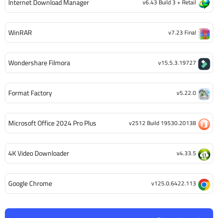
Internet Download Manager
v6.43 Build 3 + Retail
WinRAR
v7.23 Final
Wondershare Filmora
v15.5.3.19727
Format Factory
v5.22.0
Microsoft Office 2024 Pro Plus
v2512 Build 19530.20138
4K Video Downloader
v4.33.5
Google Chrome
v125.0.6422.113