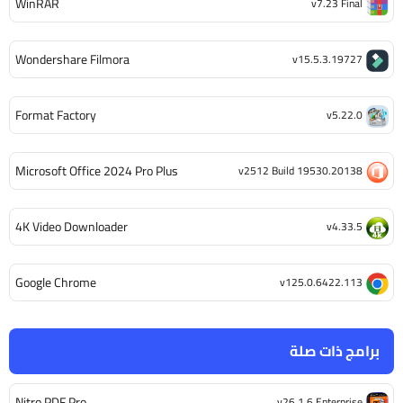
WinRAR
v7.23 Final
Wondershare Filmora
v15.5.3.19727
Format Factory
v5.22.0
Microsoft Office 2024 Pro Plus
v2512 Build 19530.20138
4K Video Downloader
v4.33.5
Google Chrome
v125.0.6422.113
برامج ذات صلة
Nitro PDF Pro
v26.1.6 Enterprise