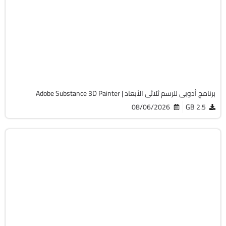
64-Bit
v12.1.2
Cracked
8107
برنامج أدوبى للرسم ثلاثى الأبعاد | Adobe Substance 3D Painter
08/06/2026
2.5 GB
التصميم والجرافيك
64-Bit
v27.9.1
Cracked
2128