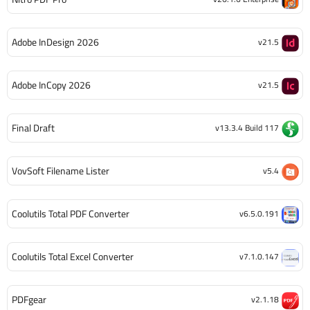
Adobe InDesign 2026
v21.5
Adobe InCopy 2026
v21.5
Final Draft
v13.3.4 Build 117
VovSoft Filename Lister
v5.4
Coolutils Total PDF Converter
v6.5.0.191
Coolutils Total Excel Converter
v7.1.0.147
PDFgear
v2.1.18