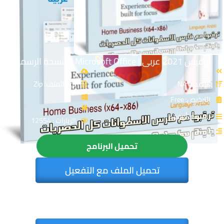
أوفيس 2021 عربى | Microsoft Office | النسخة الرسمية
الإصدار: NA
نوع الملف: Zip
الترخيص: Free
القسم: أوفيس
الزيارات : 12554
تحميل البرنامج
تحميل الملف مع التفعيل