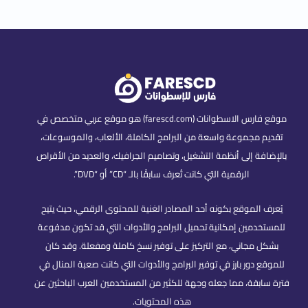
موقع فارس الاسطوانات (farescd.com) هو موقع عربي متخصص في
تقديم مجموعة واسعة من البرامج الكاملة، الألعاب، والموسوعات،
بالإضافة إلى أنظمة التشغيل، وتصاميم الجرافيك، والعديد من الأقراص
الرقمية التي كانت تُعرف سابقًا بالـ “CD” أو “DVD”.
يُعرف الموقع بكونه أحد المصادر الغنية للمحتوى الرقمي، حيث يتيح
للمستخدمين إمكانية تحميل البرامج والأدوات التي قد تكون مدفوعة
بشكل مجاني، مع التركيز على توفير نسخ كاملة ومفعلة. وقد كان
للموقع دور بارز في توفير البرامج والأدوات التي كانت صعبة المنال في
فترة سابقة، مما جعله وجهة للكثير من المستخدمين العرب الباحثين عن
هذه المحتويات.