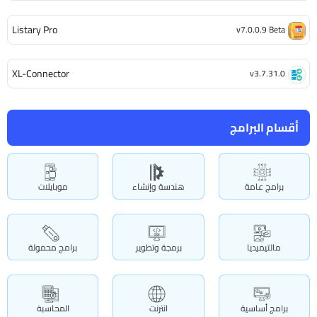
Listary Pro
v7.0.0.9 Beta
XL-Connector
v3.7.31.0
أقسام البرامج
برامج عامة
هندسة وإنشاء
موبايلات
مالتيميديا
برمجة وتطوير
برامج محمولة
برامج أساسية
انترنت
المحاسبة