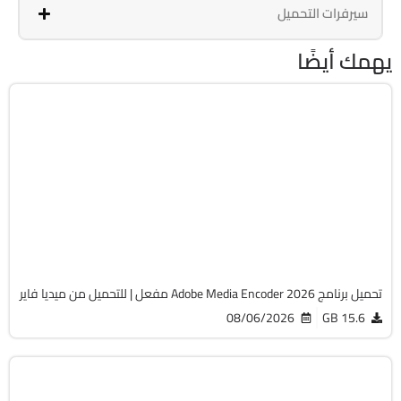
سيرفرات التحميل
يهمك أيضًا
مالتيميديا
64-Bit
v26.3.2
Cracked
493
تحميل برنامج Adobe Media Encoder 2026 مفعل | للتحميل من ميديا فاير
08/06/2026
15.6 GB
التصميم والجرافيك