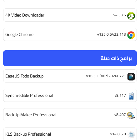
4K Video Downloader
v4.33.5
Google Chrome
v125.0.6422.113
برامج ذات صلة
EaseUS Todo Backup
v16.3.1 Build 20260721
Synchredible Professional
v9.117
BackUp Maker Professional
v8.407
KLS Backup Professional
v14.0.5.0