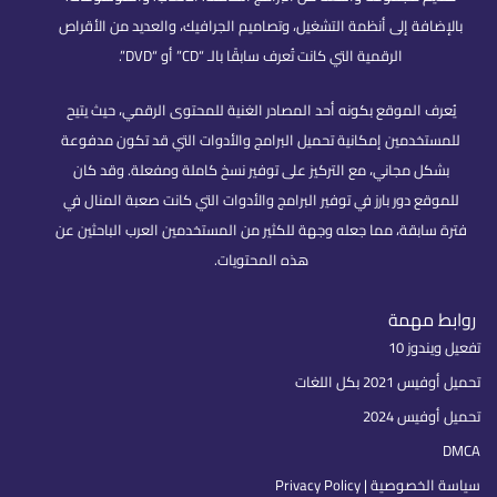
بالإضافة إلى أنظمة التشغيل، وتصاميم الجرافيك، والعديد من الأقراص
الرقمية التي كانت تُعرف سابقًا بالـ “CD” أو “DVD”.
يُعرف الموقع بكونه أحد المصادر الغنية للمحتوى الرقمي، حيث يتيح
للمستخدمين إمكانية تحميل البرامج والأدوات التي قد تكون مدفوعة
بشكل مجاني، مع التركيز على توفير نسخ كاملة ومفعلة. وقد كان
للموقع دور بارز في توفير البرامج والأدوات التي كانت صعبة المنال في
فترة سابقة، مما جعله وجهة للكثير من المستخدمين العرب الباحثين عن
هذه المحتويات.
روابط مهمة
تفعيل ويندوز 10
تحميل أوفيس 2021 بكل اللغات
تحميل أوفيس 2024
DMCA
سياسة الخصوصية | Privacy Policy