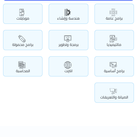
برامج عامة
هندسة وإنشاء
موبايلات
مالتيميديا
برمجة وتطوير
برامج محمولة
برامج أساسية
انترنت
المحاسبة
الصيانة والتعريفات