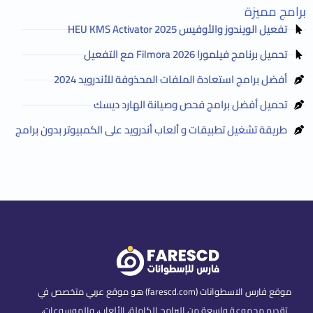
برامج مميزة
تفعيل الويندوز والأوفيس HEU KMS Activator 2025
تحميل برنامج فيلمورا Filmora 2026 مع التفعيل
أفضل برامج استعادة الملفات المحذوفة للأندرويد 2024
تحميل أفضل برامج فحص وصيانة الهارد ديسك
طريقة تشغيل تطبيقات و ألعاب أندرويد على الكمبيوتر بدون برامج
موقع فارس الاسطوانات (farescd.com) هو موقع عربي متخصص في
تقديم مجموعة واسعة من البرامج الكاملة، الألعاب، والموسوعات،