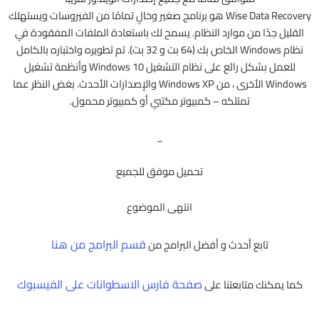
Wise Data Recovery هو برنامج صغير وخالٍ تمامًا من الفيروسات ويستهلك
القليل جدًا من موارد النظام. يسمح لك باستعادة الملفات المفقودة في
نظام Windows الخاص بك (64 بت و 32 بت). تم تطويره واختباره بالكامل
للعمل بشكل رائع على نظام التشغيل Windows 10 وأنظمة تشغيل
Windows الأخرى ، من Windows XP والإصدارات الأحدث. بغض النظر عما
تمتلكه – كمبيوتر مكتبي أو كمبيوتر محمول.
_
تحميل موفق للجميع
انتهى الموضوع
قسم البرامج من هنا
تابع أحدث و أفضل البرامج من
صفحة فارس الاسطوانات على الفيسبوك
كما يمكنك متابعتنا على