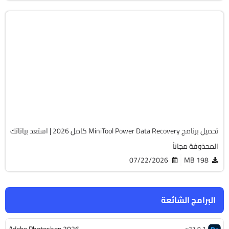
استعادة الملفات
32 & 64-Bit
v13.0
Cracked
11549
تحميل برنامج MiniTool Power Data Recovery كامل 2026 | استعد بياناتك
المحذوفة مجاناً
07/22/2026
198 MB
البرامج الشائعة
v27.9.1