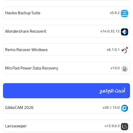
Hasleo Backup Suite
v5.9.2
Wondershare Recoverit
v14.0.32.12
Remo Recover Windows
v6.1.0.1
MiniTool Power Data Recovery
v13.0
أحدث البرامج
GibbsCAM 2026
v26.1.15.0
Lansweeper
v12.9.0.3