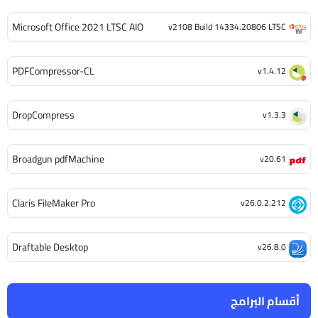
Microsoft Office 2021 LTSC AIO
v2108 Build 14334.20806 LTSC
PDFCompressor-CL
v1.4.12
DropCompress
v1.3.3
Broadgun pdfMachine
v20.61
Claris FileMaker Pro
v26.0.2.212
Draftable Desktop
v26.8.0
أقسام البرامج