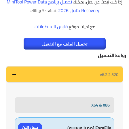
تحميل برنامج MiniTool Power Data
إذا كنت تبحث عن بديل، يمكنك
Recovery كامل 2026
لاستعادة بياناتك.
فارس الاسطوانات
مع تحيات موقع
.
تحميل الملف مع التفعيل
روابط التحميل
v6.2.2.520
X64 & X86
حمل الآن
ForaFile (مميز وسريع)