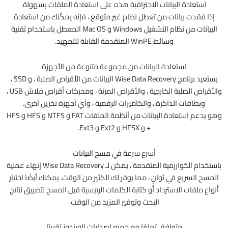
استعادة البيانات الاحترافية هذه على استعادة الملفات بسهولة.
إذا فقدت بيانات من تعطل نظام غير متوقع ، فإنه يمكّنك من استعادة
البيانات من نظام التشغيل Windows و Mac OS المعطل باستخدام تقنية
وسائط WinPE المتقدمة القابلة للتمهيد.
استعادة البيانات من مجموعة متنوعة من الأجهزة
يستعيد برنامج Wise Data Recovery البيانات من الأقراص الصلبة ، و SSD ،
والأقراص الصلبة الخارجية ، والأقراص المرنة ، ومحركات أقراص فلاش USB ،
وبطاقات الذاكرة ، والكاميرات الرقمية ، وأي أجهزة تخزين أخرى.
وهو يدعم استعادة البيانات من أنظمة الملفات FAT و NTFS و HFS و HFS
+ و HFSX و Ext2 و Ext3.
أسرع سرعة في مسح البيانات
باستخدام الخوارزمية المتقدمة ، يمكن لـ Wise Data Recovery إنهاء عملية
المسح السريع في ثوانٍ ، مما يوفر لك الكثير من الوقت. يمكنك أيضًا اختيار
أنواع ملفات الاسترداد أو كتابة الكلمات الرئيسية قبل المسح لتضييق نتائج
البحث وتوفير المزيد من الوقت.
متوافق تمامًا مع جميع إصدارات الويندوز تقريبًا