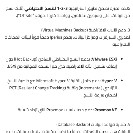
هذه الميزة تضمن تطبيق استراتيجية
3-2-1 للنسخ الاحتياطي
(ثلاث نسخ
من البيانات، على وسيطين مختلفين، وواحدة خارج الموقع “Offsite”).
3. دعم الآلات الافتراضية (Virtual Machines Backup)
لمديري السيرفرات ومراكز البيانات، يقدم Iperius دعماً قوياً لبيئات المحاكاة
الافتراضية:
VMware ESXi:
يدعم النسخ الاحتياطي الساخن (Hot Backup) دون
إيقاف تشغيل الآلة الافتراضية، حتى مع النسخة المجانية من ESXi.
Hyper-V:
دعم كامل لتقنية Microsoft Hyper-V مع خاصية النسخ
التزايدي (Incremental) وتقنية RCT (Resilient Change Tracking)
لضمان سرعة النسخ.
Proxmox VE:
دعم حديث لبيئات Proxmox التي تزداد شعبية.
4. حماية قواعد البيانات (Database Backup)
البيانات هي عصب الشركات، وغالباً ما تكون مخزنة في قواعد بيانات. يدعم