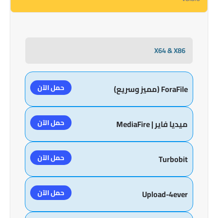
X64 & X86
حمل الآن
ForaFile (مميز وسريع)
حمل الآن
ميديا فاير | MediaFire
حمل الآن
Turbobit
حمل الآن
Upload-4ever