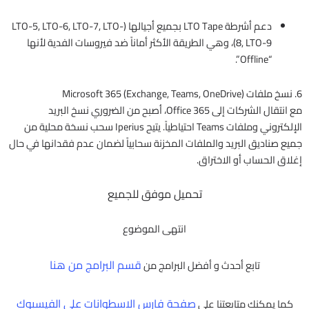
دعم أشرطة LTO Tape بجميع أجيالها (LTO-5, LTO-6, LTO-7, LTO-
8, LTO-9)، وهي الطريقة الأكثر أماناً ضد فيروسات الفدية لأنها
“Offline”.
6. نسخ ملفات Microsoft 365 (Exchange, Teams, OneDrive)
مع انتقال الشركات إلى Office 365، أصبح من الضروري نسخ البريد
الإلكتروني وملفات Teams احتياطياً. يتيح Iperius سحب نسخة محلية من
جميع صناديق البريد والملفات المخزنة سحابياً لضمان عدم فقدانها في حال
إغلاق الحساب أو الاختراق.
تحميل موفق للجميع
انتهى الموضوع
قسم البرامج من هنا
تابع أحدث و أفضل البرامج من
صفحة فارس الاسطوانات على الفيسبوك
كما يمكنك متابعتنا على