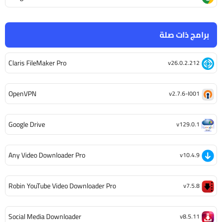
برامج ذات صلة
Claris FileMaker Pro
v26.0.2.212
OpenVPN
v2.7.6-I001
Google Drive
v129.0.1
Any Video Downloader Pro
v10.4.9
Robin YouTube Video Downloader Pro
v7.5.8
Social Media Downloader
v8.5.11