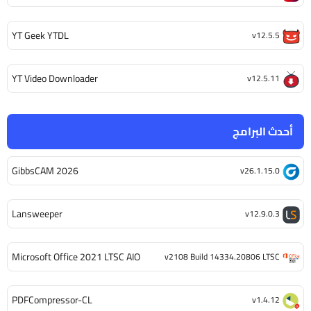
YT Geek YTDL
v12.5.5
YT Video Downloader
v12.5.11
أحدث البرامج
GibbsCAM 2026
v26.1.15.0
Lansweeper
v12.9.0.3
Microsoft Office 2021 LTSC AIO
v2108 Build 14334.20806 LTSC
PDFCompressor-CL
v1.4.12