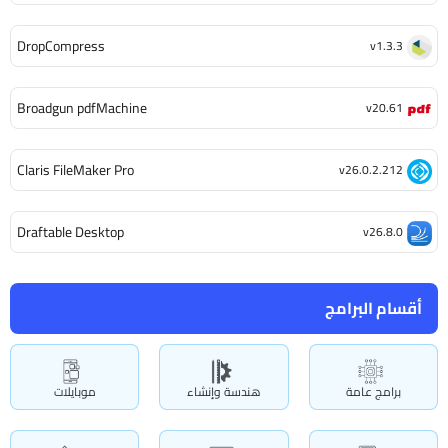
DropCompress
v1.3.3
Broadgun pdfMachine
v20.61
Claris FileMaker Pro
v26.0.2.212
Draftable Desktop
v26.8.0
أقسام البرامج
برامج عامة
هندسة وإنشاء
موبايلات