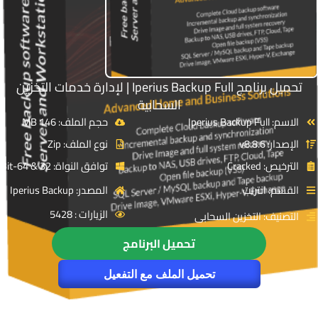
تحميل برنامج Iperius Backup Full | لإدارة خدمات التخزين
السحابية
الاسم: Iperius Backup Full
حجم الملف: 146 MB
الإصدار: v8.8.6
نوع الملف: Zip
الترخيص: Cracked
توافق النواة: 32 & 64-Bit
القسم: انترنت
المصدر: Iperius Backup
الزيارات : 5428
التصنيف: التخزين السحابى
تحميل البرنامج
تحميل الملف مع التفعيل