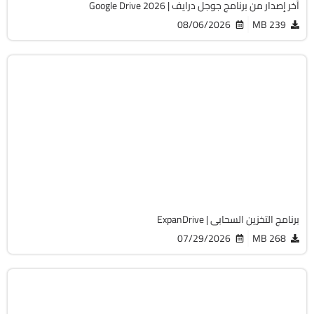
آخر إصدار من برنامج جوجل درايف | Google Drive 2026
08/06/2026
239 MB
انترنت
32 & 64-Bit
v2026.07.21
Cracked
4731
برنامج التخزين السحابى | ExpanDrive
07/29/2026
268 MB
انترنت