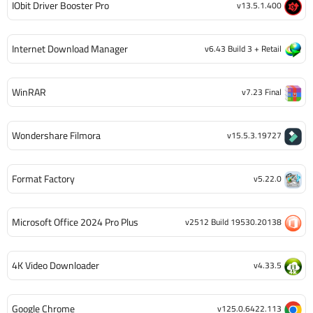
IObit Driver Booster Pro
v13.5.1.400
Internet Download Manager
v6.43 Build 3 + Retail
WinRAR
v7.23 Final
Wondershare Filmora
v15.5.3.19727
Format Factory
v5.22.0
Microsoft Office 2024 Pro Plus
v2512 Build 19530.20138
4K Video Downloader
v4.33.5
Google Chrome
v125.0.6422.113