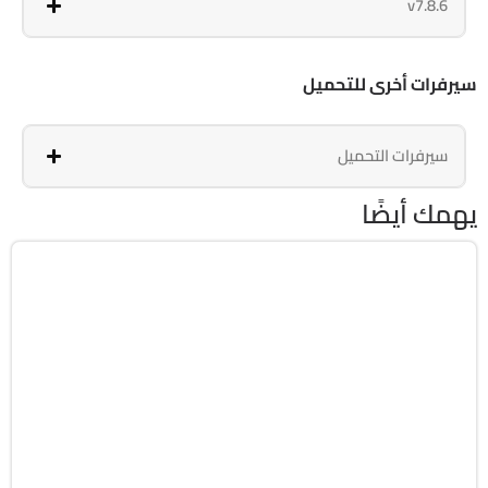
v7.8.6
سيرفرات أخرى للتحميل
سيرفرات التحميل
يهمك أيضًا
انترنت
32 & 64-Bit
v129.0.1
Free
5633