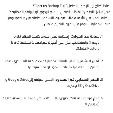
لماذا تحتاج إلى الإصدار الكامل “Iperius Backup Full”؟
قد يتساءل البعض: “لماذا لا أكتفي بالنسخ اليدوي أو البرامج المجانية؟”.
الإجابة تكمن في
الأتمتة
و
الشمولية
. النسخة الكاملة من Iperius توفر
طبقات حماية لا تتوفر في الطرق التقليدية، مثل:
حماية ضد الكوارث:
إمكانية عمل صورة كاملة للنظام (Disk
Image) واستعادتها حتى على أجهزة بمواصفات مختلفة (Bare
Metal Restore).
أمان التشفير:
تشفير البيانات بمعيار AES 256-bit العسكري، مما
يضمن استحالة قراءة ملفاتك حتى لو تمت سرقتها.
الدعم السحابي غير المحدود:
النسخ المباشر إلى Google Drive و
OneDrive و S3 وغيرها.
دعم قواعد البيانات:
ضروري للشركات التي تعتمد على SQL Server
أو MySQL.