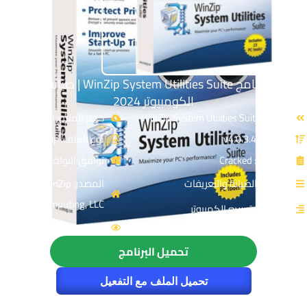
تحميل برنامج WinZip System Utilities Suite | صيانة وتسريع
الكومبيوتر 2024
الاسم: WinZip System Utilities Suite
حجم الملف: 50 MB
الإصدار: v4.0.3.4
نوع الملف: Zip
الترخيص: Cracked
توافق النواة: 64-Bit
القسم: الصيانة والتعريفات
المصدر: WinZip
Computing, LLC‏
التصنيف: تسريع الكمبيوتر
الزيارات : 5718
تحميل البرنامج
تحميل الملف مع التفعيل