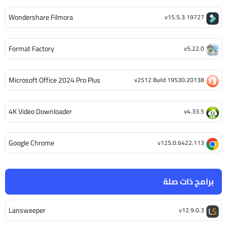
Wondershare Filmora
v15.5.3.19727
Format Factory
v5.22.0
Microsoft Office 2024 Pro Plus
v2512 Build 19530.20138
4K Video Downloader
v4.33.5
Google Chrome
v125.0.6422.113
برامج ذات صلة
Lansweeper
v12.9.0.3