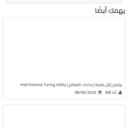
يهمك أيضًا
الصيانة والتعريفات
64-Bit
v10.0.1.188
Free
5408
برنامج إنتل لضبط إعدادات المعالج | Intel Extreme Tuning Utility
08/06/2026
42 MB
الصيانة والتعريفات
64-Bit