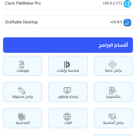
Claris FileMaker Pro
v26.0.2.212
Draftable Desktop
v26.8.0
أقسام البرامج
برامج عامة
هندسة وإنشاء
موبايلات
مالتيميديا
برمجة وتطوير
برامج محمولة
برامج أساسية
انترنت
المحاسبة