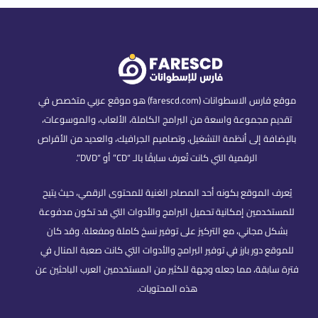
موقع فارس الاسطوانات (farescd.com) هو موقع عربي متخصص في
تقديم مجموعة واسعة من البرامج الكاملة، الألعاب، والموسوعات،
بالإضافة إلى أنظمة التشغيل، وتصاميم الجرافيك، والعديد من الأقراص
الرقمية التي كانت تُعرف سابقًا بالـ “CD” أو “DVD”.
يُعرف الموقع بكونه أحد المصادر الغنية للمحتوى الرقمي، حيث يتيح
للمستخدمين إمكانية تحميل البرامج والأدوات التي قد تكون مدفوعة
بشكل مجاني، مع التركيز على توفير نسخ كاملة ومفعلة. وقد كان
للموقع دور بارز في توفير البرامج والأدوات التي كانت صعبة المنال في
فترة سابقة، مما جعله وجهة للكثير من المستخدمين العرب الباحثين عن
هذه المحتويات.