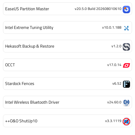
EaseUS Partition Master
v20.5.0 Build 202608010610
Intel Extreme Tuning Utility
v10.0.1.188
Hekasoft Backup & Restore
v1.2.0
OCCT
v17.0.14
Stardock Fences
v6.52
Intel Wireless Bluetooth Driver
v24.60.0
O&O ShutUp10++
v3.3.1119