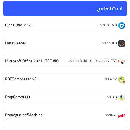
أحدث البرامج
GibbsCAM 2026
v26.1.15.0
Lansweeper
v12.9.0.3
Microsoft Office 2021 LTSC AIO
v2108 Build 14334.20806 LTSC
PDFCompressor-CL
v1.4.12
DropCompress
v1.3.3
Broadgun pdfMachine
v20.61