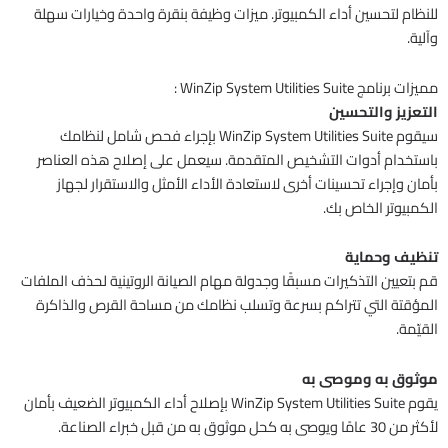
للنظام لتحسين أداء الكمبيوتر.
ميزات وظيفة بنقرة واحدة وخيارات سهلة
وآلية.
مميزات برنامج WinZip System Utilities Suite :
التعزيز والتحسين
سيقوم WinZip System Utilities Suite بإجراء فحص شامل لنظامك
باستخدام أدوات التشخيص المتقدمة. سيعمل على إصلاح هذه العناصر
بأمان وإجراء تحسينات أخرى لاستعادة الأداء الأمثل والاستقرار لجهاز
الكمبيوتر الخاص بك.
تنظيف وحماية
قم بتعيين التذكيرات مسبقًا وجدولة مهام الصيانة الروتينية لحذف الملفات
المؤقتة التي تتراكم بسرعة وتسلب نظامك من مساحة القرص والذاكرة
القيّمة.
موثوق به وموصى به
يقوم WinZip System Utilities Suite بإصلاح أداء الكمبيوتر الضعيف بأمان
لأكثر من 30 عامًا ويوصى به كحل موثوق به من قبل خبراء الصناعة.