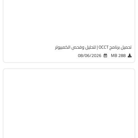
v17.0.14
Free
2044
تحميل برنامج OCCT | لتحليل وفحص الكمبيوتر
08/06/2026
288 MB
الحماية
32 & 64-Bit
v11.10.27
Cracked
13818