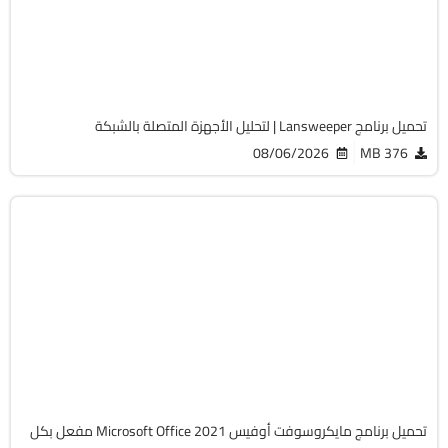
v12.9.0.3
Cracked
2068
تحميل برنامج Lansweeper | لتحليل الأجهزة المتصلة بالشبكة
08/06/2026
376 MB
أوفيس
64-Bit
v2108 Build 14334.20806 LTSC
Cracked
6510
تحميل برنامج مايكروسوفت أوفيس Microsoft Office 2021 مفعل بكل