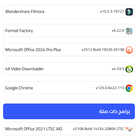
Wondershare Filmora
v15.5.3.19727
Format Factory
v5.22.0
Microsoft Office 2024 Pro Plus
v2512 Build 19530.20138
4K Video Downloader
v4.33.5
Google Chrome
v125.0.6422.113
برامج ذات صلة
Microsoft Office 2021 LTSC AIO
v2108 Build 14334.20806 LTSC