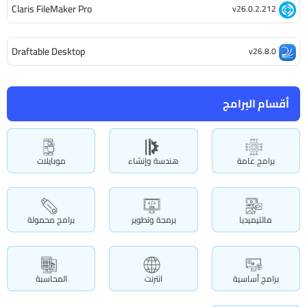
Claris FileMaker Pro
v26.0.2.212
Draftable Desktop
v26.8.0
أقسام البرامج
برامج عامة
هندسة وإنشاء
موبايلات
مالتيميديا
برمجة وتطوير
برامج محمولة
برامج أساسية
انترنت
المحاسبة