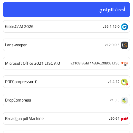
أحدث البرامج
GibbsCAM 2026
v26.1.15.0
Lansweeper
v12.9.0.3
Microsoft Office 2021 LTSC AIO
v2108 Build 14334.20806 LTSC
PDFCompressor-CL
v1.4.12
DropCompress
v1.3.3
Broadgun pdfMachine
v20.61