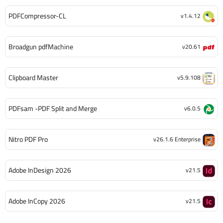
PDFCompressor-CL
v1.4.12
Broadgun pdfMachine
v20.61
Clipboard Master
v5.9.108
PDFsam -PDF Split and Merge
v6.0.5
Nitro PDF Pro
v26.1.6 Enterprise
Adobe InDesign 2026
v21.5
Adobe InCopy 2026
v21.5