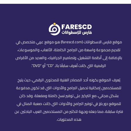
موقع فارس الاسطوانات (farescd.com) هو موقع عربي متخصص في
تقديم مجموعة واسعة من البرامج الكاملة، الألعاب، والموسوعات،
بالإضافة إلى أنظمة التشغيل، وتصاميم الجرافيك، والعديد من الأقراص
الرقمية التي كانت تُعرف سابقًا بالـ “CD” أو “DVD”.
يُعرف الموقع بكونه أحد المصادر الغنية للمحتوى الرقمي، حيث يتيح
للمستخدمين إمكانية تحميل البرامج والأدوات التي قد تكون مدفوعة
بشكل مجاني، مع التركيز على توفير نسخ كاملة ومفعلة. وقد كان
للموقع دور بارز في توفير البرامج والأدوات التي كانت صعبة المنال في
فترة سابقة، مما جعله وجهة للكثير من المستخدمين العرب الباحثين عن
هذه المحتويات.