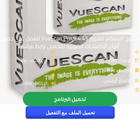
برنامج الاسكانر الشهير VueScan Pro 9.4.45 للعمل على جميع
أنواع الماسحات الضوئية للتحميل برابط مباشر
الإصدار: NA
نوع الملف: Zip
الترخيص: Free
القسم: أوفيس
الزيارات : 5366
تحميل البرنامج
تحميل الملف مع التفعيل