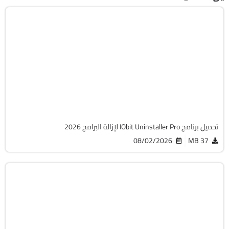
الصيانة والتعريفات
32 & 64-Bit
v15.6.0.6
Cracked
23171
تحميل برنامج IObit Uninstaller Pro لإزالة البرامج 2026
08/02/2026
37 MB
الصيانة والتعريفات
32 & 64-Bit
v5.5.2