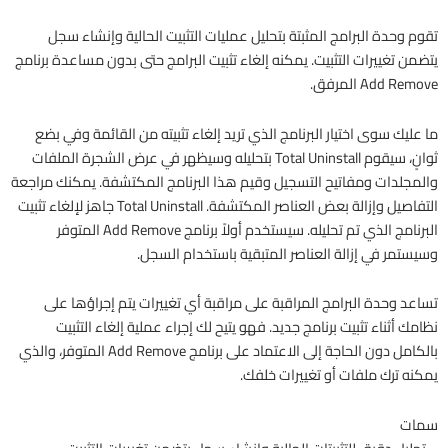
تقوم وحدة البرامج المثبتة بتحليل عمليات التثبيت الحالية وإنشاء سجل
يتضمن تغييرات التثبيت. يمكنه إلغاء تثبيت البرامج حتى بدون مساعدة برنامج
Add Remove المرفق.
ما عليك سوى اختيار البرنامج الذي تريد إلغاء تثبيته من القائمة وفي بضع
ثوانٍ، سيقوم Total Uninstall بتحليله وسيظهر في عرض الشجرة الملفات
والمجلدات ومفاتيح التسجيل وقيم هذا البرنامج المكتشفة. يمكنك مراجعة
التفاصيل وإزالة بعض العناصر المكتشفة. Total Uninstall جاهز لإلغاء تثبيت
البرنامج الذي تم تحليله. سيستخدم أولاً برنامج Add Remove المتوفر
وسيستمر في إزالة العناصر المتبقية باستخدام السجل.
تساعد وحدة البرامج المراقبة على مراقبة أي تغييرات يتم إجراؤها على
نظامك أثناء تثبيت برنامج جديد. فهو يتيح لك إجراء عملية إلغاء التثبيت
بالكامل دون الحاجة إلى الاعتماد على برنامج Add Remove المتوفر، والذي
يمكنه ترك ملفات أو تغييرات خلفك.
سمات