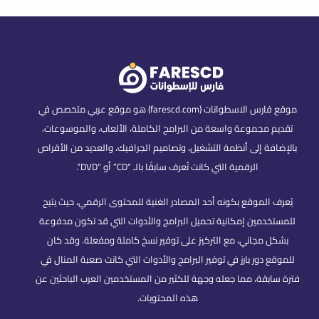
موقع فارس الاسطوانات (farescd.com) هو موقع عربي متخصص في
تقديم مجموعة واسعة من البرامج الكاملة، الألعاب، والموسوعات،
بالإضافة إلى أنظمة التشغيل، وتصاميم الجرافيك، والعديد من الأقراص
الرقمية التي كانت تُعرف سابقًا بالـ “CD” أو “DVD”.
يُعرف الموقع بكونه أحد المصادر الغنية للمحتوى الرقمي، حيث يتيح
للمستخدمين إمكانية تحميل البرامج والأدوات التي قد تكون مدفوعة
بشكل مجاني، مع التركيز على توفير نسخ كاملة ومفعلة. وقد كان
للموقع دور بارز في توفير البرامج والأدوات التي كانت صعبة المنال في
فترة سابقة، مما جعله وجهة للكثير من المستخدمين العرب الباحثين عن
هذه المحتويات.