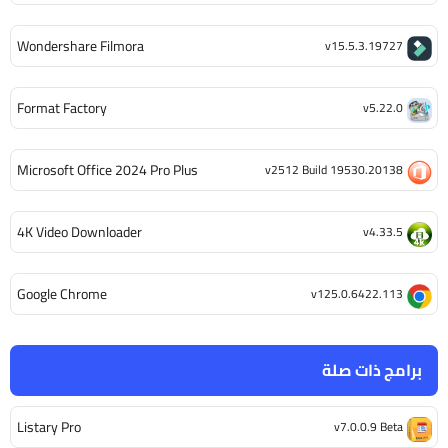
Wondershare Filmora
v15.5.3.19727
Format Factory
v5.22.0
Microsoft Office 2024 Pro Plus
v2512 Build 19530.20138
4K Video Downloader
v4.33.5
Google Chrome
v125.0.6422.113
برامج ذات صلة
Listary Pro
v7.0.0.9 Beta