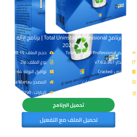
تحميل برنامج Total Uninstall Professional | برنامج إزالة البرامج
2026
الاسم: Total Uninstall Professional
حجم الملف: 15 MB
الإصدار: v7.6.2.367
نوع الملف: Zip
الترخيص: Cracked
توافق النواة: 64-Bit
القسم: الصيانة والتعريفات
المصدر: Gavrila Martau
الزيارات : 3190
التصنيف: حذف البرامج
تحميل البرنامج
تحميل الملف مع التفعيل