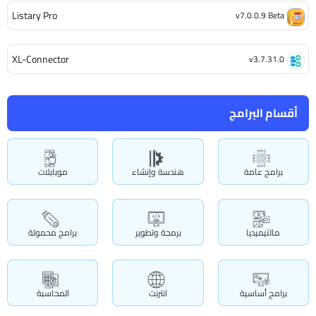
Listary Pro
v7.0.0.9 Beta
XL-Connector
v3.7.31.0
أقسام البرامج
برامج عامة
هندسة وإنشاء
موبايلات
مالتيميديا
برمجة وتطوير
برامج محمولة
برامج أساسية
انترنت
المحاسبة