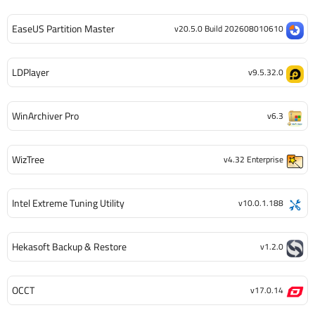
EaseUS Partition Master
v20.5.0 Build 202608010610
LDPlayer
v9.5.32.0
WinArchiver Pro
v6.3
WizTree
v4.32 Enterprise
Intel Extreme Tuning Utility
v10.0.1.188
Hekasoft Backup & Restore
v1.2.0
OCCT
v17.0.14