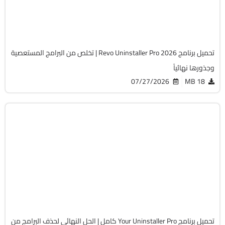
Cracked
17397
تحميل برنامج Revo Uninstaller Pro 2026 | تخلص من البرامج المستعصية
وجذورها نهائياً
07/27/2026
18 MB
الصيانة والتعريفات
32 & 64-Bit
v7.5.3.1287 Pro
Cracked
5398
تحميل برنامج Your Uninstaller Pro كامل | الحل النهائي لحذف البرامج من