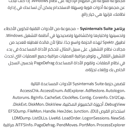
مجموعة متنوعة من المهام الإدارية على نظام Windows. إذا كنت تبحث
عن مجموعة أدوات قوية وسهلة الاستخدام يمكن أن تساعدك في إدارة
نظامك، فإنها هي خيار رائع.
برنامج Sysinternals Suite
– مجموعة من الأدوات التقنية لتكوين الأخطاء
وتحسينها واختبارها واكتشافها وتصحيحها في أنظمة التشغيل Windows.
تطبيق Spektr لهذه الحزمة واسع جدًا، نظرًا لأن فائدة تغطيته للعديد من
مجالات نظام التشغيل. على سبيل المثال، تتحكم الأداة المساعدة في بدء
التشغيل التلقائي، وتوفر مراقبة العمليات مراقبة جميع العمليات التي تحدث
في نظام الملفات، وتقوم الأداة المساعدة PageDefrag بتحسين السجل
الخاص بك وإلغاء تجزئةه.
تتضمن حزمة Sysinternals Suite الأدوات المساعدة التالية
AccessChk، AccessEnum، AdExplorer، AdRestore، Autologon،
Autoruns، BgInfo، CacheSet، ClockRes، Contig، Coreinfo، Ctrl2Cap،
DebugView، أجهزة الكمبيوتر المكتبية، DiskExt، DiskMon، DiskView،
استخدام القرص (DU)، EFSDump، FileMon، Handle، Hex2dec، Junction،
LDMDump، ListDLLs، LiveKd، LoadOrder، LogonSessions، NewSid،
NTFSInfo، PageDefrag، PendMoves، PortMon، ProcessExplorer، مراقبة