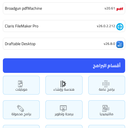
Broadgun pdfMachine
v20.61
Claris FileMaker Pro
v26.0.2.212
Draftable Desktop
v26.8.0
أقسام البرامج
برامج عامة
هندسة وإنشاء
موبايلات
مالتيميديا
برمجة وتطوير
برامج محمولة