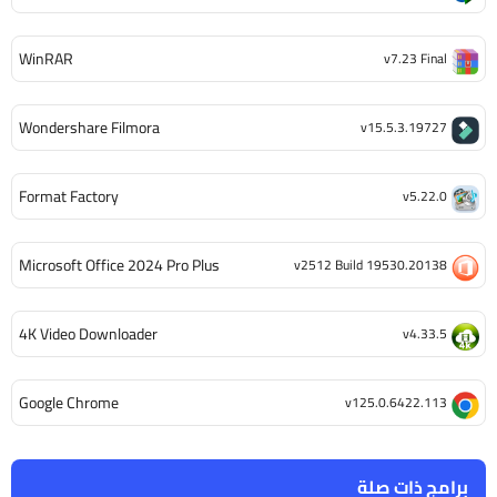
WinRAR
v7.23 Final
Wondershare Filmora
v15.5.3.19727
Format Factory
v5.22.0
Microsoft Office 2024 Pro Plus
v2512 Build 19530.20138
4K Video Downloader
v4.33.5
Google Chrome
v125.0.6422.113
برامج ذات صلة