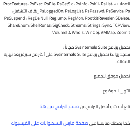
العمليات، ProcFeatures، PsExec، PsFile، PsGetSid، PsInfo، PsKill، PsList،
PsLoggedOn، PsLogList، PsPasswd، PsService، Ps إيقاف التشغيل،
PsSuspend ، RegDelNull، RegJump، RegMon، RootkitRevealer، SDelete،
ShareEnum، ShellRunas، SigCheck، Streams، Strings، Sync، TCPView،
VolumeID، WhoIs، WinObj، VMMap، ZoomIt.
تحميل برنامج Sysinternals Suite مجاناً :
ستجد روابط تحميل برنامج Sysinternals Suite على أكثر من سيرفر بعد نهاية
المقالة .
تحميل موفق للجميع
انتهى الموضوع
قسم البرامج من هنا
تابع أحدث و أفضل البرامج من
صفحة فارس الاسطوانات على الفيسبوك
كما يمكنك متابعتنا على