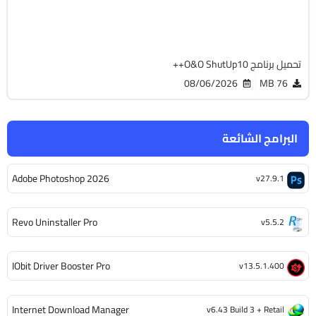
Cracked
4368
تحميل برنامج O&O ShutUp10++
08/06/2026
76 MB
البرامج الشائعة
Adobe Photoshop 2026
v27.9.1
Revo Uninstaller Pro
v5.5.2
IObit Driver Booster Pro
v13.5.1.400
Internet Download Manager
v6.43 Build 3 + Retail