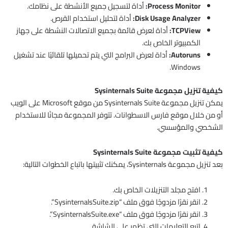
Process Monitor:
أداة لتسجيل جميع الأنشطة على نظامك.
Disk Usage Analyzer:
أداة لتحليل استخدام القرص.
TCPView:
أداة لعرض قائمة بجميع الاتصالات النشطة على جهاز
الكمبيوتر الخاص بك.
Autoruns:
أداة لعرض البرامج التي يتم تحميلها تلقائيًا عند تشغيل
Windows.
كيفية تنزيل مجموعة Sysinternals Suite
يمكن تنزيل مجموعة Sysinternals Suite من موقع Microsoft على الويب
أو من خلال موقع فارس الاسطوانات. تتوفر المجموعة مجانًا للاستخدام
الشخصي والمؤسسي.
كيفية تثبيت مجموعة Sysinternals Suite
بعد تنزيل مجموعة Sysinternals، يمكنك تثبيتها باتباع الخطوات التالية:
افتح مجلد التنزيلات الخاص بك.
انقر نقرًا مزدوجًا فوق ملف “SysinternalsSuite.zip”.
انقر نقرًا مزدوجًا فوق ملف “SysinternalsSuite.exe”.
اتبع التعليمات التي تظهر على الشاشة.