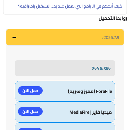
كيف أتحكم في البرامج التي تعمل عند بدء التشغيل باحترافية؟
روابط التحميل
v2026.7.9
X64 & X86
حمل الآن
ForaFile (مميز وسريع)
حمل الآن
ميديا فاير | MediaFire