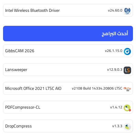
Intel Wireless Bluetooth Driver
v24.60.0
أحدث البرامج
GibbsCAM 2026
v26.1.15.0
Lansweeper
v12.9.0.3
Microsoft Office 2021 LTSC AIO
v2108 Build 14334.20806 LTSC
PDFCompressor-CL
v1.4.12
DropCompress
v1.3.3