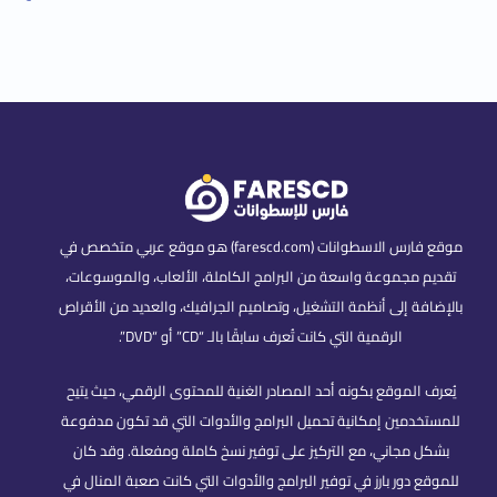
موقع فارس الاسطوانات (farescd.com) هو موقع عربي متخصص في
تقديم مجموعة واسعة من البرامج الكاملة، الألعاب، والموسوعات،
بالإضافة إلى أنظمة التشغيل، وتصاميم الجرافيك، والعديد من الأقراص
الرقمية التي كانت تُعرف سابقًا بالـ “CD” أو “DVD”.
يُعرف الموقع بكونه أحد المصادر الغنية للمحتوى الرقمي، حيث يتيح
للمستخدمين إمكانية تحميل البرامج والأدوات التي قد تكون مدفوعة
بشكل مجاني، مع التركيز على توفير نسخ كاملة ومفعلة. وقد كان
للموقع دور بارز في توفير البرامج والأدوات التي كانت صعبة المنال في