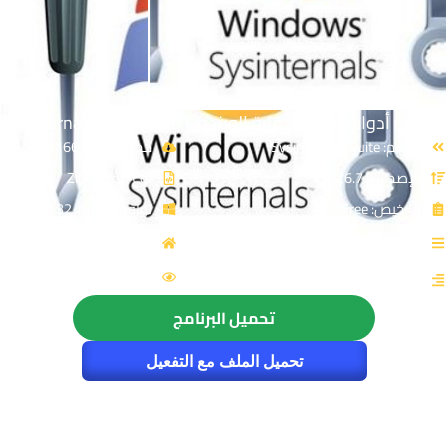
تجميعة أدوات إدارة وحماية الويندوز | Sysinternals Suite 2026
الاسم: Sysinternals Suite
حجم الملف: 166 MB
الإصدار: v2026.7.9
نوع الملف: Zip
الترخيص: Free
توافق النواة: 32 & 64-Bit
القسم: الحماية
المصدر: Microsoft
الزيارات : 11021
التصنيف: أدوات النظام
تحميل البرنامج
تحميل الملف مع التفعيل