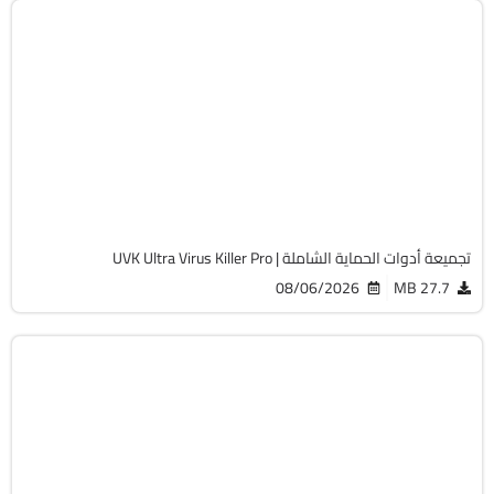
الحماية
32 & 64-Bit
v11.10.27
Cracked
13810
تجميعة أدوات الحماية الشاملة | UVK Ultra Virus Killer Pro
08/06/2026
27.7 MB
الصيانة والتعريفات
32 & 64-Bit
v3.3.1119