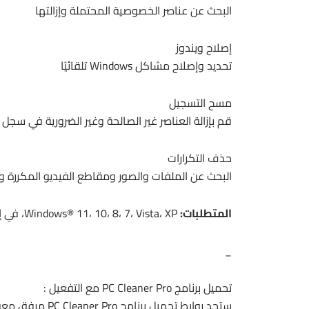
البحث عن عناصر الخصوصية المحتملة وإزالتها
إصلاح ويندوز
تحديد وإصلاح مشاكل Windows تلقائيًا
مسح التسجيل
قم بإزالة العناصر غير الصالحة وغير الضرورية في سجل Windows
حذف التكرارات
البحث عن الملفات والصور ومقاطع الفيديو المكررة وإز
المتطلبات:
Windows® 11، 10، 8، 7، Vista، XP، في إصدارات 32 بت أو 64 بت
_
تحميل برنامج PC Cleaner Pro مع التفعيل :
ستجد روابط تحميل برنامج PC Cleaner Pro مرفق معه التفعيل بعد نهاية المقالة .