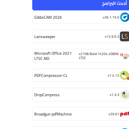
أحدث البرامج
GibbsCAM 2026
v26.1.15.0
Lansweeper
v12.9.0.3
Microsoft Office 2021
v2108 Build 14334.20806
LTSC
LTSC AIO
PDFCompressor-CL
v1.4.12
DropCompress
v1.3.3
Broadgun pdfMachine
v20.61