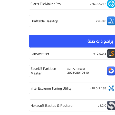
Claris FileMaker Pro
v26.0.2.212
Draftable Desktop
v26.8.0
برامج ذات صلة
Lansweeper
v12.9.0.3
EaseUS Partition
v20.5.0 Build
202608010610
Master
Intel Extreme Tuning Utility
v10.0.1.188
Hekasoft Backup & Restore
v1.2.0