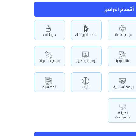
أقسام البرامج
برامج عامة
هندسة وإنشاء
موبايلات
مالتيميديا
برمجة وتطوير
برامج محمولة
برامج أساسية
انترنت
المحاسبة
الصيانة
والتعريفات