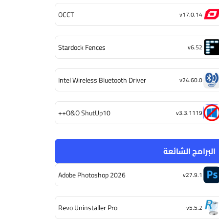
OCCT
v17.0.14
Stardock Fences
v6.52
Intel Wireless Bluetooth Driver
v24.60.0
O&O ShutUp10++
v3.3.1119
البرامج الشائعة
Adobe Photoshop 2026
v27.9.1
Revo Uninstaller Pro
v5.5.2