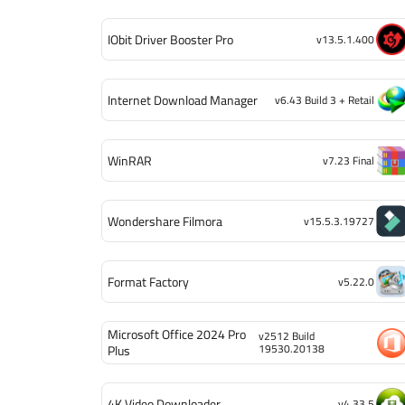
IObit Driver Booster Pro
v13.5.1.400
Internet Download Manager
v6.43 Build 3 + Retail
WinRAR
v7.23 Final
Wondershare Filmora
v15.5.3.19727
Format Factory
v5.22.0
Microsoft Office 2024 Pro
v2512 Build
19530.20138
Plus
4K Video Downloader
v4.33.5