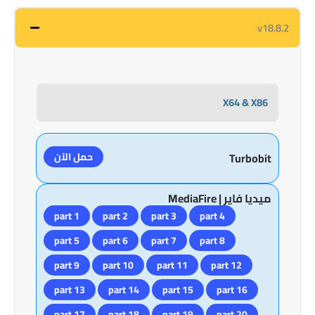
v18.8.2
X64 & X86
حمل الآن
Turbobit
ميديا فاير | MediaFire
part 1
part 2
part 3
part 4
part 5
part 6
part 7
part 8
part 9
part 10
part 11
part 12
part 13
part 14
part 15
part 16
part 17
part 18
part 19
part 20