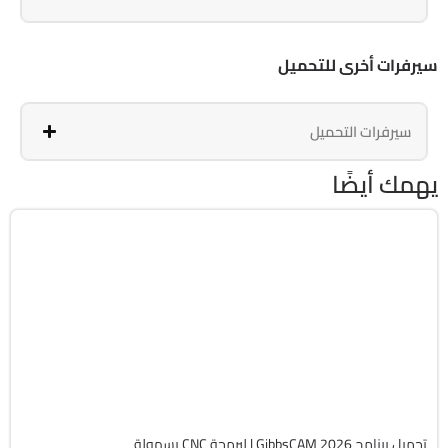
سيرفرات أخرى للتحميل
سيرفرات التحميل
يهمك أيضًا
برمجة وتطوير
64-Bit
v26.1.15.0
Cracked
1818
تحميل برنامج GibbsCAM 2026 | لبرمجة CNC بسهولة