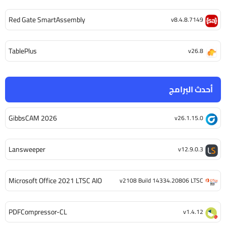
Red Gate SmartAssembly
v8.4.8.7149
TablePlus
v26.8
أحدث البرامج
GibbsCAM 2026
v26.1.15.0
Lansweeper
v12.9.0.3
Microsoft Office 2021 LTSC AIO
v2108 Build 14334.20806 LTSC
PDFCompressor-CL
v1.4.12