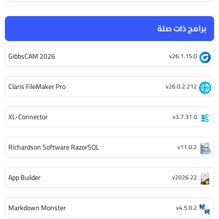
برامج ذات صلة
GibbsCAM 2026
v26.1.15.0
Claris FileMaker Pro
v26.0.2.212
XL-Connector
v3.7.31.0
Richardson Software RazorSQL
v11.0.2
App Builder
v2026.22
Markdown Monster
v4.5.0.2