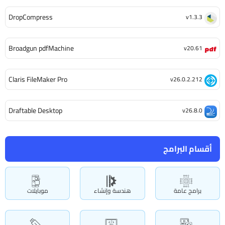
DropCompress
v1.3.3
Broadgun pdfMachine
v20.61
Claris FileMaker Pro
v26.0.2.212
Draftable Desktop
v26.8.0
أقسام البرامج
برامج عامة
هندسة وإنشاء
موبايلات