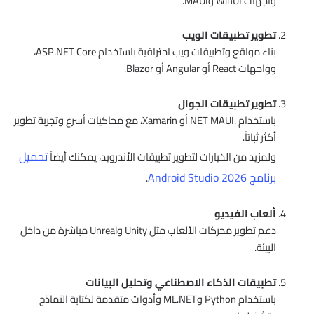
واجهات WinUI وMAUI.
تطوير تطبيقات الويب
بناء مواقع وتطبيقات ويب احترافية باستخدام ASP.NET Core،
وواجهات React أو Angular أو Blazor.
تطوير تطبيقات الجوال
باستخدام .NET MAUI أو Xamarin، مع محاكيات أسرع وتجربة تطوير
أكثر ثباتاً.
تحميل
ولمزيد من الخيارات لتطوير تطبيقات الأندرويد، يمكنك أيضاً
برنامج Android Studio 2026
.
ألعاب الفيديو
دعم تطوير محركات الألعاب مثل Unity وUnreal مباشرة من داخل
البيئة.
تطبيقات الذكاء الاصطناعي وتحليل البيانات
باستخدام Python وML.NET وأدوات متقدمة لكتابة النماذج