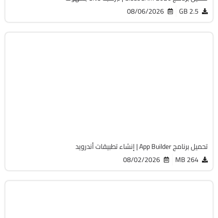
08/06/2026
2.5 GB
برمجة وتطوير
64-Bit
v2026.22
Cracked
17488
تحميل برنامج App Builder | إنشاء تطبيقات أندرويد
08/02/2026
264 MB
برمجة وتطوير