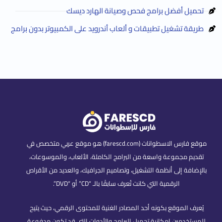
تحميل أفضل برامج فحص وصيانة الهارد ديسك
طريقة تشغيل تطبيقات و ألعاب أندرويد على الكمبيوتر بدون برامج
موقع فارس الاسطوانات (farescd.com) هو موقع عربي متخصص في
تقديم مجموعة واسعة من البرامج الكاملة، الألعاب، والموسوعات،
بالإضافة إلى أنظمة التشغيل، وتصاميم الجرافيك، والعديد من الأقراص
الرقمية التي كانت تُعرف سابقًا بالـ “CD” أو “DVD”.
يُعرف الموقع بكونه أحد المصادر الغنية للمحتوى الرقمي، حيث يتيح
للمستخدمين إمكانية تحميل البرامج والأدوات التي قد تكون مدفوعة