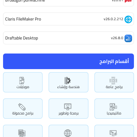
Claris FileMaker Pro
v26.0.2.212
Draftable Desktop
v26.8.0
أقسام البرامج
برامج عامة
هندسة وإنشاء
موبايلات
مالتيميديا
برمجة وتطوير
برامج محمولة