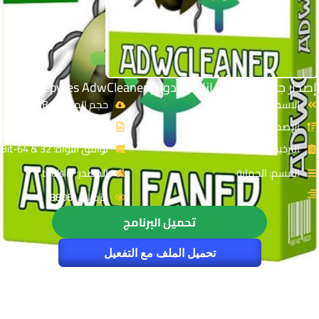
إصدار جديد من أداة إزالة الأدوار | Malwarebytes AdwCleaner
الاسم: AdwCleaner
حجم الملف: 8 MB
الإصدار: v8.4.1
نوع الملف: Zip
الترخيص: Free
توافق النواة: 32 & 64-Bit
القسم: الحماية
المصدر: toolslib
الزيارات : 8806
تحميل البرنامج
تحميل الملف مع التفعيل