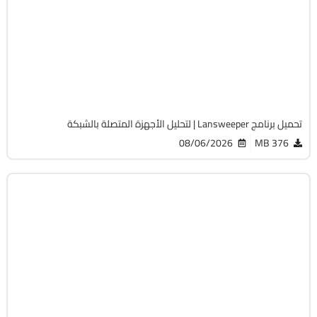
32 & 64-Bit
v12.9.0.3
Cracked
2060
تحميل برنامج Lansweeper | لتحليل الأجهزة المتصلة بالشبكة
08/06/2026
376 MB
أوفيس
64-Bit
v2108 Build 14334.20806 LTSC
Cracked
6483