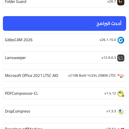
Folder Guard
v26.7
أحدث البرامج
GibbsCAM 2026
v26.1.15.0
Lansweeper
v12.9.0.3
Microsoft Office 2021 LTSC AIO
v2108 Build 14334.20806 LTSC
PDFCompressor-CL
v1.4.12
DropCompress
v1.3.3
Broadgun pdfMachine
v20.61