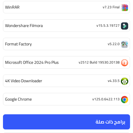
WinRAR
v7.23 Final
Wondershare Filmora
v15.5.3.19727
Format Factory
v5.22.0
Microsoft Office 2024 Pro Plus
v2512 Build 19530.20138
4K Video Downloader
v4.33.5
Google Chrome
v125.0.6422.113
برامج ذات صلة