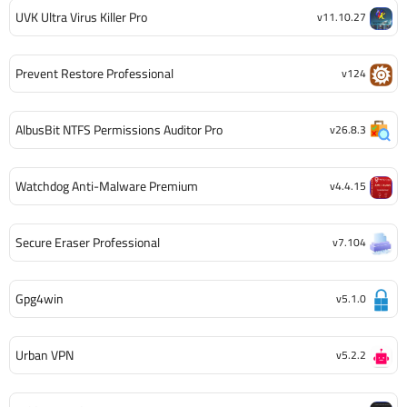
UVK Ultra Virus Killer Pro
v11.10.27
Prevent Restore Professional
v124
AlbusBit NTFS Permissions Auditor Pro
v26.8.3
Watchdog Anti-Malware Premium
v4.4.15
Secure Eraser Professional
v7.104
Gpg4win
v5.1.0
Urban VPN
v5.2.2